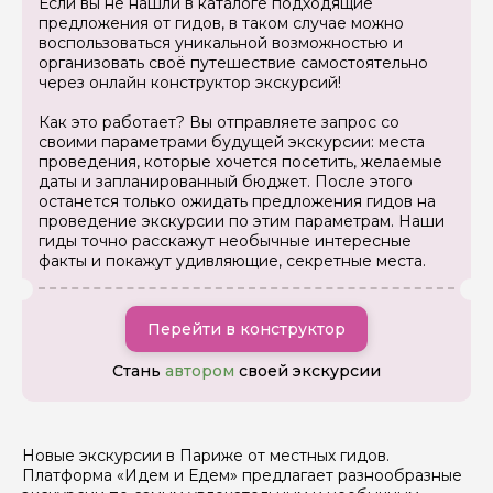
Если вы не нашли в каталоге подходящие
Ваша электронная почта
предложения от гидов, в таком случае можно
воспользоваться уникальной возможностью и
организовать своё путешествие самостоятельно
Ваш номер телефона
через онлайн конструктор экскурсий!
Как это работает? Вы отправляете запрос со
своими параметрами будущей экскурсии: места
проведения, которые хочется посетить, желаемые
Вопросы и комментарии
даты и запланированный бюджет. После этого
Если у вас есть интересующие вопросы, можете их
останется только ожидать предложения гидов на
задать
проведение экскурсии по этим параметрам. Наши
гиды точно расскажут необычные интересные
факты и покажут удивляющие, секретные места.
Перейти в конструктор
Я даю своё согласие на обработку персональных
Стань
автором
своей экскурсии
данных
Отправить
Новые экскурсии в Париже от местных гидов.
Платформа «Идем и Едем» предлагает разнообразные