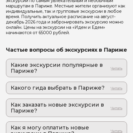
экскурсии по самым увлекательным и необычным
маршрутам в Париже. Местные жители организуют как
индивидуальные, так и групповые экскурсии в любое
время. Получить актуальное расписание на август-
декабрь 2026 года и забронировать экскурсию можно
онлайн. Цены на экскурсии на «Идем и Едем»
начинаются от 65000 рублей.
Частые вопросы об экскурсиях в Париже
Какие экскурсии популярные в
Париже?
1. Диснейленд Париж: двойная доза
волшебства с VIP-сопровождением
Какого гида выбрать в Париже?
Два парка, один маршрут, тысячи впечатлений: с
личным гидом невозможное – возможно
1. SIMKEVICIUS.H 836
Как заказать новые экскурсии в
2. Tatiana 714
Париже?
Как оформить экскурсию на сайте «Идем и
Едем»:
Как я могу оплатить новые