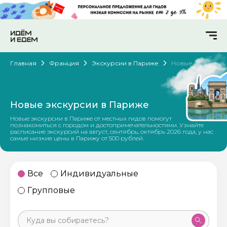
Главная
Франция
Экскурсии в Париже
Новые
Новые экскурсии в Париже
Новые экскурсии в Париже от местных гидов помогут
познакомиться с городом и достопримечательностями. Узнайте
расписание экскурсий на август, сентябрь, октябрь 2026 года, у нас
самые низкие цены в Парижу от 500 рублей.
Все
Индивидуальные
Групповые