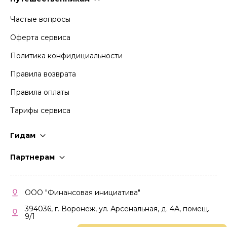
Частые вопросы
Оферта сервиса
Политика конфидициальности
Правила возврата
Правила оплаты
Тарифы сервиса
Гидам
Стать гидом
Партнерам
Частые вопросы
Стать партнером
Правила работы
Кабинет партнера
ООО "Финансовая инициатива"
Правила участия
394036, г. Воронеж, ул. Арсенальная, д. 4А, помещ.
9/1