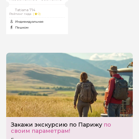
Tatiana 714
Рейтинг гида
(
0)
Индивидуальная
Пешком
Задайте свой вопрос гиду
Как вас зовут
Закажи экскурсию по Парижу
по
своим параметрам!