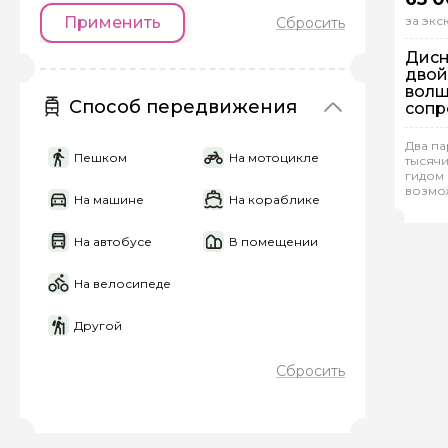
Применить
за эк
Сбросить
Дисн
двой
Задайте св
волш
Способ передвижения
соп
Как вас зовут
Пе
Два па
Пешком
На мотоцикле
тысячи
Ин
гидом
возмо
На машине
На кораблике
Tat
Вопросы и комме
На автобусе
В помещении
Если у вас есть инт
На велосипеде
Другой
Сбросить
Я даю своё согласие 
персональных данны