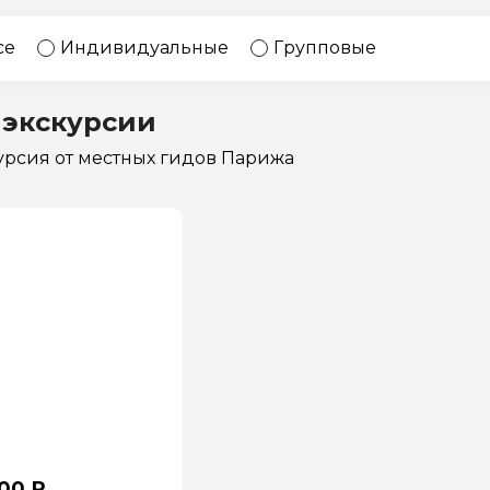
17 экскурсий
Россия
се
Индивидуальные
Групповые
 экскурсии
курсия
от местных гидов Парижа
00 ₽