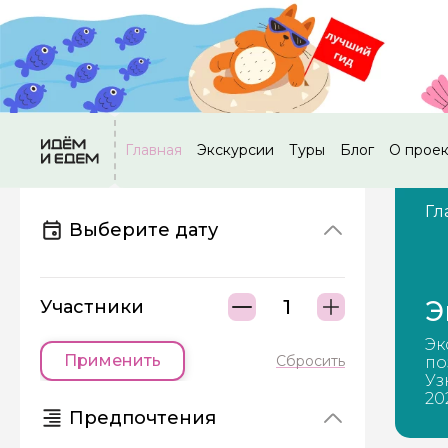
Главная
Экскурсии
Туры
Блог
О прое
Гл
Выберите дату
Э
Участники
Эк
Применить
Сбросить
по
Уз
20
Предпочтения