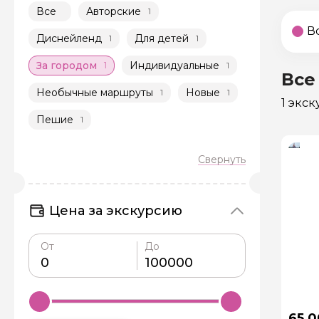
Все
Авторские
1
В
Диснейленд
Для детей
1
1
За городом
Индивидуальные
1
1
Все
Необычные маршруты
Новые
1
1
1 экс
Пешие
1
Цена за экскурсию
От
До
65 0