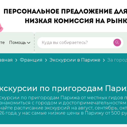
кте
Помощь
Москва
Посмотреть все города
59 экскурсий
Россия
авная
Франция
Экскурсии в Париже
За горо
Санкт-Петербург
50 экскурсий
Россия
Нижний Новгород
49 экскурсий
кскурсии по пригородам Пар
Россия
Калининград
скурсии по пригородам Парижа от местных гидов 
28 экскурсий
Россия
знакомиться с городом и достопримечательностям
найте расписание экскурсий на август, сентябрь, ок
Кисловодск
26 года, у нас самые низкие цены в Парижу от 500 р
20 экскурсий
Россия
Дербент