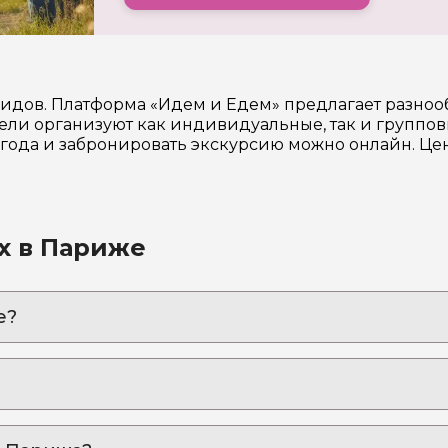
гидов. Платформа «Идем и Едем» предлагает разно
ли организуют как индивидуальные, так и группов
6 года и забронировать экскурсию можно онлайн. Ц
х в Париже
е?
ства с VIP-сопровождением
ий: с личным гидом невозможное – возможно