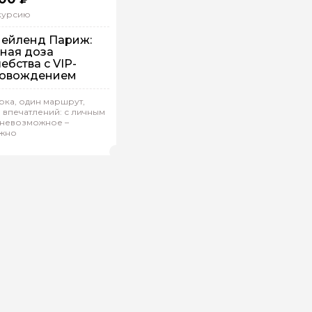
скурсию
ейленд Париж:
ная доза
ой вопрос гиду
ебства с VIP-
ровождением
Ваша электронная почта
Ваш ном
шком
рка, один маршрут,
 впечатлений: с личным
дивидуальная
 невозможное –
жно
iana 714
(
0)
Рейтинг гида
нтарии
ересующие вопросы, можете их задать
на обработку
х