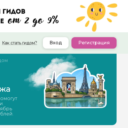
Вход
Регистрация
Как стать гидом?
дом
ижа
помогут
и.
тябрь
ублей.