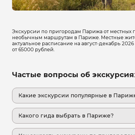
Экскурсии по пригородам Парижа от местных 
необычным маршрутам в Париже. Местные жите
актуальное расписание на август-декабрь 202
от 65000 рублей.
Частые вопросы об экскурсия
Какие экскурсии популярные в Париж
1. Диснейленд Париж: двойная доза волшеб
Два парка, один маршрут, тысячи впечатлен
Какого гида выбрать в Париже?
1. Tatiana 714