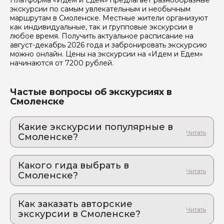
Платформа «Идем и Едем» предлагает разнообразные
Отправить
экскурсии по самым увлекательным и необычным
маршрутам в Смоленске. Местные жители организуют
как индивидуальные, так и групповые экскурсии в
любое время. Получить актуальное расписание на
август-декабрь 2026 года и забронировать экскурсию
можно онлайн. Цены на экскурсии на «Идем и Едем»
начинаются от 7200 рублей.
Частые вопросы об экскурсиях в
Смоленске
Какие экскурсии популярные в
Смоленске?
1. Фленово - застывшая сказка
Волшебный край Смоленска ждёт вас!
Какого гида выбрать в
2. Бункер Гитлера и Абверкоманда 103:
Смоленске?
военные тайны Красного Бора
1. Владимир.В 1048
Авторская экскурсия по секретным объектам
немецкого командования
Как заказать авторские
2. Юлия.Л 465
экскурсии в Смоленске?