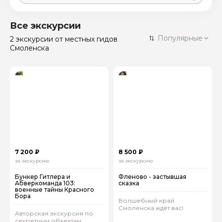
Москва
59 экскурсий
Россия
Все экскурсии
Санкт-Петербург
Популярные
2 экскурсии
от местных гидов
50 экскурсий
Россия
Смоленска
Нижний Новгород
49 экскурсий
Россия
Калининград
28 экскурсий
Россия
Кисловодск
20 экскурсий
Россия
Дербент
17 экскурсий
Россия
7 200 ₽
8 500 ₽
за экскурсию
за экскурсию
Бункер Гитлера и
Фленово - застывшая
Абверкоманда 103:
сказка
военные тайны Красного
Бора
Волшебный край
Смоленска ждёт вас!
Авторская экскурсия по
секретным объектам