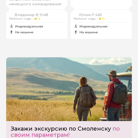
немецкого командования
Владимир.В 1048
Юлия.Л 465
Рейтинг гида
(
0)
Рейтинг гида
(
0)
Индивидуальная
Индивидуальная
На машине
На машине
Закажи экскурсию по Смоленску
по
Задайте свой вопрос гиду
своим параметрам!