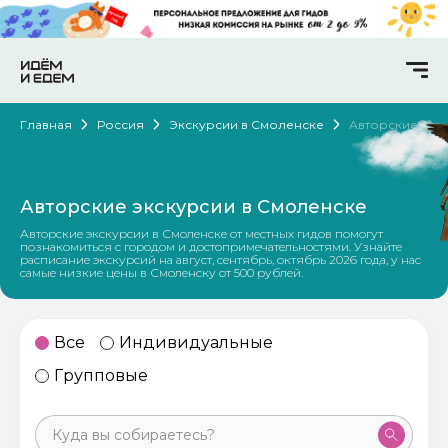
Главная
Россия
Экскурсии в Смоленске
Авторские
Авторские экскурсии в Смоленске
Авторские экскурсии в Смоленске от местных гидов помогут
познакомиться с городом и достопримечательностями. Узнайте
расписание экскурсий на август, сентябрь, октябрь 2026 года, у нас
самые низкие цены в Смоленску от 500 рублей.
Все
Индивидуальные
Групповые