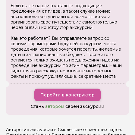
Если вы не нашли в каталоге подходящие
Как вас зовут
предложения от гидов, в таком случае можно
воспользоваться уникальной возможностью и
организовать своё путешествие самостоятельно
Ваша электронная почта
через онлайн конструктор экскурсий!
Как это работает? Вы отправляете запрос со
своими параметрами будущей экскурсии: места
Ваш номер телефона
проведения, которые хочется посетить, желаемые
даты и запланированный бюджет. После этого
останется только ожидать предложения гидов на
проведение экскурсии по этим параметрам. Наши
Вопросы и комментарии
гиды точно расскажут необычные интересные
Если у вас есть интересующие вопросы, можете их
факты и покажут удивляющие, секретные места.
задать
Перейти в конструктор
Стань
автором
своей экскурсии
Я даю своё согласие на обработку персональных
данных
Авторские экскурсии в Смоленске от местных гидов.