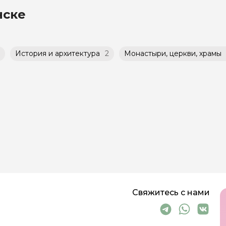
го банка можно оплатить любую экскурсию.
нске
 что и групповые, но с количество участников огра
История и архитектура
2
Монастыри, церкви, храмы
Свяжитесь с нами