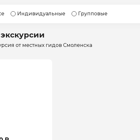
17 экскурсий
Россия
се
Индивидуальные
Групповые
 экскурсии
курсия
от местных гидов Смоленска
0 ₽