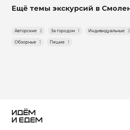
Способы оплаты на сайте: Картой российско
Ещё темы экскурсий в Смоле
Мини-группы проводятся на тех же условиях,
(группа может быть не более 10 человек)
Авторские
2
За городом
1
Индивидуальные
2
Обзорные
1
Пешие
1