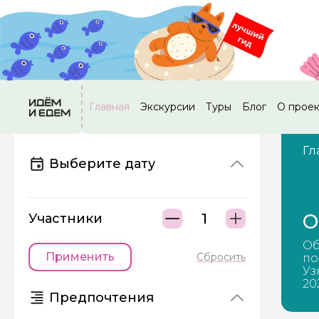
Главная
Экскурсии
Туры
Блог
О прое
Гл
Выберите дату
О
Участники
Об
Применить
Сбросить
по
Уз
20
Предпочтения