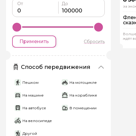
От
До
за эк
Флен
сказ
На
Ин
Волше
ждёт в
Применить
Сбросить
Юли
Задайте св
Как вас зовут
Способ передвижения
Пешком
На мотоцикле
Вопросы и комме
На машине
На кораблике
Если у вас есть инт
На автобусе
В помещении
На велосипеде
Другой