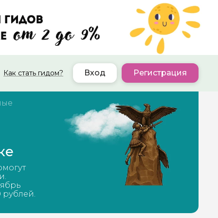
Вход
Регистрация
Как стать гидом?
ные
ке
омогут
и.
тябрь
0 рублей.