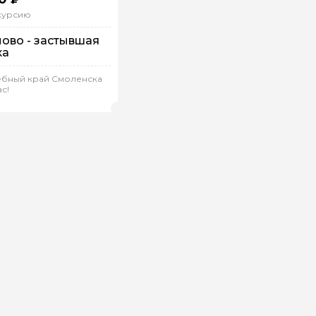
скурсию
ово - застывшая
ка
 машине
дивидуальная
бный край Смоленска
ас!
я.Л 465
(
0)
Рейтинг гида
ой вопрос гиду
Ваша электронная почта
Ваш ном
нтарии
ересующие вопросы, можете их задать