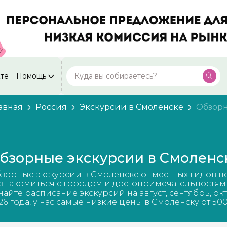
кте
Помощь
Москва
Посмотреть все города
59 экскурсий
Россия
авная
Россия
Экскурсии в Смоленске
Обзор
Санкт-Петербург
50 экскурсий
Россия
Нижний Новгород
49 экскурсий
бзорные экскурсии в Смоленс
Россия
Калининград
зорные экскурсии в Смоленске от местных гидов п
28 экскурсий
Россия
знакомиться с городом и достопримечательностям
найте расписание экскурсий на август, сентябрь, ок
Кисловодск
26 года, у нас самые низкие цены в Смоленску от 50
20 экскурсий
Россия
Дербент