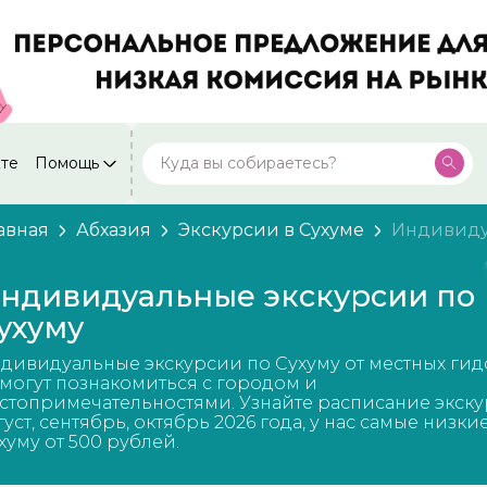
кте
Помощь
Москва
Посмотреть все города
59 экскурсий
Россия
авная
Абхазия
Экскурсии в Сухуме
Индивиду
Санкт-Петербург
50 экскурсий
Россия
ндивидуальные экскурсии по
Нижний Новгород
ухуму
49 экскурсий
Россия
дивидуальные экскурсии по Сухуму от местных гид
Калининград
28 экскурсий
могут познакомиться с городом и
Россия
стопримечательностями. Узнайте расписание экску
густ, сентябрь, октябрь 2026 года, у нас самые низки
Кисловодск
20 экскурсий
хуму от 500 рублей.
Россия
Дербент