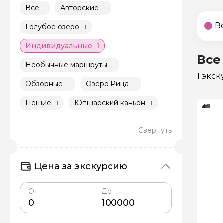
Все
Авторские
1
В
Голубое озеро
1
Индивидуальные
1
Все
Необычные маршруты
1
1 экс
Обзорные
Озеро Рица
1
1
Пешие
Юпшарский каньон
1
1
Цена за экскурсию
От
До