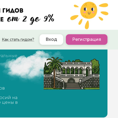
Вход
Регистрация
Как стать гидом?
альные
ов
рсий на
е цены в