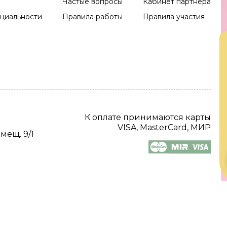
Частые вопросы
Кабинет партнера
циальности
Правила работы
Правила участия
К оплате принимаются карты
VISA, MasterCard, МИР
омещ. 9/1
2026 Все права защищены.
Digital