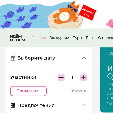
Главная
Экскурсии
Туры
Блог
О прое
Гл
Выберите дату
И
С
Участники
Ин
по
Применить
Сбросить
до
ав
Су
Предпочтения