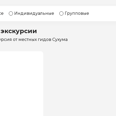
17 экскурсий
Россия
се
Индивидуальные
Групповые
 экскурсии
курсия
от местных гидов Сухума