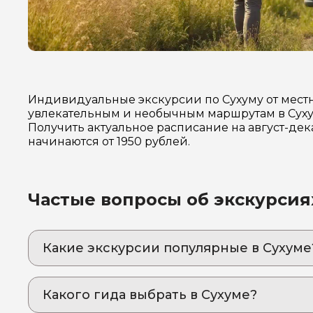
Индивидуальные экскурсии по Сухуму от мест
увлекательным и необычным маршрутам в Сухум
Получить актуальное расписание на август-де
начинаются от 1950 рублей.
Частые вопросы об экскурсия
Какие экскурсии популярные в Сухуме
1. Озеро Рица + Водопады
Откройте для себя настоящую Абхазию – за
Какого гида выбрать в Сухуме?