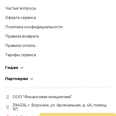
Частые вопросы
Оферта сервиса
Политика конфидициальности
Правила возврата
Правила оплаты
Тарифы сервиса
Гидам
Стать гидом
Партнерам
Частые вопросы
Стать партнером
Правила работы
Кабинет партнера
ООО "Финансовая инициатива"
Правила участия
394036, г. Воронеж, ул. Арсенальная, д. 4А, помещ.
9/1