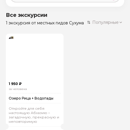
Москва
59 экскурсий
Россия
Все экскурсии
Санкт-Петербург
Популярные
1 экскурсия
от местных гидов Сухума
50 экскурсий
Россия
Нижний Новгород
49 экскурсий
Россия
Калининград
28 экскурсий
Россия
Кисловодск
20 экскурсий
Россия
Дербент
17 экскурсий
1 950 ₽
Россия
за человека
Озеро Рица + Водопады
Откройте для себя
настоящую Абхазию –
загадочную, прекрасную и
неповторимую