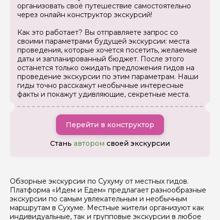
организовать своё путешествие самостоятельно
через онлайн конструктор экскурсий!
Как это работает? Вы отправляете запрос со
Ваш номер телефона
своими параметрами будущей экскурсии: места
проведения, которые хочется посетить, желаемые
даты и запланированный бюджет. После этого
останется только ожидать предложения гидов на
Вопросы и комментарии
проведение экскурсии по этим параметрам. Наши
Если у вас есть интересующие вопросы, можете их
гиды точно расскажут необычные интересные
задать
факты и покажут удивляющие, секретные места.
Перейти в конструктор
Стань
автором
своей экскурсии
Я даю своё согласие на обработку персональных
данных
Обзорные экскурсии по Сухуму от местных гидов.
Отправить
Платформа «Идем и Едем» предлагает разнообразные
экскурсии по самым увлекательным и необычным
маршрутам в Сухуме. Местные жители организуют как
индивидуальные, так и групповые экскурсии в любое