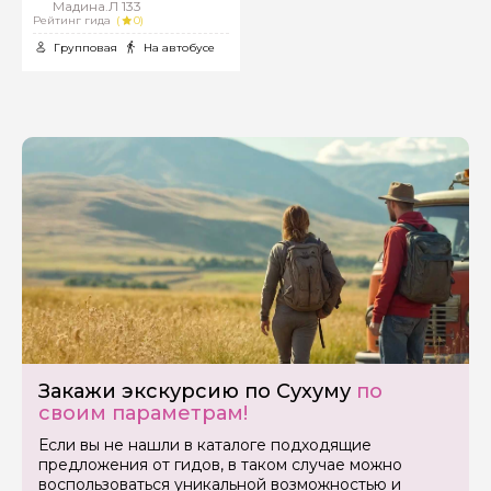
Мадина.Л 133
Рейтинг гида
(
0)
Групповая
На автобусе
Задайте свой вопрос гиду
Закажи экскурсию по Сухуму
по
своим параметрам!
Как вас зовут
Если вы не нашли в каталоге подходящие
предложения от гидов, в таком случае можно
воспользоваться уникальной возможностью и
Ваша электронная почта