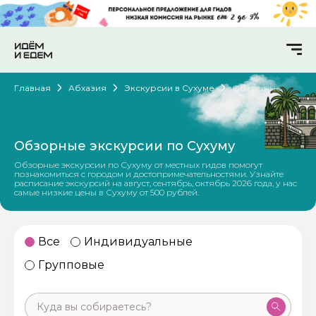
Главная
Абхазия
Экскурсии в Сухуме
Обзорные
Обзорные экскурсии по Сухуму
Обзорные экскурсии по Сухуму от местных гидов помогут
познакомиться с городом и достопримечательностями. Узнайте
расписание экскурсий на август, сентябрь, октябрь 2026 года, у нас
самые низкие цены в Сухуму от 500 рублей.
Все
Индивидуальные
Групповые