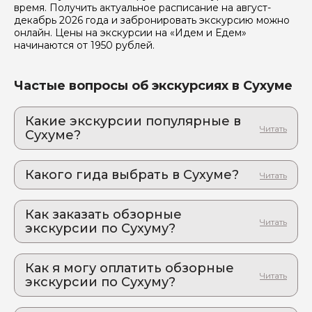
время. Получить актуальное расписание на август-
декабрь 2026 года и забронировать экскурсию можно
онлайн. Цены на экскурсии на «Идем и Едем»
начинаются от 1950 рублей.
Частые вопросы об экскурсиях в Сухуме
Какие экскурсии популярные в
Сухуме?
1. Озеро Рица + Водопады
Откройте для себя настоящую Абхазию –
Какого гида выбрать в Сухуме?
загадочную, прекрасную и неповторимую
1. Мадина.Л 133
Как заказать обзорные
экскурсии по Сухуму?
Как оформить экскурсию на сайте «Идем и
Едем»:
Как я могу оплатить обзорные
экскурсии по Сухуму?
выберите экскурсию, на которую вы хотите
пойти или поехать
Оплата экскурсии происходит в два этапа: