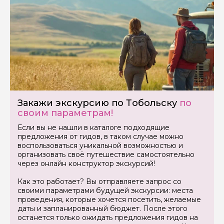
Задайте свой вопрос гиду
Как вас зовут
Закажи экскурсию по Тобольску
по
Ваша электронная почта
своим параметрам!
Если вы не нашли в каталоге подходящие
предложения от гидов, в таком случае можно
Ваш номер телефона
воспользоваться уникальной возможностью и
организовать своё путешествие самостоятельно
через онлайн конструктор экскурсий!
Как это работает? Вы отправляете запрос со
Вопросы и комментарии
своими параметрами будущей экскурсии: места
Если у вас есть интересующие вопросы, можете их
задать
проведения, которые хочется посетить, желаемые
даты и запланированный бюджет. После этого
останется только ожидать предложения гидов на