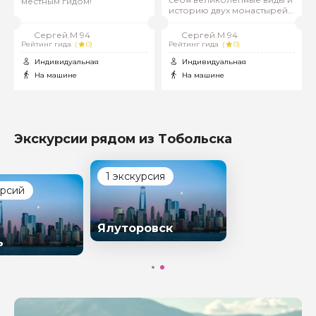
местным гидом!
историю двух монастырей,
а также узнав загадки
похода атамана Ермака!
Сергей.М 94
Сергей.М 94
Рейтинг гида
(
0)
Рейтинг гида
(
0)
Индивидуальная
Индивидуальная
На машине
На машине
Экскурсии рядом из Тобольска
1 экскурсия
урсий
Ялуторовск
ь