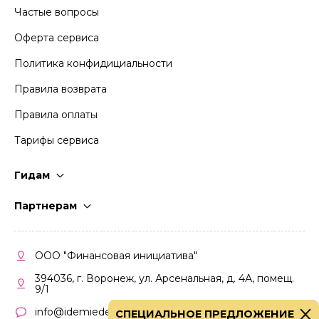
Частые вопросы
Оферта сервиса
Политика конфидициальности
Правила возврата
Правила оплаты
Тарифы сервиса
Гидам
Стать гидом
Партнерам
Частые вопросы
Стать партнером
Правила работы
Кабинет партнера
ООО "Финансовая инициатива"
Правила участия
394036, г. Воронеж, ул. Арсенальная, д. 4А, помещ.
9/1
info@idemiedem.ru
СПЕЦИАЛЬНОЕ ПРЕДЛОЖЕНИЕ