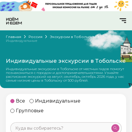
Главная
Россия
Экскурсии в Тобольске
Индивидуальные
Индивидуальные экскурсии в Тобольске
Индивидуальные экскурсии в Тобольске от местных гидов помогут
познакомиться с городом и достопримечательностями. Узнайте
расписание экскурсий на август, сентябрь, октябрь 2026 года, у нас
самые низкие цены в Тобольску от 500 рублей.
Все
Индивидуальные
Групповые