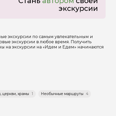
Стань
автором
своей
экскурсии
зные экскурсии по самым увлекательным и
овые экскурсии в любое время. Получить
ены на экскурсии на «Идем и Едем» начинаются
 церкви, храмы
1
Необычные маршруты
4