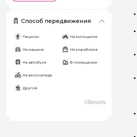
Способ передвижения
Пешком
На мотоцикле
На машине
На кораблике
На автобусе
В помещении
На велосипеде
Другой
Задайте св
Сбросить
Как вас зовут
Вопросы и комме