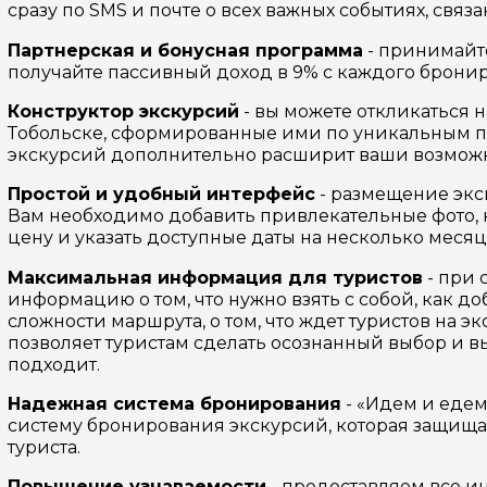
сразу по SMS и почте о всех важных событиях, связ
Партнерская и бонусная программа
- принимайте
получайте пассивный доход в 9% с каждого бронир
Конструктор экскурсий
- вы можете откликаться 
Тобольске, сформированные ими по уникальным п
экскурсий дополнительно расширит ваши возможн
Простой и удобный интерфейс
- размещение экс
Вам необходимо добавить привлекательные фото, к
цену и указать доступные даты на несколько месяц
Максимальная информация для туристов
- при 
информацию о том, что нужно взять с собой, как д
ой вопрос гиду
сложности маршрута, о том, что ждет туристов на
позволяет туристам сделать осознанный выбор и в
подходит.
Ваша электронная почта
Ваш ном
Надежная система бронирования
- «Идем и едем
систему бронирования экскурсий, которая защищае
туриста.
нтарии
Повышение узнаваемости
- предоставляем все 