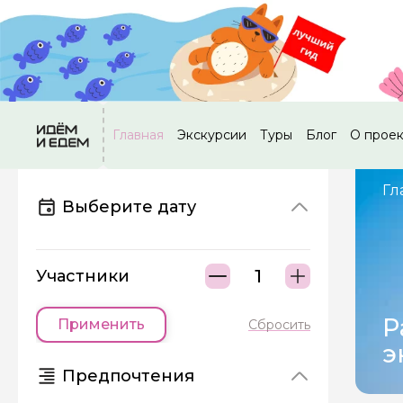
Главная
Экскурсии
Туры
Блог
О прое
Гл
Выберите дату
Участники
Р
Применить
Сбросить
э
Предпочтения