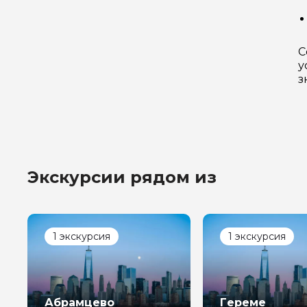
С
у
з
Экскурсии рядом из
1 экскурсия
1 экскурсия
Абрамцево
Гереме