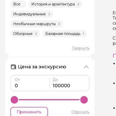
Все
История и архитектура
2
Е
Индивидуальные
2
Т
с
Необычные маршруты
2
с
Обзорные
Базарная площадь
2
1
С
р
П
Цена за экскурсию
От
До
Применить
Сбросить