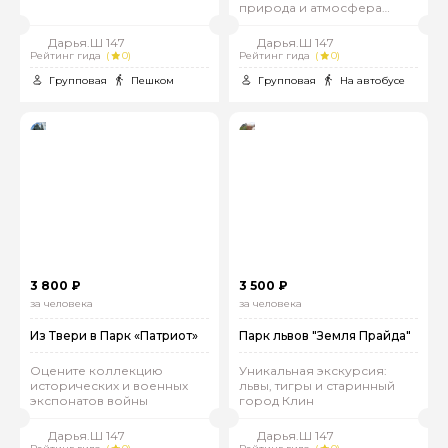
природа и атмосфера
тишины
Дарья.Ш 147
Дарья.Ш 147
Рейтинг гида
(
0)
Рейтинг гида
(
0)
Групповая
Пешком
Групповая
На автобусе
3 800 ₽
3 500 ₽
за человека
за человека
Из Твери в Парк «Патриот»
Парк львов "Земля Прайда"
Оцените коллекцию
Уникальная экскурсия:
исторических и военных
львы, тигры и старинный
экспонатов войны
город Клин
Дарья.Ш 147
Дарья.Ш 147