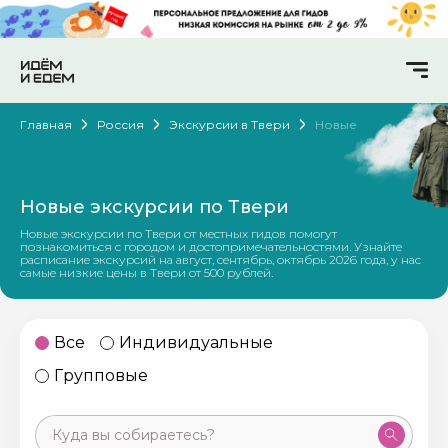
Главная
Россия
Экскурсии в Твери
Новые
Новые экскурсии по Твери
Новые экскурсии по Твери от местных гидов помогут
познакомиться с городом и достопримечательностями. Узнайте
расписание экскурсий на август, сентябрь, октябрь 2026 года, у нас
самые низкие цены в Твери от 500 рублей.
Все
Индивидуальные
Групповые