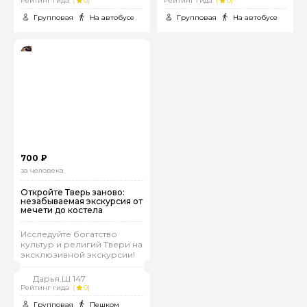
Рейтинг гида
(
0)
Рейтинг гида
(
0)
Групповая
На автобусе
Групповая
На автобусе
Задайте свой вопрос гиду
700 ₽
за человека
Как вас зовут
Откройте Тверь заново:
незабываемая экскурсия от
мечети до костела
Ваша электронная почта
Исследуйте богатство
культур и религий Твери на
эксклюзивной экскурсии!
Ваш номер телефона
Дарья.Ш 147
Рейтинг гида
(
0)
Групповая
Пешком