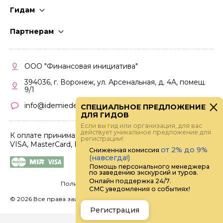
Гидам
Стать гидом
Партнерам
Частые вопросы
Стать партнером
Правила работы
Кабинет партнера
ООО "Финансовая инициатива"
Правила участия
394036, г. Воронеж, ул. Арсенальная, д. 4А, помещ.
9/1
info@idemiedem.ru
СПЕЦИАЛЬНОЕ ПРЕДЛОЖЕНИЕ
ДЛЯ ГИДОВ
Если вы гид или организация, для вас
действует уникальное предложение для
К оплате принимаются карты
регистрации!
VISA, MasterCard, МИР
от 2% до 9%
Сниженная комиссия
(навсегда!)
Помощь персонального менеджера
по заведению экскурсий и туров.
Онлайн поддержка 24/7.
Политика конфиденциальности
СМС уведомления о событиях!
©
2026 Все права защищены.
Digital
Регистрация