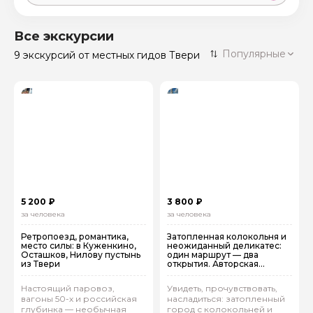
Москва
59 экскурсий
Россия
Все экскурсии
Санкт-Петербург
Популярные
9 экскурсий
от местных гидов Твери
50 экскурсий
Россия
Нижний Новгород
49 экскурсий
Россия
Калининград
28 экскурсий
Россия
Кисловодск
20 экскурсий
Россия
Дербент
17 экскурсий
5 200 ₽
3 800 ₽
Россия
за человека
за человека
Ретропоезд, романтика,
Затопленная колокольня и
место силы: в Куженкино,
неожиданный деликатес:
Осташков, Нилову пустынь
один маршрут — два
из Твери
открытия. Авторская
экскурсия из Твери в
Калязин
Настоящий паровоз,
Увидеть, прочувствовать,
вагоны 50-х и российская
насладиться: затопленный
глубинка — необычная
город с колокольней и