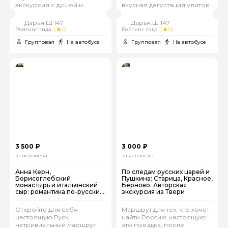
экскурсия с душой и
вкусная дегустация улиток
атмосферой
Дарья.Ш 147
Дарья.Ш 147
Рейтинг гида
(
0)
Рейтинг гида
(
0)
Групповая
На автобусе
Групповая
На автобусе
3 500 ₽
3 000 ₽
за человека
за человека
Анна Керн,
По следам русских царей и
Борисоглебский
Пушкина: Старица, Красное,
монастырь и итальянский
Берново. Авторская
сыр: романтика по-русски.
экскурсия из Твери
Авторская экскурсия из
Твери в Торжок и село
Откройте для себя
Маршрут для тех, кто хочет
Прутня
настоящую Русь:
найти Россию настоящую:
нетривиальный маршрут
это поездка, после