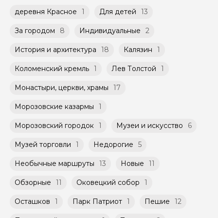
экскурсию.
деревня Красное
1
Для детей
13
За городом
8
Индивидуальные
2
История и архитектура
18
Калязин
1
Коломенский кремль
1
Лев Толстой
1
Монастыри, церкви, храмы
17
Морозовские казармы
1
Морозовский городок
1
Музеи и искусство
6
Музей торговли
1
Недорогие
5
Необычные маршруты
13
Новые
11
Обзорные
11
Оковецкий собор
1
Осташков
1
Парк Патриот
1
Пешие
12