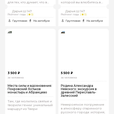
для тех, кто думает, что в
которой вы влюбитесь в
России все уже видел
русскую провинцию
Дарья.Ш 147
Дарья.Ш 147
Рейтинг гида
(
0)
Рейтинг гида
(
0)
Групповая
На автобусе
Групповая
На автобусе
3 500 ₽
5 500 ₽
за человека
за человека
Места силы и вдохновения:
Родина Александра
Покровский Хотьков
Невского: экскурсия в
монастырь и Абрамцево
древний Переславль-
Залесский
Там, где молились святые и
Невероятное погружение
творили гении: уникальный
в атмосферу старинного
маршрут из Твери
русского города: история,