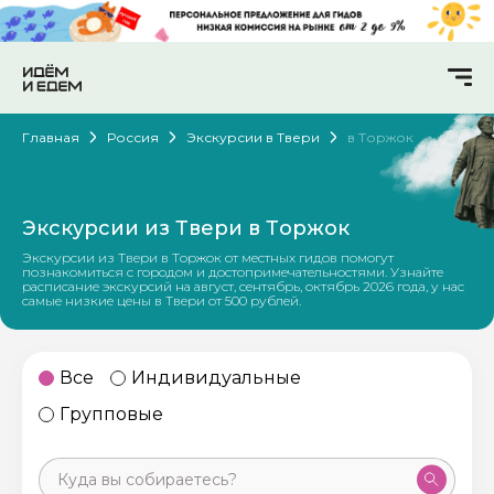
Главная
Россия
Экскурсии в Твери
в Торжок
Экскурсии из Твери в Торжок
Экскурсии из Твери в Торжок от местных гидов помогут
познакомиться с городом и достопримечательностями. Узнайте
расписание экскурсий на август, сентябрь, октябрь 2026 года, у нас
самые низкие цены в Твери от 500 рублей.
Все
Индивидуальные
Групповые