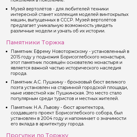
поколения в поколение.
Музей вертолётов - для любителей техники
интересной станет коллекция моделей винтокрылых
машин, выпущенных в СССР. Музей вертолётов
Вопросы и комментарии
предлагает уникальную возможность увидеть
Если у вас есть интересующие вопросы, можете их
задать
различные модели и узнать об их истории.
Памятники Торжка
Памятник Ефрему Новоторжскому - установленный в
2015 году у подножия Борисоглебского монастыря,
этот памятник посвящён основателю монастыря и
является важной частью исторического наследия
Я даю своё согласие на обработку персональных
города.
данных
Памятник А.С. Пушкину - бронзовый бюст великого
поэта установлен на старинной городской площади,
Отправить
ныне известной как Пушкинская. Это место стало
популярным среди туристов и местных жителей.
Памятник Н.А. Львову - бюст архитектора,
создавшего проект Борисоглебского собора, был
установлен в 2004 году и напоминает о значимости
его вклада в архитектуру города.
Прогулки по Торжку