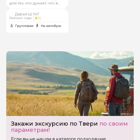
для тех, кто думает, что в
России все уже видел
Дарья.Ш 147
Рейтинг гида
(
0)
Групповая
На автобусе
Закажи экскурсию по Твери
по своим
параметрам!
Если вы не нашли в каталоге подходящие