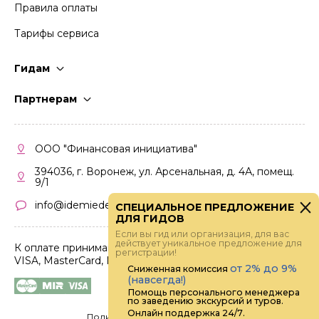
Правила оплаты
Тарифы сервиса
Гидам
Стать гидом
Партнерам
Частые вопросы
Стать партнером
Правила работы
Кабинет партнера
ООО "Финансовая инициатива"
Правила участия
394036, г. Воронеж, ул. Арсенальная, д. 4А, помещ.
9/1
info@idemiedem.ru
СПЕЦИАЛЬНОЕ ПРЕДЛОЖЕНИЕ
ДЛЯ ГИДОВ
Если вы гид или организация, для вас
действует уникальное предложение для
К оплате принимаются карты
регистрации!
VISA, MasterCard, МИР
от 2% до 9%
Сниженная комиссия
(навсегда!)
Помощь персонального менеджера
по заведению экскурсий и туров.
Онлайн поддержка 24/7.
Политика конфиденциальности