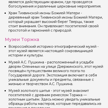
является действующим храмом, где проводятся
богослужения и различные церковные мероприятия.
Храм Тихвинской иконы Божией Матери -
деревянный храм Тихвинской иконы Божией Матери,
который украшает высокий берег Тверцы, также
стоит внимания. Он привлекает посетителей своей
простотой и гармонией с природой.
Музеи Торжка
Всероссийский историко-этнографический музей -
этот музей является настоящей сокровищницей
истории и культуры.
Музей А.С. Пушкина - расположенный в усадьбе
Задайте свой вопрос гиду
дворян Олениных на улице Дзержинского, этот музей
посвящён путешествиям великого поэта по
Как вас зовут
Государевой дороге. Экспозиция включает в себя
уникальные документы и предметы, связанные с
жизнью и творчеством А.С. Пушкина.
Ваша электронная почта
Музей золотного шитья - этот музей знакомит
посетителей с древним ремеслом Торжка —
золотным шитьём. Здесь можно увидеть уникальные
образцы работы мастеров, которые передавались из
Ваш номер телефона