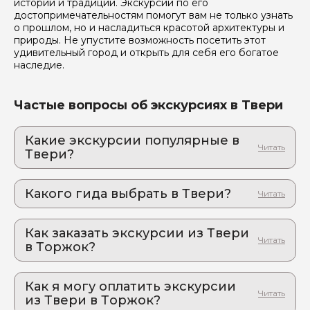
историй и традиций. Экскурсии по его
достопримечательностям помогут вам не только узнать
о прошлом, но и насладиться красотой архитектуры и
природы. Не упустите возможность посетить этот
удивительный город и открыть для себя его богатое
наследие.
Частые вопросы об экскурсиях в Твери
Какие экскурсии популярные в
Твери?
1. Родина Александра Невского: экскурсия
в древний Переславль-Залесский
Какого гида выбрать в Твери?
Невероятное погружение в атмосферу старинного
русского города: история, природа и атмосфера
1. Сергей.Д 965
тишины
Как заказать экскурсии из Твери
2. Андрей 1084
2. г. Старица — г. Ржев — мемориал
в Торжок?
3. Дарья.Ш 147
Советскому солдату
Как оформить экскурсию на сайте «Идем и
Погрузитесь в атмосферу героизма и мужества,
Едем»:
прикоснувшись к истории!
Как я могу оплатить экскурсии
из Твери в Торжок?
3. Дворянская усадьба Степановское-
выберите экскурсию, на которую вы хотите