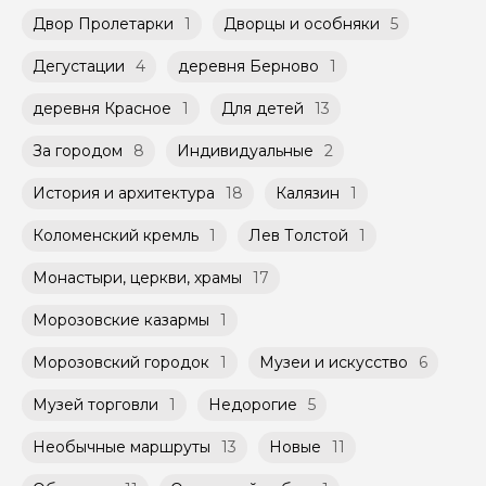
не более 10 человек)
к Оферте Сервиса.
Двор Пролетарки
1
Дворцы и особняки
5
Способы оплаты на сайте: Картой
Дегустации
4
деревня Берново
1
российского банка можно оплатить любую
экскурсию.
деревня Красное
1
Для детей
13
За городом
8
Индивидуальные
2
История и архитектура
18
Калязин
1
Коломенский кремль
1
Лев Толстой
1
Монастыри, церкви, храмы
17
Морозовские казармы
1
Морозовский городок
1
Музеи и искусство
6
Музей торговли
1
Недорогие
5
Необычные маршруты
13
Новые
11