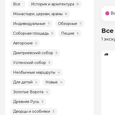
Все
История и архитектура
8
В
Монастыри, церкви, храмы
8
Индивидуальные
Обзорные
7
7
Все
Соборная площадь
Пешие
5
5
1 экс
Авторские
5
Дмитриевский собор
5
Успенский собор
5
Необычные маршруты
4
Для детей
Новые
4
4
Золотые Ворота
4
Древняя Русь
3
Дворцы и особняки
3