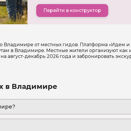
Перейти в конструктор
о Владимире от местных гидов. Платформа «Идем и
ам в Владимире. Местные жители организуют как и
на август-декабрь 2026 года и забронировать экск
х в Владимире
мире?
ный авторский маршрут на автомобиле заказчика
 золотые купола: здесь русский дух, здесь Русью 