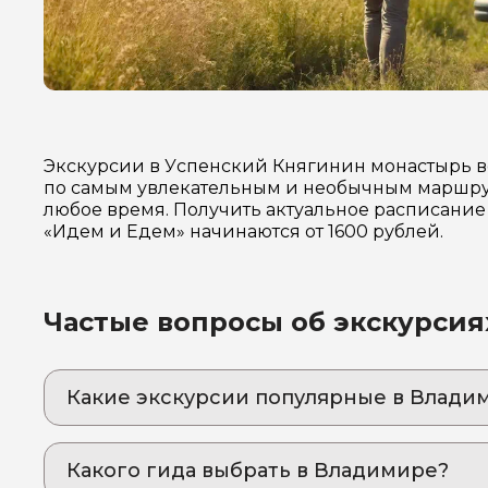
Экскурсии в Успенский Княгинин монастырь в
по самым увлекательным и необычным маршрут
любое время. Получить актуальное расписание 
«Идем и Едем» начинаются от 1600 рублей.
Частые вопросы об экскурсия
Какие экскурсии популярные в Влади
1. В древний Суздаль из Владимира: красоч
Булыжные мостовые, деревянные наличники и
Какого гида выбрать в Владимире?