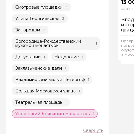
13 0
Смотровые площадки
3
за эк
Улица Георгиевская
2
Влад
исто
град
За городом
2
Пе
Богородице-Рождественский
Прекр
1
мужской монастырь
погруз
Ин
окуну
атмос
Дегустации
Недорогие
1
1
Вла
русско
Заклязьменские дали
1
Владимирский малый Петергоф
1
Большая Московская улица
1
Театральная площадь
1
Успенский Княгинин монастырь
1