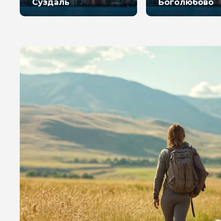
Суздаль
Боголюбово