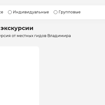
17 экскурсий
Россия
се
Индивидуальные
Групповые
 экскурсии
курсия
от местных гидов Владимира