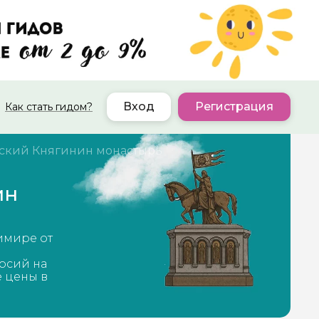
Вход
Регистрация
Как стать гидом?
ский Княгинин монастырь
ин
имире от
рсий на
е цены в