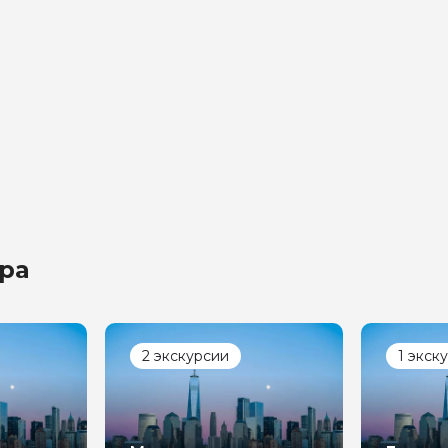
на обработку
х
ра
2 экскурсии
1 экск