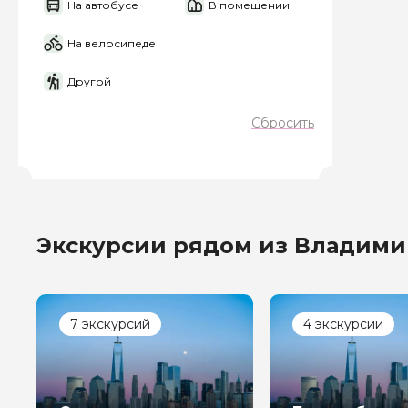
На автобусе
В помещении
Я даю своё согласие 
На велосипеде
персональных данны
Другой
Отправить
Сбросить
Экскурсии рядом из Владими
7 экскурсий
4 экскурсии