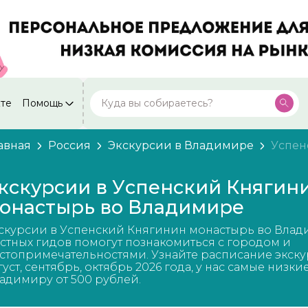
кте
Помощь
Москва
Посмотреть все города
59 экскурсий
Россия
авная
Россия
Экскурсии в Владимире
Успен
Санкт-Петербург
50 экскурсий
Россия
кскурсии в Успенский Княгин
Нижний Новгород
онастырь во Владимире
49 экскурсий
Россия
скурсии в Успенский Княгинин монастырь во Влад
Калининград
28 экскурсий
стных гидов помогут познакомиться с городом и
Россия
стопримечательностями. Узнайте расписание экску
густ, сентябрь, октябрь 2026 года, у нас самые низки
Кисловодск
20 экскурсий
адимиру от 500 рублей.
Россия
Дербент