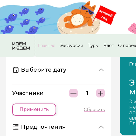
Главная
Экскурсии
Туры
Блог
О прое
Гл
Выберите дату
Э
м
Участники
Эк
ме
Применить
Сбросить
до
ав
Вл
Предпочтения