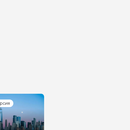
урсия