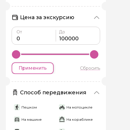
Цена за экскурсию
От
До
Задайте св
Как вас зовут
Применить
Сбросить
Вопросы и комме
Если у вас есть инт
Способ передвижения
Пешком
На мотоцикле
На машине
На кораблике