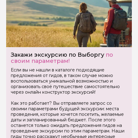
Задайте свой вопрос гиду
Как вас зовут
Закажи экскурсию по Выборгу
по
Ваша электронная почта
своим параметрам!
Если вы не нашли в каталоге подходящие
предложения от гидов, в таком случае можно
Ваш номер телефона
воспользоваться уникальной возможностью и
организовать своё путешествие самостоятельно
через онлайн конструктор экскурсий!
Как это работает? Вы отправляете запрос со
Вопросы и комментарии
своими параметрами будущей экскурсии: места
Если у вас есть интересующие вопросы, можете их
проведения, которые хочется посетить, желаемые
задать
даты и запланированный бюджет. После этого
останется только ожидать предложения гидов на
проведение экскурсии по этим параметрам. Наши
гиды точно расскажут необычные интересные