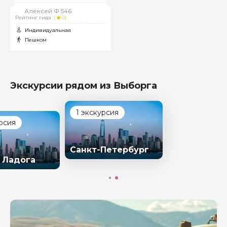
Алексей.Ф 546
Рейтинг гида
(
0)
Индивидуальная
Пешком
Экскурсии рядом из Выборга
1 экскурсия
рсия
Санкт-Петербург
 Ладога