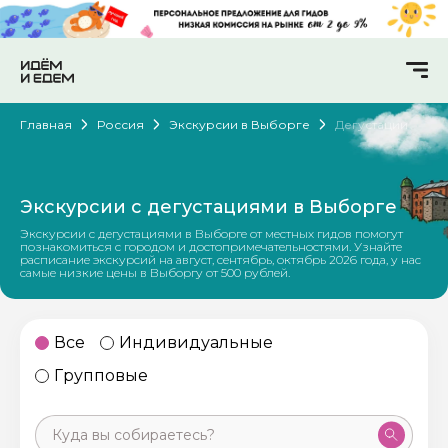
Главная
Россия
Экскурсии в Выборге
Дегустации
Экскурсии с дегустациями в Выборге
Экскурсии с дегустациями в Выборге от местных гидов помогут
познакомиться с городом и достопримечательностями. Узнайте
расписание экскурсий на август, сентябрь, октябрь 2026 года, у нас
самые низкие цены в Выборгу от 500 рублей.
Все
Индивидуальные
Групповые