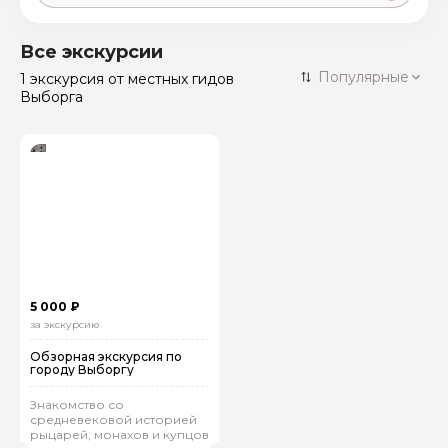
Москва
59 экскурсий
Россия
Все экскурсии
Санкт-Петербург
Популярные
1 экскурсия
от местных гидов
50 экскурсий
Россия
Выборга
Нижний Новгород
49 экскурсий
Россия
Калининград
28 экскурсий
Россия
Кисловодск
20 экскурсий
Россия
Дербент
17 экскурсий
Россия
5 000 ₽
за экскурсию
Обзорная экскурсия по
городу Выборгу
Знакомство со
средневековой историей
рыцарей, монахов и купцов