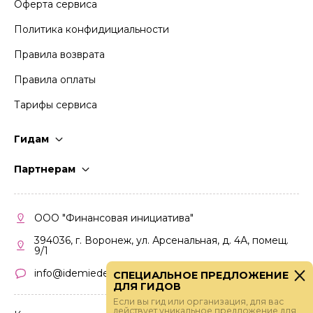
Оферта сервиса
Политика конфидициальности
Правила возврата
Правила оплаты
Тарифы сервиса
Гидам
Стать гидом
Партнерам
Частые вопросы
Стать партнером
Правила работы
Кабинет партнера
ООО "Финансовая инициатива"
Правила участия
394036, г. Воронеж, ул. Арсенальная, д. 4А, помещ.
9/1
info@idemiedem.ru
СПЕЦИАЛЬНОЕ ПРЕДЛОЖЕНИЕ
ДЛЯ ГИДОВ
Если вы гид или организация, для вас
действует уникальное предложение для