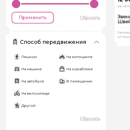
за чел
Звен
Применить
Сбросить
Швей
Пе
Ин
Уютный
от Мо
Джо
Способ передвижения
Пешком
На мотоцикле
На машине
На кораблике
На автобусе
В помещении
На велосипеде
Другой
Сбросить