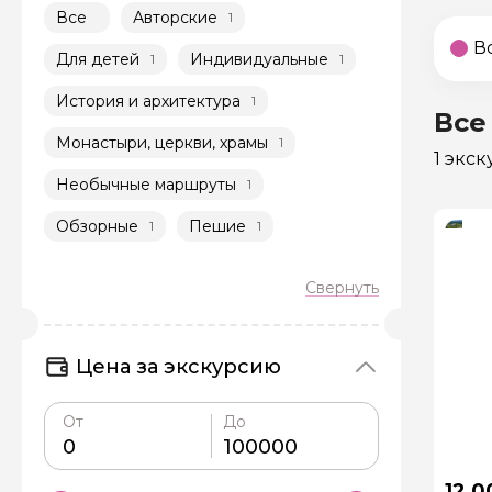
Все
Авторские
1
В
Для детей
Индивидуальные
1
1
История и архитектура
1
Все
Монастыри, церкви, храмы
1
1 экс
Необычные маршруты
1
Обзорные
Пешие
1
1
Цена за экскурсию
От
До
12 0