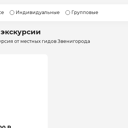
17 экскурсий
Россия
се
Индивидуальные
Групповые
 экскурсии
курсия
от местных гидов Звенигорода
00 ₽