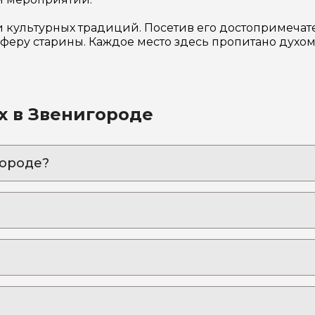
и культурных традиций. Посетив его достопримечате
сферу старины. Каждое место здесь пропитано духом 
х в Звенигороде
городе?
дем»:
 пойти или поехать