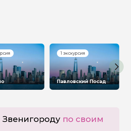
урсия
1 экскурсия
ер телефона
но
Павловский Посад
о Звенигороду
по своим