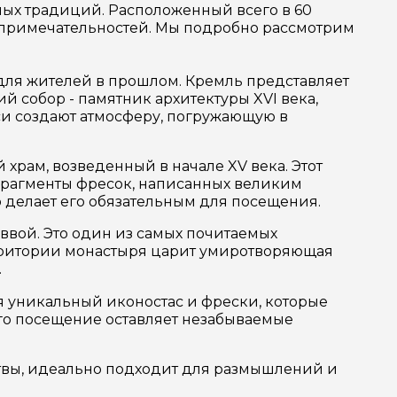
ных традиций. Расположенный всего в 60
топримечательностей. Мы подробно рассмотрим
для жителей в прошлом. Кремль представляет
й собор - памятник архитектуры XVI века,
си создают атмосферу, погружающую в
храм, возведенный в начале XV века. Этот
ь фрагменты фресок, написанных великим
 делает его обязательным для посещения.
ввой. Это один из самых почитаемых
ерритории монастыря царит умиротворяющая
.
ся уникальный иконостас и фрески, которые
его посещение оставляет незабываемые
литвы, идеально подходит для размышлений и