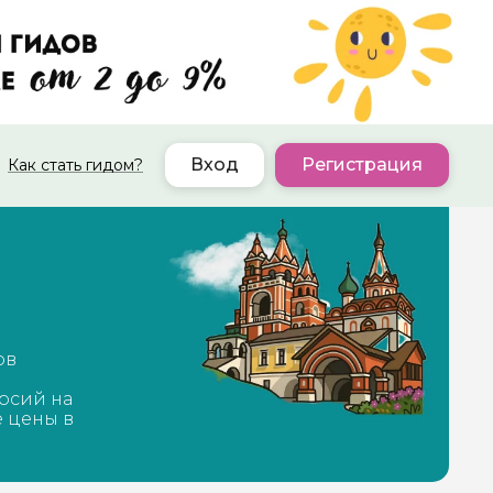
Вход
Регистрация
Как стать гидом?
ов
рсий на
е цены в