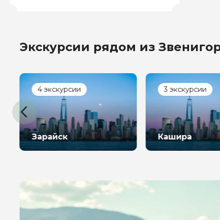
Экскурсии рядом из Звениго
Задайте св
4 экскурсии
3 экскурсии
Как вас зовут
Зарайск
Кашира
Вопросы и комме
Если у вас есть инт