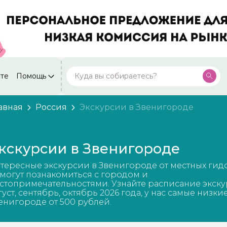
кте
Помощь
Москва
Посмотреть все города
59 экскурсий
Россия
авная
Россия
Экскурсии в Звенигороде
Санкт-Петербург
50 экскурсий
Россия
кскурсии в Звенигороде
Нижний Новгород
49 экскурсий
Россия
тересные экскурсии в Звенигороде от местных гид
Калининград
могут познакомиться с городом и
28 экскурсий
Россия
стопримечательностями. Узнайте расписание экску
густ, сентябрь, октябрь 2026 года, у нас самые низки
Кисловодск
енигороде от 500 рублей.
20 экскурсий
Россия
Дербент