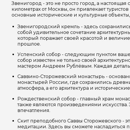
Звенигород - это не просто город, а настоящ
километрах от Москвы, он привлекает турист
основные исторические и культурные объекты, 
Звенигородский кремль - здесь сохранились
собой удивительное сочетание архитектурных
который поражает своей красотой и величие
прошлое.
Успенский собор - следующим пунктом вашей
собор известен не только своей архитектурн
мастером Андреем Рублёвым. Каждая деталь 
Саввино-Сторожевский монастырь - основанн
монастырей России, где сохранились древн
атмосфера, а его архитектура и исторически
Рождественский собор - главный храм монаст
также являются произведениями искусства. 
впечатления.
Скит преподобного Саввы Сторожевского - эт
медитации. Здесь вы сможете насладиться 