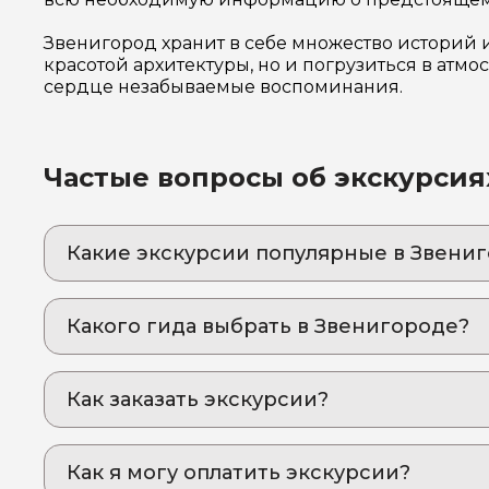
Звенигород хранит в себе множество историй 
красотой архитектуры, но и погрузиться в атмо
сердце незабываемые воспоминания.
Частые вопросы об экскурсия
Какие экскурсии популярные в Звени
1. Звенигород "Русская Швейцария" налегке!
Уютный уголок истории в часе от Москвы
Какого гида выбрать в Звенигороде?
1. Джой.А 483
Как заказать экскурсии?
Как оформить экскурсию на сайте «Идем и Е
Как я могу оплатить экскурсии?
выберите экскурсию, на которую вы хотите