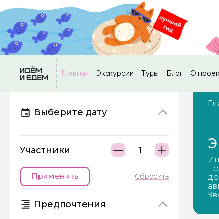
Главная
Экскурсии
Туры
Блог
О прое
Гл
Выберите дату
Э
Участники
Ин
по
Применить
Сбросить
до
ав
Зв
Предпочтения