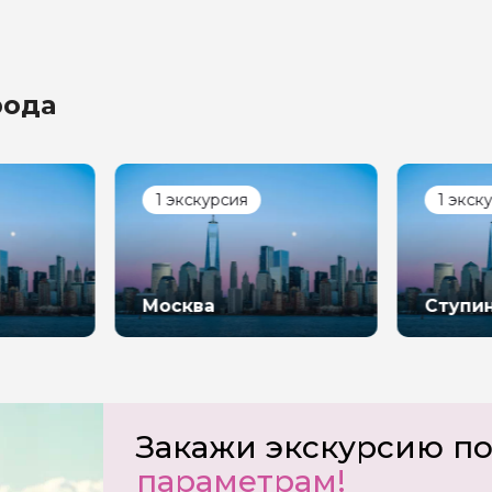
рода
ой вопрос гиду
1 экскурсия
1 экск
Ваша электронная почта
Ваш ном
Москва
Ступи
нтарии
ересующие вопросы, можете их задать
Закажи экскурсию п
параметрам!