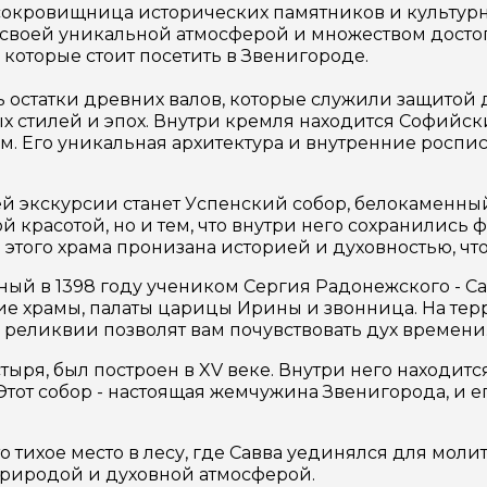
ая сокровищница исторических памятников и культур
ов своей уникальной атмосферой и множеством дос
которые стоит посетить в Звенигороде.
 остатки древних валов, которые служили защитой 
 стилей и эпох. Внутри кремля находится Софийски
м. Его уникальная архитектура и внутренние роспи
 экскурсии станет Успенский собор, белокаменный 
ой красотой, но и тем, что внутри него сохранилис
этого храма пронизана историей и духовностью, что
ый в 1398 году учеником Сергия Радонежского - Са
ие храмы, палаты царицы Ирины и звонница. На т
е реликвии позволят вам почувствовать дух времени
ыря, был построен в XV веке. Внутри него находит
Этот собор - настоящая жемчужина Звенигорода, и 
о тихое место в лесу, где Савва уединялся для мо
природой и духовной атмосферой.