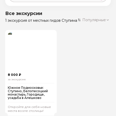
Москва
59 экскурсий
Россия
Все экскурсии
Санкт-Петербург
Популярные
1 экскурсия
от местных гидов Ступина
50 экскурсий
Россия
Нижний Новгород
49 экскурсий
Россия
Калининград
28 экскурсий
Россия
Кисловодск
20 экскурсий
Россия
Дербент
17 экскурсий
8 000 ₽
Россия
за экскурсию
Южное Подмосковье:
Ступино, Белопесоцкий
монастырь, Городище,
усадьба в Алешково
Откройте для себя новые
места возле столицы!