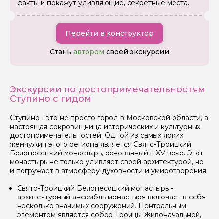
факты и покажут удивляющие, секретные места.
Перейти в конструктор
Стань
автором
своей экскурсии
Экскурсии по достопримечательностям
Ступино с гидом
Ступино - это не просто город в Московской области, а
настоящая сокровищница исторических и культурных
достопримечательностей. Одной из самых ярких
Задайте свой вопрос гиду
жемчужин этого региона является Свято-Троицкий
Белопесоцкий монастырь, основанный в XV веке. Этот
Как вас зовут
монастырь не только удивляет своей архитектурой, но
и погружает в атмосферу духовности и умиротворения.
Свято-Троицкий Белопесоцкий монастырь -
Ваша электронная почта
архитектурный ансамбль монастыря включает в себя
несколько значимых сооружений. Центральным
элементом является собор Троицы Живоначальной,