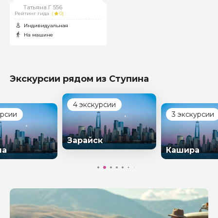
Татьяна.Г 556
Рейтинг гида
(
0)
Индивидуальная
На машине
Экскурсии рядом из Ступина
4 экскурсии
урсии
3 экскурсии
Зарайск
на
Кашира