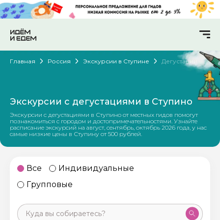
Главная
Россия
Экскурсии в Ступине
Дегустации
Экскурсии с дегустациями в Ступино
Экскурсии с дегустациями в Ступино от местных гидов помогут
познакомиться с городом и достопримечательностями. Узнайте
расписание экскурсий на август, сентябрь, октябрь 2026 года, у нас
самые низкие цены в Ступину от 500 рублей.
Все
Индивидуальные
Групповые