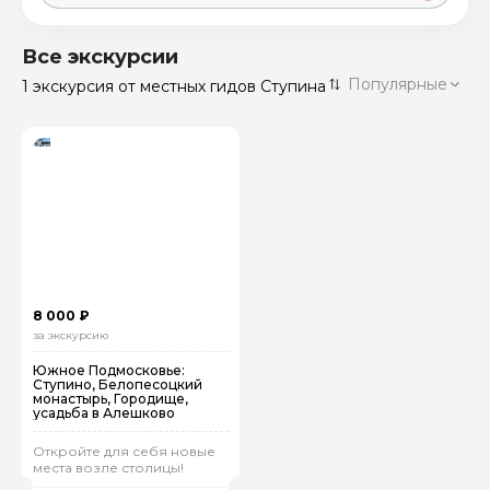
Москва
59 экскурсий
Россия
Все экскурсии
Санкт-Петербург
Популярные
1 экскурсия
от местных гидов Ступина
50 экскурсий
Россия
Нижний Новгород
49 экскурсий
Россия
Калининград
28 экскурсий
Россия
Кисловодск
20 экскурсий
Россия
Дербент
17 экскурсий
8 000 ₽
Россия
за экскурсию
Южное Подмосковье:
Ступино, Белопесоцкий
монастырь, Городище,
усадьба в Алешково
Откройте для себя новые
места возле столицы!