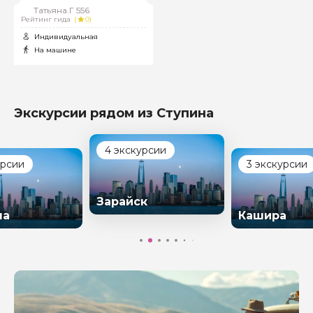
Татьяна.Г 556
Рейтинг гида
(
0)
Индивидуальная
На машине
Экскурсии рядом из Ступина
4 экскурсии
урсии
3 экскурсии
Зарайск
на
Кашира