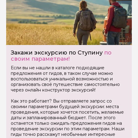
Задайте свой вопрос гиду
Как вас зовут
Закажи экскурсию по Ступину
по
Ваша электронная почта
своим параметрам!
Если вы не нашли в каталоге подходящие
предложения от гидов, в таком случае можно
Ваш номер телефона
воспользоваться уникальной возможностью и
организовать своё путешествие самостоятельно
через онлайн конструктор экскурсий!
Вопросы и комментарии
Как это работает? Вы отправляете запрос со
Если у вас есть интересующие вопросы, можете их
своими параметрами будущей экскурсии: места
задать
проведения, которые хочется посетить, желаемые
даты и запланированный бюджет. После этого
останется только ожидать предложения гидов на
проведение экскурсии по этим параметрам. Наши
гиды точно расскажут необычные интересные