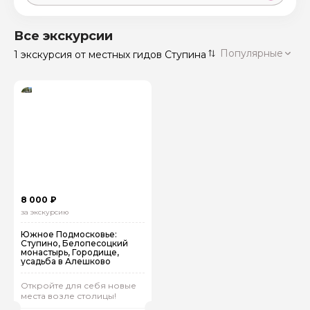
Москва
59 экскурсий
Россия
Все экскурсии
Санкт-Петербург
Популярные
1 экскурсия
от местных гидов Ступина
50 экскурсий
Россия
Нижний Новгород
49 экскурсий
Россия
Калининград
28 экскурсий
Россия
Кисловодск
20 экскурсий
Россия
Дербент
17 экскурсий
8 000 ₽
Россия
за экскурсию
Южное Подмосковье:
Ступино, Белопесоцкий
монастырь, Городище,
усадьба в Алешково
Откройте для себя новые
места возле столицы!