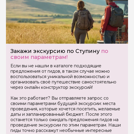
Задайте свой вопрос гиду
Как вас зовут
Ваша электронная почта
Закажи экскурсию по Ступину
по
своим параметрам!
Если вы не нашли в каталоге подходящие
Ваш номер телефона
предложения от гидов, в таком случае можно
воспользоваться уникальной возможностью и
организовать своё путешествие самостоятельно
через онлайн конструктор экскурсий!
Вопросы и комментарии
Если у вас есть интересующие вопросы, можете их
Как это работает? Вы отправляете запрос со
задать
своими параметрами будущей экскурсии: места
проведения, которые хочется посетить, желаемые
даты и запланированный бюджет. После этого
останется только ожидать предложения гидов на
проведение экскурсии по этим параметрам. Наши
гиды точно расскажут необычные интересные