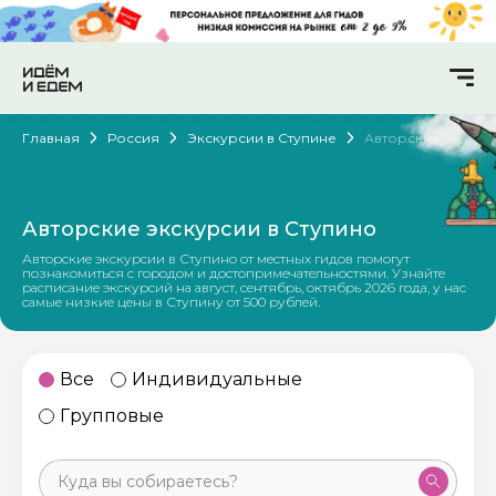
Главная
Россия
Экскурсии в Ступине
Авторские
Авторские экскурсии в Ступино
Авторские экскурсии в Ступино от местных гидов помогут
познакомиться с городом и достопримечательностями. Узнайте
расписание экскурсий на август, сентябрь, октябрь 2026 года, у нас
самые низкие цены в Ступину от 500 рублей.
Все
Индивидуальные
Групповые