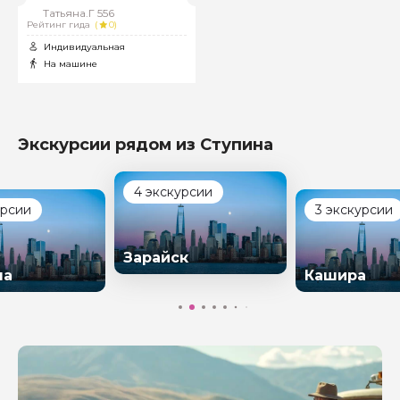
Татьяна.Г 556
Рейтинг гида
(
0)
Индивидуальная
На машине
Экскурсии рядом из Ступина
4 экскурсии
урсии
3 экскурсии
Зарайск
на
Кашира