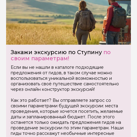
Задайте свой вопрос гиду
Как вас зовут
Ваша электронная почта
Закажи экскурсию по Ступину
по
своим параметрам!
Если вы не нашли в каталоге подходящие
Ваш номер телефона
предложения от гидов, в таком случае можно
воспользоваться уникальной возможностью и
организовать своё путешествие самостоятельно
через онлайн конструктор экскурсий!
Вопросы и комментарии
Если у вас есть интересующие вопросы, можете их
Как это работает? Вы отправляете запрос со
задать
своими параметрами будущей экскурсии: места
проведения, которые хочется посетить, желаемые
даты и запланированный бюджет. После этого
останется только ожидать предложения гидов на
проведение экскурсии по этим параметрам. Наши
гиды точно расскажут необычные интересные