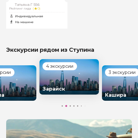
Татьяна.Г 556
Рейтинг гида
(
0)
Индивидуальная
На машине
Экскурсии рядом из Ступина
4 экскурсии
урсии
3 экскурсии
Зарайск
на
Кашира