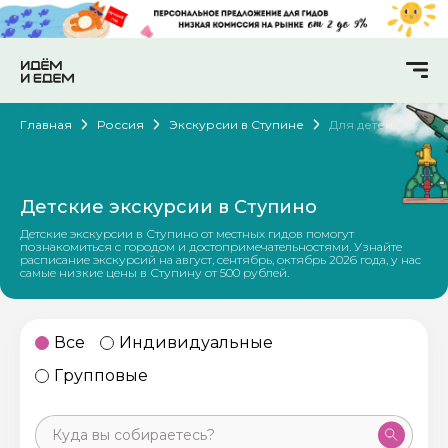
Главная
Россия
Экскурсии в Ступине
Для детей
Детские экскурсии в Ступино
Детские экскурсии в Ступино от местных гидов помогут
познакомиться с городом и достопримечательностями. Узнайте
расписание экскурсий на август, сентябрь, октябрь 2026 года, у нас
самые низкие цены в Ступину от 500 рублей.
Все
Индивидуальные
Групповые