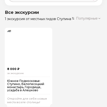
Москва
59 экскурсий
Россия
Все экскурсии
Санкт-Петербург
Популярные
1 экскурсия
от местных гидов Ступина
50 экскурсий
Россия
Нижний Новгород
49 экскурсий
Россия
Калининград
28 экскурсий
Россия
Кисловодск
20 экскурсий
Россия
Дербент
17 экскурсий
8 000 ₽
Россия
за экскурсию
Южное Подмосковье:
Ступино, Белопесоцкий
монастырь, Городище,
усадьба в Алешково
Откройте для себя новые
места возле столицы!