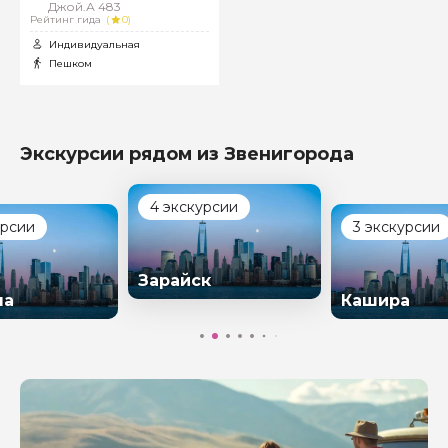
Джой.А 483
Рейтинг гида
(
0)
Индивидуальная
Пешком
Экскурсии рядом из Звенигорода
4 экскурсии
урсии
3 экскурсии
Зарайск
на
Кашира