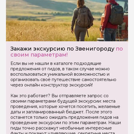
Задайте свой вопрос гиду
Как вас зовут
Закажи экскурсию по Звенигороду
по
своим параметрам!
Ваша электронная почта
Если вы не нашли в каталоге подходящие
предложения от гидов, в таком случае можно
воспользоваться уникальной возможностью и
Ваш номер телефона
организовать своё путешествие самостоятельно
через онлайн конструктор экскурсий!
Как это работает? Вы отправляете запрос со
Вопросы и комментарии
своими параметрами будущей экскурсии: места
Если у вас есть интересующие вопросы, можете их
проведения, которые хочется посетить, желаемые
задать
даты и запланированный бюджет. После этого
останется только ожидать предложения гидов на
проведение экскурсии по этим параметрам. Наши
гиды точно расскажут необычные интересные
факты и покажут удивляющие, секретные места.