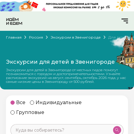
Главная
Россия
Экскурсии в Звенигороде
Для детей
Экскурсии для детей в Звенигороде
Экскурсии для детей в Звенигороде от местных гидов помогут
познакомиться с городом и достопримечательностями. Узнайте
расписание экскурсий на август, сентябрь, октябрь 2026 года, у нас
самые низкие цены в Звенигороду от 500 рублей.
Все
Индивидуальные
Групповые