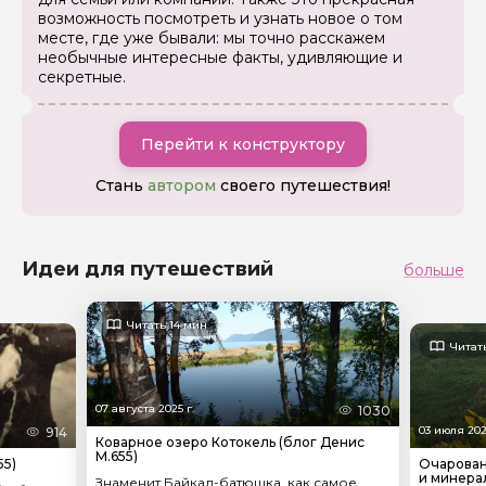
Отправить
возможность посмотреть и узнать новое о том
месте, где уже бывали: мы точно расскажем
необычные интересные факты, удивляющие и
секретные.
Перейти к конструктору
Стань
автором
своего путешествия!
Идеи для путешествий
больше
Читать 14 мин
Читат
07 августа 2025 г.
1030
03 июля 202
914
Коварное озеро Котокель (блог Денис
М.655)
55)
Очарован
и минера
Знаменит Байкал-батюшка, как самое