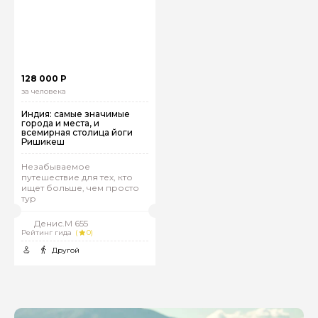
128 000 Р
за человека
Индия: самые значимые
города и места, и
всемирная столица йоги
Ришикеш
Незабываемое
путешествие для тех, кто
ищет больше, чем просто
тур
Денис.М 655
Рейтинг гида
(
0)
Другой
Задайте свой вопрос гиду