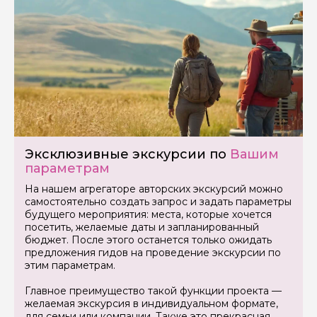
Как вас зовут
Ваша электронная почта
Ваш номер телефона
Эксклюзивные экскурсии по
Вашим
Вопросы и комментарии
параметрам
Если у вас есть интересующие вопросы, можете их
задать
На нашем агрегаторе авторских экскурсий можно
самостоятельно создать запрос и задать параметры
будущего мероприятия: места, которые хочется
посетить, желаемые даты и запланированный
бюджет. После этого останется только ожидать
предложения гидов на проведение экскурсии по
этим параметрам.
Я даю своё согласие на обработку персональных
Главное преимущество такой функции проекта —
данных
желаемая экскурсия в индивидуальном формате,
для семьи или компании. Также это прекрасная