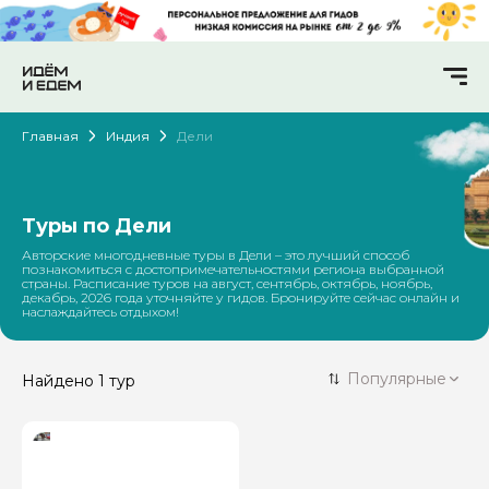
Главная
Индия
Дели
Туры по Дели
Авторские многодневные туры в Дели – это лучший способ
познакомиться с достопримечательностями региона выбранной
страны. Расписание туров на август, сентябрь, октябрь, ноябрь,
декабрь, 2026 года уточняйте у гидов. Бронируйте сейчас онлайн и
наслаждайтесь отдыхом!
Популярные
Найдено
1 тур