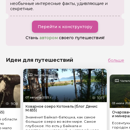
необычные интересные факты, удивляющие и
секретные.
Перейти к конструктору
Стань
автором
своего путешествия!
Идеи для путешествий
больше
Читать 14 мин
Читат
07 августа 2025 г.
1017
03 июля 202
908
Коварное озеро Котокель (блог Денис
М.655)
55)
Очарован
и минера
Знаменит Байкал-батюшка, как самое
й области
большое озеро во всём мире. Самое
Ессентуки
ую
глубокое. Но есть у Байкала и
городок 
о мало