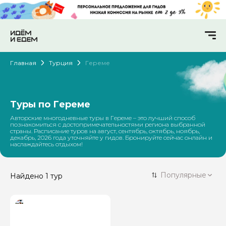
Главная
Турция
Гереме
Туры по Гереме
Авторские многодневные туры в Гереме – это лучший способ
познакомиться с достопримечательностями региона выбранной
страны. Расписание туров на август, сентябрь, октябрь, ноябрь,
декабрь, 2026 года уточняйте у гидов. Бронируйте сейчас онлайн и
наслаждайтесь отдыхом!
Популярные
Найдено
1 тур