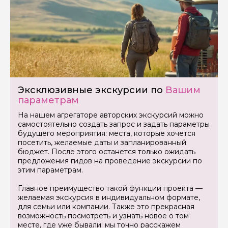
Ваша электронная почта
Ваш номер телефона
Эксклюзивные экскурсии по
Вашим
параметрам
Вопросы и комментарии
Если у вас есть интересующие вопросы, можете их
На нашем агрегаторе авторских экскурсий можно
задать
самостоятельно создать запрос и задать параметры
будущего мероприятия: места, которые хочется
посетить, желаемые даты и запланированный
бюджет. После этого останется только ожидать
предложения гидов на проведение экскурсии по
этим параметрам.
Главное преимущество такой функции проекта —
Я даю своё согласие на обработку персональных
желаемая экскурсия в индивидуальном формате,
данных
для семьи или компании. Также это прекрасная
возможность посмотреть и узнать новое о том
Отправить
месте, где уже бывали: мы точно расскажем