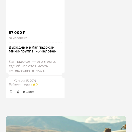
57 000 Р
за человека
Выходные в Каппадокии!
Мини-группа 1–6 человек
Каппадокия — это место,
где сбываются мечты
путешественников.
Ольга.Б 274
Рейтинг гида
(
0)
Пешком
Задайте свой вопрос гиду
Как вас зовут