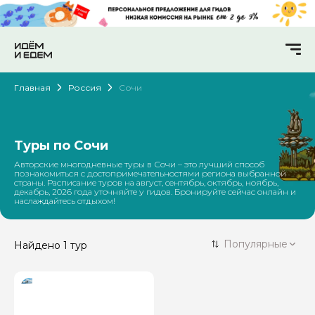
Главная
Россия
Сочи
Туры по Сочи
Авторские многодневные туры в Сочи – это лучший способ
познакомиться с достопримечательностями региона выбранной
страны. Расписание туров на август, сентябрь, октябрь, ноябрь,
декабрь, 2026 года уточняйте у гидов. Бронируйте сейчас онлайн и
наслаждайтесь отдыхом!
Популярные
Найдено
1 тур