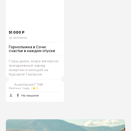
51 000 Р
за человека
Горнолыжка в Сочи:
счастье в каждом спуске
Горы днем, море вечером:
трехдневный заряд
энергии и эмоций на
Курорте Газпром
Анастасия.Г 769
Рейтинг гида
(
0)
На машине
Задайте свой вопрос гиду