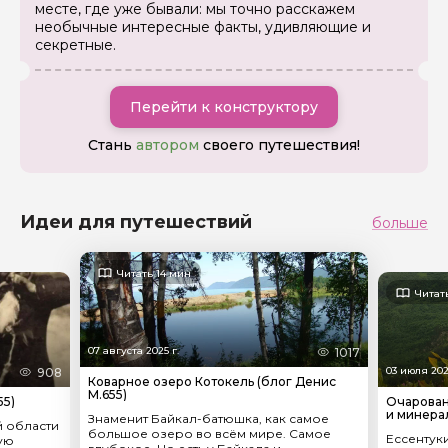
месте, где уже бывали: мы точно расскажем
необычные интересные факты, удивляющие и
секретные.
Перейти к конструктору
Стань
автором
своего путешествия!
Идеи для путешествий
больше
Читать 14 мин
Читат
07 августа 2025 г.
1017
03 июля 202
908
Коварное озеро Котокель (блог Денис
М.655)
55)
Очарован
и минера
Знаменит Байкал-батюшка, как самое
й области
большое озеро во всём мире. Самое
Ессентуки
ую