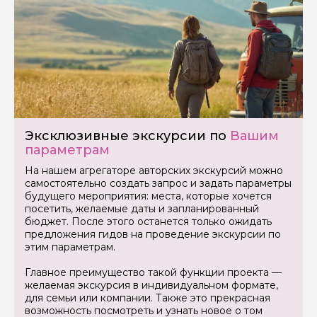
Как вас зовут
Ваша электронная почта
Ваш номер телефона
Эксклюзивные экскурсии по
Вашим
параметрам
Вопросы и комментарии
Если у вас есть интересующие вопросы, можете их
На нашем агрегаторе авторских экскурсий можно
задать
самостоятельно создать запрос и задать параметры
будущего мероприятия: места, которые хочется
посетить, желаемые даты и запланированный
бюджет. После этого останется только ожидать
предложения гидов на проведение экскурсии по
этим параметрам.
Я даю своё согласие на обработку персональных
Главное преимущество такой функции проекта —
данных
желаемая экскурсия в индивидуальном формате,
для семьи или компании. Также это прекрасная
возможность посмотреть и узнать новое о том
Отправить