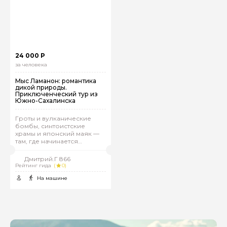
24 000 Р
за человека
Мыс Ламанон: романтика
дикой природы.
Приключенческий тур из
Задайте свой вопрос гиду
Южно-Сахалинска
Гроты и вулканические
Как вас зовут
бомбы, синтоистские
храмы и японский маяк —
там, где начинается
настоящий Сахалин
Ваша электронная почта
Дмитрий.Г 866
Рейтинг гида
(
0)
На машине
Ваш номер телефона
Вопросы и комментарии