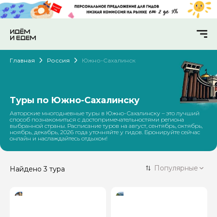
Главная
Россия
Южно-Сахалинск
Туры по Южно-Сахалинску
Авторские многодневные туры в Южно-Сахалинску – это лучший
способ познакомиться с достопримечательностями региона
выбранной страны. Расписание туров на август, сентябрь, октябрь,
ноябрь, декабрь, 2026 года уточняйте у гидов. Бронируйте сейчас
онлайн и наслаждайтесь отдыхом!
Популярные
Найдено
3 тура