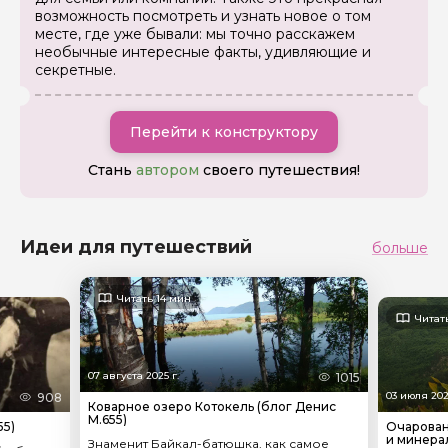
возможность посмотреть и узнать новое о том
месте, где уже бывали: мы точно расскажем
необычные интересные факты, удивляющие и
секретные.
Перейти к конструктору
Стань
автором
своего путешествия!
Идеи для путешествий
больше
Читать 14 мин
Читат
07 августа 2025 г.
1015
03 июля 202
908
Коварное озеро Котокель (блог Денис
М.655)
55)
Очарован
и минера
Знаменит Байкал-батюшка, как самое