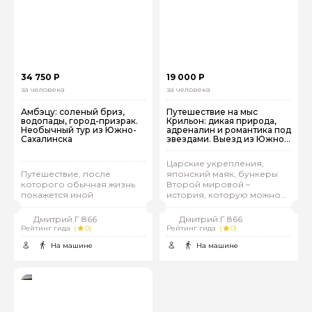
34 750 Р
19 000 Р
за человека
за человека
Амбэцу: соленый бриз,
Путешествие на мыс
водопады, город-призрак.
Крильон: дикая природа,
Необычный тур из Южно-
адреналин и романтика под
Сахалинска
звездами. Выезд из Южно-
Сахалинска
Царские укрепления,
Путешествие, после
японский маяк, бункеры
которого обычная жизнь
Второй мировой –
покажется иной
история, которую можно
потрогать
Дмитрий.Г 866
Дмитрий.Г 866
Рейтинг гида
(
0)
Рейтинг гида
(
0)
На машине
На машине