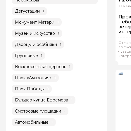
за чел
Дегустации
1
Прок
Чебо
Монумент Матери
1
вете
инте
Музеи и искусство
1
исто
От Чап
Дворцы и особняки
1
волжс
Гр
чуваш
Групповые
1
контра
Тат
покор
Воскресенская церковь
1
Парк «Амазония»
1
Парк Победы
1
Бульвар купца Ефремова
1
Смотровые площадки
1
Автомобильные
1