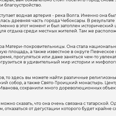
 благоустройство.
упает водная артерия - река Волга. Именно она бы
ась древняя часть города Чебоксары. В результате
менно в этот момент и был затоплен исторический 
ля отдыха среди местных жителей. Там же располо
тура Матери-покровительницы. Она стала национа
ную площадь, а также известное в округе Певческое
время, прогуляться или даже заняться чем-то увлек
погрузиться в удивительный мир истории и мифологи
ов, то здесь вы можете найти различные религиозны
ий собор, а также Свято-Троицкий монастырь. Цент
 Иванова, сохранили много дореволюционных объек
жно сказать, что она очень связана с татарской. 
 отказаться от дегустации которого будет крайне с