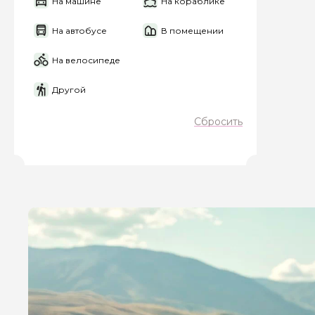
На машине
На кораблике
Я даю своё согласие 
На автобусе
В помещении
персональных данны
На велосипеде
Отправить
Другой
Сбросить