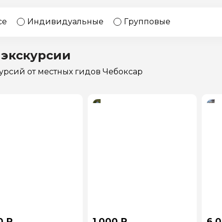
17 экскурсий
Россия
се
Индивидуальные
Групповые
 экскурсии
курсий
от местных гидов Чебоксар
0 ₽
1 000 ₽
6 