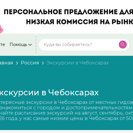
кте
Помощь
Москва
Посмотреть все города
59 экскурсий
Россия
авная
Россия
Экскурсии в Чебоксарах
Санкт-Петербург
50 экскурсий
Россия
Нижний Новгород
49 экскурсий
кскурсии в Чебоксарах
Россия
Калининград
тересные экскурсии в Чебоксарах от местных гидов
28 экскурсий
Россия
знакомиться с городом и достопримечательностям
найте расписание экскурсий на август, сентябрь, ок
Кисловодск
26 года, у нас самые низкие цены в Чебоксарах от 50
20 экскурсий
Россия
Дербент