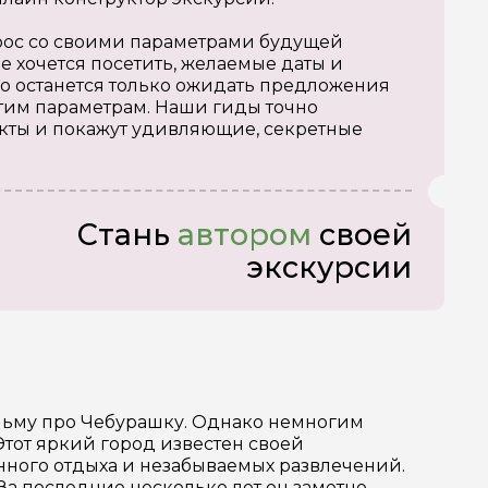
апрос со своими параметрами будущей
е хочется посетить, желаемые даты и
о останется только ожидать предложения
тим параметрам. Наши гиды точно
кты и покажут удивляющие, секретные
Стань
автором
своей
экскурсии
фильму про Чебурашку. Однако немногим
Этот яркий город известен своей
енного отдыха и незабываемых развлечений.
 За последние несколько лет он заметно