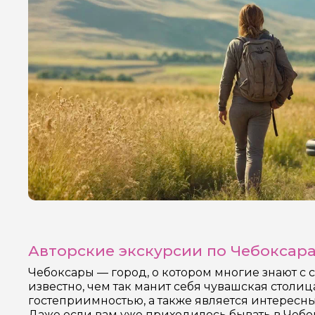
Авторские экскурсии по Чебоксар
Чебоксары — город, о котором многие знают с 
известно, чем так манит себя чувашская столиц
гостеприимностью, а также является интересны
Даже если вам уже приходилось бывать в Чебокс