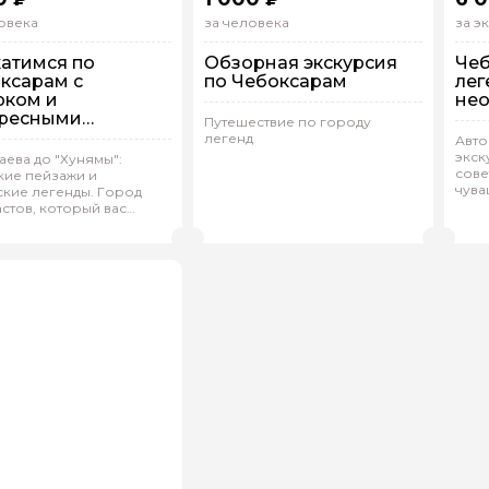
овека
за человека
за э
атимся по
Обзорная экскурсия
Чеб
ксарам с
по Чебоксарам
лег
рком и
нео
ресными
Путешествие по городу
риями
легенд
Авто
экск
Н
аева до "Хунямы":
сове
кие пейзажи и
упповая
На автобусе
Групповая
Пешком
И
чува
ские легенды. Город
стов, который вас
ьяна.Д 889
(
0)
Наталья.А 603
(
0)
Н
Рейтинг гида
Рейтинг гида
ит!