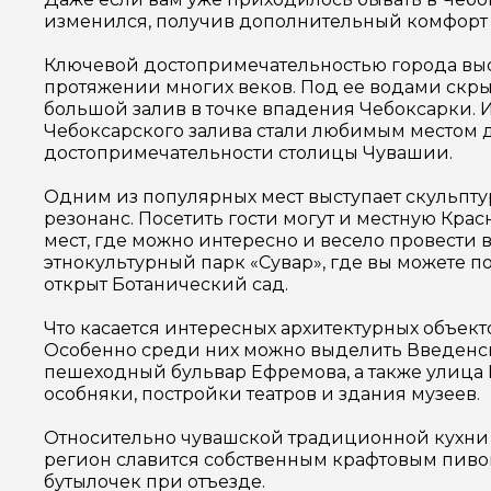
изменился, получив дополнительный комфорт и
Ключевой достопримечательностью города выст
протяжении многих веков. Под ее водами скрыл
большой залив в точке впадения Чебоксарки. И
Чебоксарского залива стали любимым местом д
достопримечательности столицы Чувашии.
Одним из популярных мест выступает скульп
резонанс. Посетить гости могут и местную Крас
мест, где можно интересно и весело провести 
этнокультурный парк «Сувар», где вы можете 
открыт Ботанический сад.
Что касается интересных архитектурных объект
Особенно среди них можно выделить Введенск
пешеходный бульвар Ефремова, а также улица
особняки, постройки театров и здания музеев.
Относительно чувашской традиционной кухни мо
регион славится собственным крафтовым пивом,
бутылочек при отъезде.