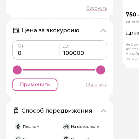
750
за чел
Цена за экскурсию
Древ
Чебокс
От
До
Задайте св
до со
Гр
Незаб
истори
Еле
Как вас зовут
Применить
Сбросить
Вопросы и комме
Если у вас есть инт
Способ передвижения
Пешком
На мотоцикле