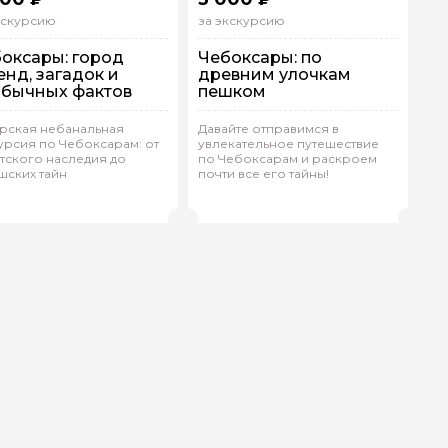
кскурсию
за экскурсию
оксары: город
Чебоксары: по
енд, загадок и
древним улочкам
бычных фактов
пешком
рская небанальная
Давайте отправимся в
урсия по Чебоксарам: от
увлекательное путешествие
а машине
Пешком
тского наследия до
по Чебоксарам и раскроем
ндивидуальная
Индивидуальная
шских тайн
почти все его тайны!
аталия.Ж 200
(
0)
Елена.С 167
(
0)
Рейтинг гида
Рейтинг гида