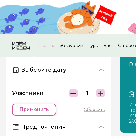
Главная
Экскурсии
Туры
Блог
О прое
Гл
Выберите дату
Э
Участники
Ин
Применить
Сбросить
по
Уз
20
Предпочтения