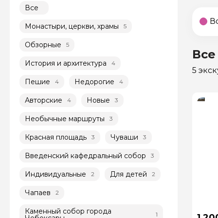
Все
В
Монастыри, церкви, храмы
5
Обзорные
5
Все
История и архитектура
4
5 экс
Пешие
Недорогие
4
4
Авторские
Новые
4
3
Необычные маршруты
3
Красная площадь
Чуваши
3
3
Введенский кафедральный собор
3
Индивидуальные
Для детей
2
2
Чапаев
2
Каменный собор города
1
1 20
Чебоксары