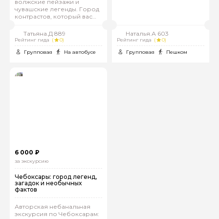
волжские пейзажи и
чувашские легенды. Город
контрастов, который вас
покорит!
Татьяна.Д 889
Наталья.А 603
Рейтинг гида
(
0)
Рейтинг гида
(
0)
Групповая
На автобусе
Групповая
Пешком
6 000 ₽
за экскурсию
Чебоксары: город легенд,
загадок и необычных
фактов
Авторская небанальная
экскурсия по Чебоксарам: