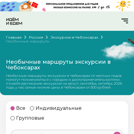
Главная
Россия
Экскурсии в Чебоксарах
Необычные маршруты
Необычные маршруты экскурсии в
Чебоксарах
Необычные маршруты экскурсии в Чебоксарах от местных гидов
помогут познакомиться с городом и достопримечательностями.
Узнайте расписание экскурсий на август, сентябрь, октябрь 2026
года, у нас самые низкие цены в Чебоксарам от 500 рублей.
Все
Индивидуальные
Групповые