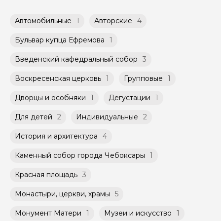
время и дату проведения экскурсии из
переводом с карты на карту Вы можете
доступных в календаре гида.
обсудить с гидом заранее.
Автомобильные
1
Авторские
4
Оплата многодневного тура происходит
Групповые экскурсии проходят по
заблаговременно до начала путешествия,
расписанию, составленному гидом.
при наличии такой возможности,
Бульвар купца Ефремова
1
Помимо Вас, на групповой экскурсии могут
указанной на странице самого тура и
быть незнакомые для Вас люди.
заключенного между Организатором и
Введенский кафедральный собор
3
Агрегатором дополнительного соглашения
Мини-группы проводятся на тех же
к Оферте Сервиса.
Воскресенская церковь
1
Групповые
1
условиях, что и групповые, но с количество
участников ограничено (группа может быть
Способы оплаты на сайте: Картой
Дворцы и особняки
1
Дегустации
1
не более 10 человек)
российского банка можно оплатить любую
экскурсию.
Для детей
2
Индивидуальные
2
История и архитектура
4
Каменный собор города Чебоксары
1
Красная площадь
3
Монастыри, церкви, храмы
5
Монумент Матери
1
Музеи и искусство
1