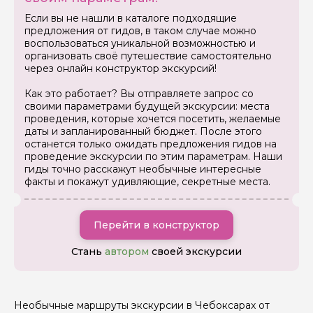
Задайте свой вопрос гиду
Если вы не нашли в каталоге подходящие
предложения от гидов, в таком случае можно
Как вас зовут
воспользоваться уникальной возможностью и
организовать своё путешествие самостоятельно
через онлайн конструктор экскурсий!
Ваша электронная почта
Как это работает? Вы отправляете запрос со
своими параметрами будущей экскурсии: места
проведения, которые хочется посетить, желаемые
Ваш номер телефона
даты и запланированный бюджет. После этого
останется только ожидать предложения гидов на
проведение экскурсии по этим параметрам. Наши
гиды точно расскажут необычные интересные
Вопросы и комментарии
факты и покажут удивляющие, секретные места.
Если у вас есть интересующие вопросы, можете их
задать
Перейти в конструктор
Стань
автором
своей экскурсии
Я даю своё согласие на обработку персональных
Необычные маршруты экскурсии в Чебоксарах от