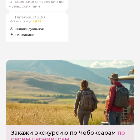
от советского наследия до
чувашских тайн
Наталия.Ж 200
Рейтинг гида
(
0)
Индивидуальная
На машине
Закажи экскурсию по Чебоксарам
по
своим параметрам!