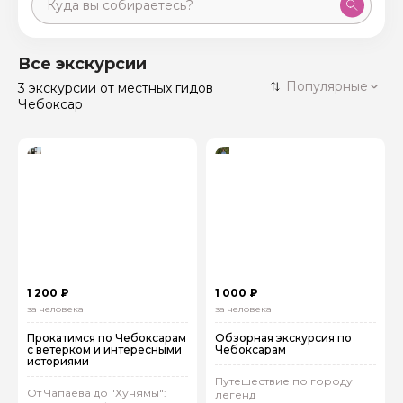
Москва
59 экскурсий
Россия
Все экскурсии
Санкт-Петербург
Популярные
3 экскурсии
от местных гидов
50 экскурсий
Россия
Чебоксар
Нижний Новгород
49 экскурсий
Россия
Калининград
28 экскурсий
Россия
Кисловодск
20 экскурсий
Россия
Дербент
17 экскурсий
Россия
1 200 ₽
1 000 ₽
за человека
за человека
Прокатимся по Чебоксарам
Обзорная экскурсия по
с ветерком и интересными
Чебоксарам
историями
Путешествие по городу
От Чапаева до "Хунямы":
легенд