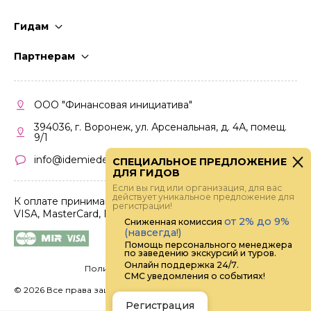
Гидам
Стать гидом
Партнерам
Частые вопросы
Стать партнером
Правила работы
Кабинет партнера
ООО "Финансовая инициатива"
Правила участия
394036, г. Воронеж, ул. Арсенальная, д. 4А, помещ.
9/1
info@idemiedem.ru
СПЕЦИАЛЬНОЕ ПРЕДЛОЖЕНИЕ
ДЛЯ ГИДОВ
Если вы гид или организация, для вас
действует уникальное предложение для
К оплате принимаются карты
регистрации!
VISA, MasterCard, МИР
от 2% до 9%
Сниженная комиссия
(навсегда!)
Помощь персонального менеджера
по заведению экскурсий и туров.
Онлайн поддержка 24/7.
Политика конфиденциальности
СМС уведомления о событиях!
©
2026 Все права защищены.
Digital
Регистрация