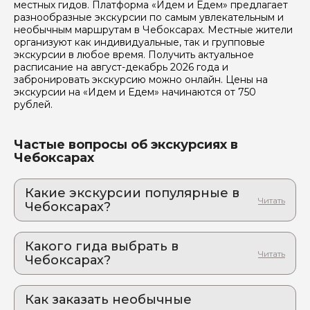
данных
местных гидов. Платформа «Идем и Едем» предлагает
разнообразные экскурсии по самым увлекательным и
необычным маршрутам в Чебоксарах. Местные жители
Отправить
организуют как индивидуальные, так и групповые
экскурсии в любое время. Получить актуальное
расписание на август-декабрь 2026 года и
забронировать экскурсию можно онлайн. Цены на
экскурсии на «Идем и Едем» начинаются от 750
рублей.
Частые вопросы об экскурсиях в
Чебоксарах
Какие экскурсии популярные в
Чебоксарах?
1. Древние Чебоксары
Чебоксары: от древних храмов до современного
Какого гида выбрать в
Арбата. Незабываемая прогулка по историческим
Чебоксарах?
местам.
1. Елена.С 167
2. Чебоксары: по древним улочкам пешком
Давайте отправимся в увлекательное путешествие
Как заказать необычные
2. Татьяна.Д 889
по Чебоксарам и раскроем почти все его тайны!