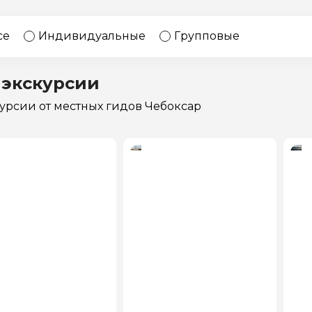
17 экскурсий
Россия
се
Индивидуальные
Групповые
 экскурсии
курсии
от местных гидов Чебоксар