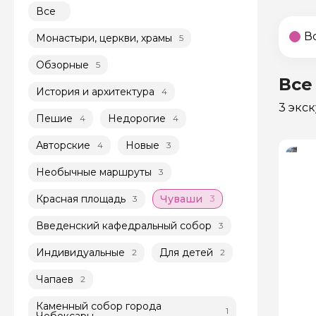
Все
В
Монастыри, церкви, храмы
5
Обзорные
5
Все
История и архитектура
4
3 экс
Пешие
Недорогие
4
4
Авторские
Новые
4
3
Необычные маршруты
3
Красная площадь
Чуваши
3
3
Введенский кафедральный собор
3
Индивидуальные
Для детей
2
2
Чапаев
2
Каменный собор города
1
Чебоксары