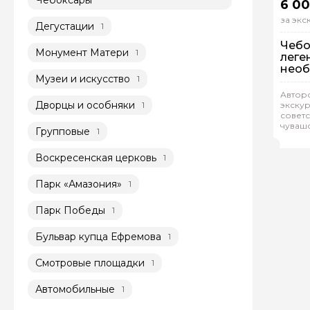
6 00
за эк
Дегустации
1
Чебо
Монумент Матери
1
леге
необ
Музеи и искусство
1
На
Автор
Дворцы и особняки
1
экскур
Ин
советс
чувашс
Групповые
1
Нат
Воскресенская церковь
1
Парк «Амазония»
1
Парк Победы
1
Бульвар купца Ефремова
1
Смотровые площадки
1
Автомобильные
1