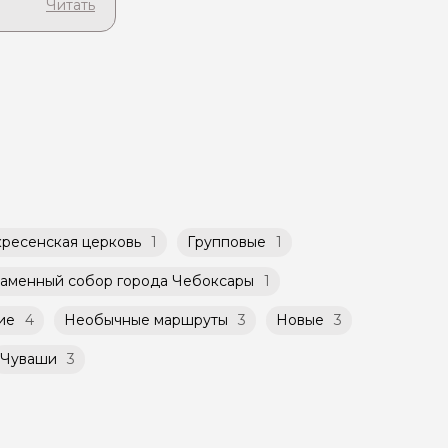
чиваете
ей
бсудить с
можность
ет
такой
атором
й
ничено
ресенская церковь
1
Групповые
1
аменный собор города Чебоксары
1
ие
4
Необычные маршруты
3
Новые
3
Чуваши
3