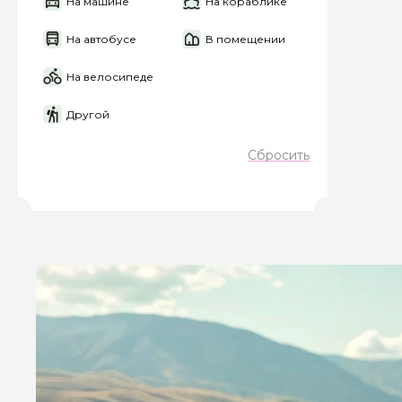
На машине
На кораблике
На автобусе
В помещении
На велосипеде
Другой
Сбросить