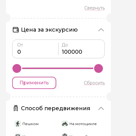
Задайте св
Цена за экскурсию
Как вас зовут
От
До
Вопросы и комме
Если у вас есть инт
Применить
Сбросить
Способ передвижения
Я даю своё согласие 
персональных данны
Пешком
На мотоцикле
Отправить