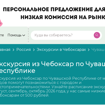
кте
Помощь
Москва
Посмотреть все города
59 экскурсий
Россия
авная
Россия
Экскурсии в Чебоксарах
Чуваш
Санкт-Петербург
50 экскурсий
Россия
кскурсия из Чебоксар по Чува
Нижний Новгород
еспублике
49 экскурсий
Россия
скурсия из Чебоксар по Чувашской Республике от 
Калининград
28 экскурсий
дов помогут познакомиться с городом и
Россия
стопримечательностями. Узнайте расписание экску
густ, сентябрь, октябрь 2026 года, у нас самые низки
Кисловодск
20 экскурсий
боксарам от 500 рублей.
Россия
Дербент