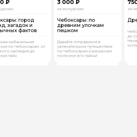
0 ₽
3 000 ₽
75
скурсию
за экскурсию
за ч
ксары: город
Чебоксары: по
Дре
нд, загадок и
древним улочкам
ычных фактов
пешком
Чебо
до с
Неза
 машине
Пешком
ская небанальная
Давайте отправимся в
исто
сия по Чебоксарам: от
увлекательное путешествие
дивидуальная
Индивидуальная
Г
кого наследия до
по Чебоксарам и раскроем
ких тайн
почти все его тайны!
алия.Ж 200
(
0)
Елена.С 167
(
0)
Е
Рейтинг гида
Рейтинг гида