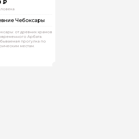
0 ₽
еловека
вние Чебоксары
ксары: от древних храмов
овременного Арбата.
бываемая прогулка по
рическим местам.
рупповая
Пешком
лена.С 167
(
0)
Рейтинг гида