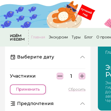
Главная
Экскурсии
Туры
Блог
О прое
Гл
Выберите дату
Э
Р
Участники
Эк
ги
Применить
Сбросить
до
ав
Че
Предпочтения