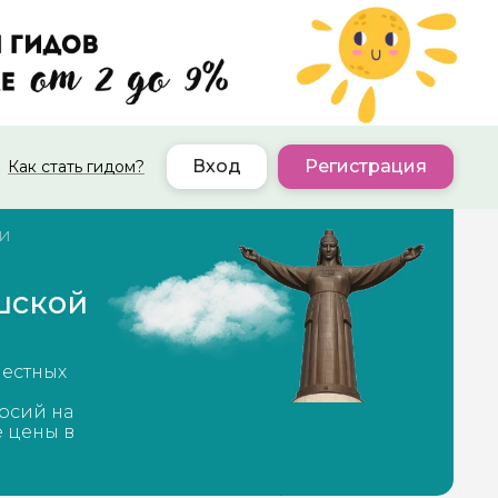
Вход
Регистрация
Как стать гидом?
и
шской
местных
рсий на
е цены в