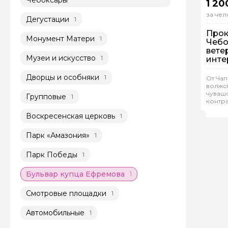
1 20
за чел
Дегустации
1
Прок
Монумент Матери
1
Чебо
вете
Музеи и искусство
1
инте
исто
Дворцы и особняки
1
От Чап
волжс
Гр
чуваш
Групповые
1
контра
Тат
покор
Воскресенская церковь
1
Парк «Амазония»
1
Парк Победы
1
Бульвар купца Ефремова
1
Смотровые площадки
1
Автомобильные
1