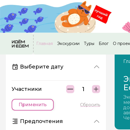
Главная
Экскурсии
Туры
Блог
О прое
Гл
Выберите дату
Э
Е
Участники
Эк
ме
Применить
Сбросить
до
ав
Че
Предпочтения