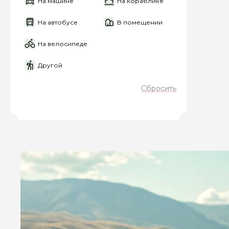
На машине
На кораблике
На автобусе
В помещении
На велосипеде
Другой
Сбросить