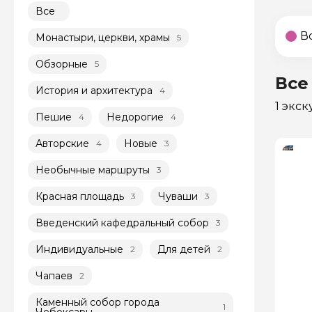
Все
В
Монастыри, церкви, храмы
5
Обзорные
5
Все
История и архитектура
4
1 экс
Пешие
Недорогие
4
4
Авторские
Новые
4
3
Необычные маршруты
3
Красная площадь
Чуваши
3
3
Введенский кафедральный собор
3
Индивидуальные
Для детей
2
2
Чапаев
2
Каменный собор города
1
Чебоксары