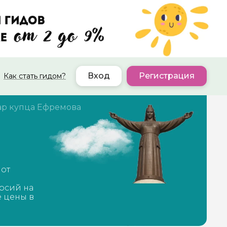
Вход
Регистрация
Как стать гидом?
ар купца Ефремова
 от
рсий на
е цены в