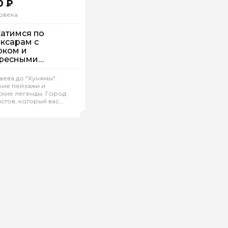
0 ₽
овека
атимся по
ксарам с
рком и
ресными
риями
аева до "Хунямы":
кие пейзажи и
упповая
На автобусе
ские легенды. Город
стов, который вас
ьяна.Д 889
(
0)
Рейтинг гида
ит!