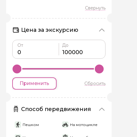
Задайте св
Цена за экскурсию
Как вас зовут
От
До
Вопросы и комме
Если у вас есть инт
Применить
Сбросить
Способ передвижения
Я даю своё согласие 
персональных данны
Пешком
На мотоцикле
Отправить