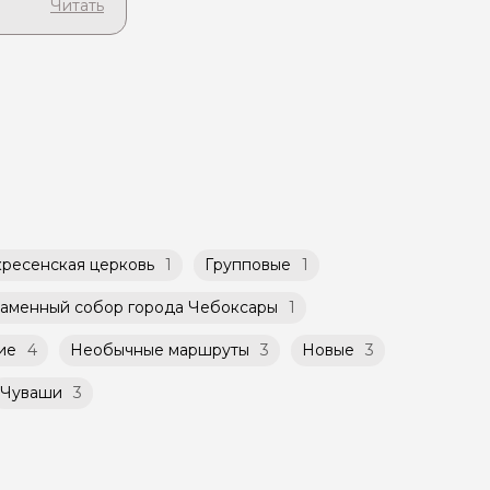
чиваете
 вашей
бсудить с
можность
ет
такой
атором
й
ничено
ресенская церковь
1
Групповые
1
аменный собор города Чебоксары
1
ие
4
Необычные маршруты
3
Новые
3
Чуваши
3