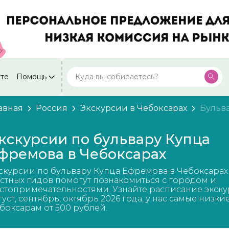
кте
Помощь
Москва
Посмотреть все города
59 экскурсий
Россия
авная
Россия
Экскурсии в Чебоксарах
Бульв
Санкт-Петербург
50 экскурсий
Россия
кскурсии по бульвару Купца
Нижний Новгород
фремова в Чебоксарах
49 экскурсий
Россия
скурсии по бульвару Купца Ефремова в Чебоксарах
Калининград
28 экскурсий
стных гидов помогут познакомиться с городом и
Россия
стопримечательностями. Узнайте расписание экску
густ, сентябрь, октябрь 2026 года, у нас самые низки
Кисловодск
20 экскурсий
боксарам от 500 рублей.
Россия
Дербент