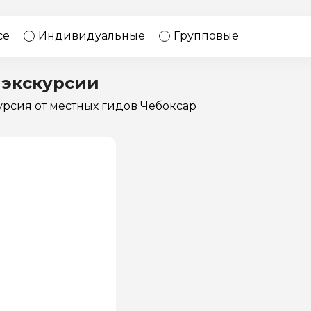
17 экскурсий
Россия
се
Индивидуальные
Групповые
 экскурсии
курсия
от местных гидов Чебоксар