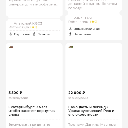
династий в одном богатом
ракурсы для атмосферных
городе
фото
Рима.Л 651
Рейтинг гида
(
0)
Анатолий.К 803
Рейтинг гида
(
0)
Индивидуальная
Групповая
Пешком
На машине
5 500 ₽
22 000 ₽
за экскурсию
за экскурсию
Екатеринбург: 3 часа,
Самоцветы и легенды
чтобы захотеть вернуться
Урала: купеческий Реж и
снова
его окрестности
Экскурсия, где дети не
Тропами Данилы Мастера: