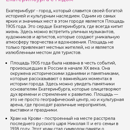
Я даю своё согласие на обработку персональных
Екатеринбург - город, который славится своей богатой
данных
историей и культурным наследием. Одним из самых
ярких и значимых мест в этом городе является Площадь
1905 года. Это сердце Екатеринбурга, где всегда кипит
Отправить
жизнь. Здесь можно встретить уличных музыкантов,
художников и артистов, которые создают уникальную
атмосферу творчества и вдохновения. Площадь не
только привлекает местных жителей, но и является
излюбленным местом для туристов.
Площадь 1905 года была названа в честь событий,
произошедших в России в начале XX века. Она
окружена историческими зданиями и памятниками,
которые рассказывают о важнейших моментах в
истории города. Здесь можно увидеть памятники
основателям Екатеринбурга, которые олицетворяют
дух времени и стремление к развитию. Площадь —
это не просто географический центр, но и культурная
арена, где проходят различные мероприятия,
выставки и праздники.
Храм на Крови - построенный на месте расстрела
последнего русского царя Николая II и его семьи в
1918 году. Этот храм стал символом памяти о