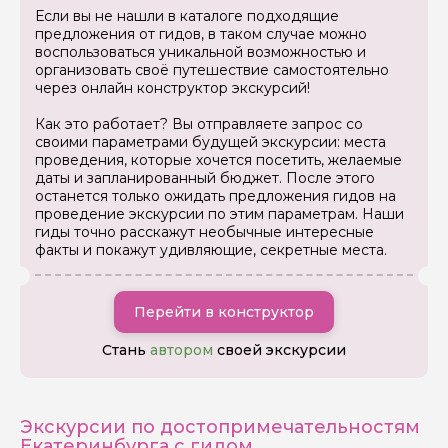
Если вы не нашли в каталоге подходящие
предложения от гидов, в таком случае можно
воспользоваться уникальной возможностью и
Задайте свой вопрос гиду
организовать своё путешествие самостоятельно
через онлайн конструктор экскурсий!
Как вас зовут
Как это работает? Вы отправляете запрос со
своими параметрами будущей экскурсии: места
проведения, которые хочется посетить, желаемые
Ваша электронная почта
даты и запланированный бюджет. После этого
останется только ожидать предложения гидов на
проведение экскурсии по этим параметрам. Наши
Ваш номер телефона
гиды точно расскажут необычные интересные
факты и покажут удивляющие, секретные места.
Вопросы и комментарии
Перейти в конструктор
Если у вас есть интересующие вопросы, можете их
задать
Стань
автором
своей экскурсии
Экскурсии по достопримечательностям
Екатеринбурга с гидом