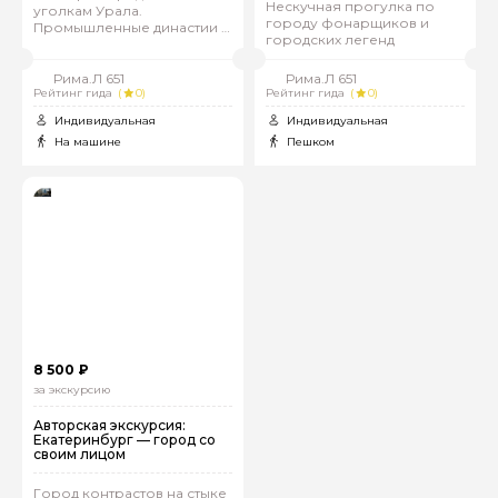
Нескучная прогулка по
уголкам Урала.
городу фонарщиков и
Промышленные династии и
городских легенд
золотые прииски
Рима.Л 651
Рима.Л 651
Рейтинг гида
(
0)
Рейтинг гида
(
0)
Индивидуальная
Индивидуальная
На машине
Пешком
8 500 ₽
за экскурсию
Авторская экскурсия:
Екатеринбург — город со
своим лицом
Город контрастов на стыке