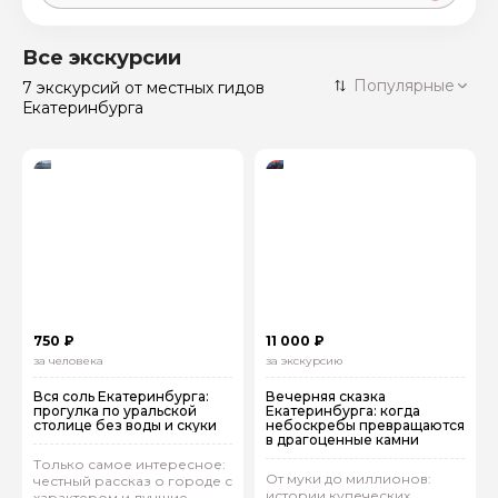
Москва
59 экскурсий
Россия
Все экскурсии
Санкт-Петербург
Популярные
7 экскурсий
от местных гидов
50 экскурсий
Россия
Екатеринбурга
Нижний Новгород
49 экскурсий
Россия
Калининград
28 экскурсий
Россия
Кисловодск
20 экскурсий
Россия
Дербент
17 экскурсий
Россия
750 ₽
11 000 ₽
за человека
за экскурсию
Вся соль Екатеринбурга:
Вечерняя сказка
прогулка по уральской
Екатеринбурга: когда
столице без воды и скуки
небоскребы превращаются
в драгоценные камни
Только самое интересное:
От муки до миллионов:
честный рассказ о городе с
истории купеческих
характером и лучшие