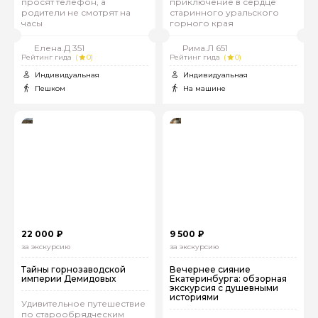
просят телефон, а
приключение в сердце
родители не смотрят на
старинного уральского
часы
горного края
Елена.Д 351
Рима.Л 651
Рейтинг гида
(
0)
Рейтинг гида
(
0)
Индивидуальная
Индивидуальная
Пешком
На машине
22 000 ₽
9 500 ₽
за экскурсию
за экскурсию
Тайны горнозаводской
Вечернее сияние
империи Демидовых
Екатеринбурга: обзорная
экскурсия с душевными
историями
Удивительное путешествие
по старообрядческим