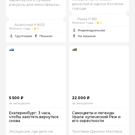
династий в одном богатом
ракурсы для атмосферных
городе
фото
Рима.Л 651
Рейтинг гида
(
0)
Анатолий.К 803
Рейтинг гида
(
0)
Индивидуальная
Групповая
Пешком
На машине
5 500 ₽
22 000 ₽
за экскурсию
за экскурсию
Екатеринбург: 3 часа,
Самоцветы и легенды
чтобы захотеть вернуться
Урала: купеческий Реж и
снова
его окрестности
Экскурсия, где дети не
Тропами Данилы Мастера: