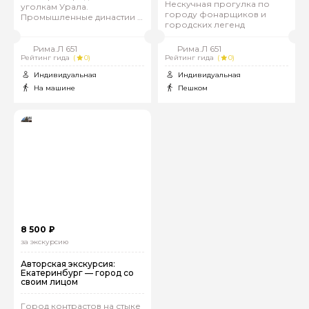
Нескучная прогулка по
уголкам Урала.
городу фонарщиков и
Промышленные династии и
городских легенд
золотые прииски
Рима.Л 651
Рима.Л 651
Рейтинг гида
(
0)
Рейтинг гида
(
0)
Индивидуальная
Индивидуальная
На машине
Пешком
Задайте свой вопрос гиду
Как вас зовут
8 500 ₽
за экскурсию
Ваша электронная почта
Авторская экскурсия:
Екатеринбург — город со
своим лицом
Ваш номер телефона
Город контрастов на стыке