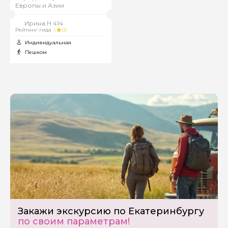
Европы и Азии
Ирина.Н 414
Рейтинг гида
(
0)
Вопросы и комментарии
Индивидуальная
Если у вас есть интересующие вопросы, можете их
задать
Пешком
Я даю своё согласие на обработку персональных
данных
Отправить
Закажи экскурсию по Екатеринбургу
по своим параметрам!