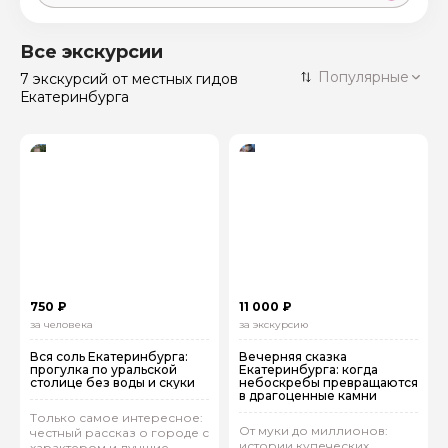
Москва
59 экскурсий
Россия
Все экскурсии
Санкт-Петербург
Популярные
7 экскурсий
от местных гидов
50 экскурсий
Россия
Екатеринбурга
Нижний Новгород
49 экскурсий
Россия
Калининград
28 экскурсий
Россия
Кисловодск
20 экскурсий
Россия
Дербент
17 экскурсий
Россия
750 ₽
11 000 ₽
за человека
за экскурсию
Вся соль Екатеринбурга:
Вечерняя сказка
прогулка по уральской
Екатеринбурга: когда
столице без воды и скуки
небоскребы превращаются
в драгоценные камни
Только самое интересное:
От муки до миллионов:
честный рассказ о городе с
истории купеческих
характером и лучшие