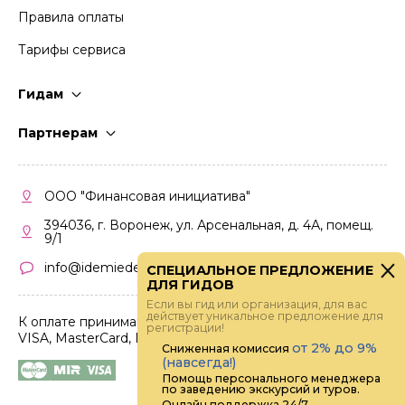
Правила оплаты
Тарифы сервиса
Гидам
Стать гидом
Партнерам
Частые вопросы
Стать партнером
Правила работы
Кабинет партнера
ООО "Финансовая инициатива"
Правила участия
394036, г. Воронеж, ул. Арсенальная, д. 4А, помещ.
9/1
info@idemiedem.ru
СПЕЦИАЛЬНОЕ ПРЕДЛОЖЕНИЕ
ДЛЯ ГИДОВ
Если вы гид или организация, для вас
действует уникальное предложение для
К оплате принимаются карты
регистрации!
VISA, MasterCard, МИР
от 2% до 9%
Сниженная комиссия
(навсегда!)
Помощь персонального менеджера
по заведению экскурсий и туров.
Онлайн поддержка 24/7.