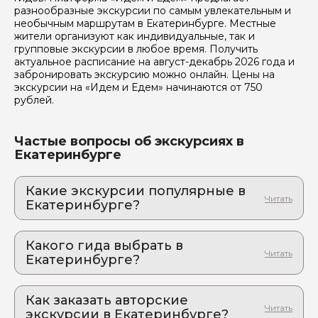
разнообразные экскурсии по самым увлекательным и
необычным маршрутам в Екатеринбурге. Местные
жители организуют как индивидуальные, так и
групповые экскурсии в любое время. Получить
актуальное расписание на август-декабрь 2026 года и
забронировать экскурсию можно онлайн. Цены на
экскурсии на «Идем и Едем» начинаются от 750
рублей.
Частые вопросы об экскурсиях в
Екатеринбурге
Какие экскурсии популярные в
Екатеринбурге?
1. Самоцветы и легенды Урала: купеческий
Реж и его окрестности
Какого гида выбрать в
Тропами Данилы Мастера: приключение в сердце
Екатеринбурге?
старинного уральского горного края
1. Никита.З 371
2. Екатеринбург: 3 часа, чтобы захотеть
вернуться снова
Как заказать авторские
2. Анатолий.К 803
Экскурсия, где дети не просят телефон, а
экскурсии в Екатеринбурге?