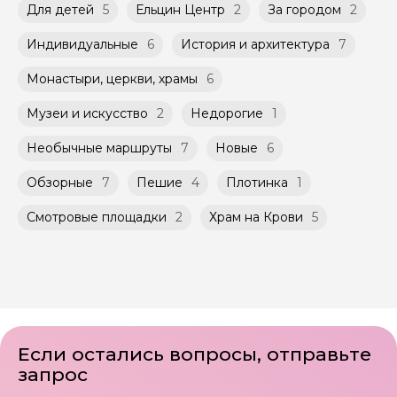
город со своим лицом
расписанию, составленному гидом.
Для детей
5
Ельцин Центр
2
За городом
2
заблаговременно до начала путешествия,
Город контрастов на стыке Европы и Азии
Помимо Вас, на групповой экскурсии могут
при наличии такой возможности,
быть незнакомые для Вас люди.
указанной на странице самого тура и
Индивидуальные
6
История и архитектура
7
заключенного между Организатором и
Мини-группы проводятся на тех же
Агрегатором дополнительного соглашения
Монастыри, церкви, храмы
6
условиях, что и групповые, но с количество
к Оферте Сервиса.
участников ограничено (группа может быть
Музеи и искусство
2
Недорогие
1
не более 10 человек)
Способы оплаты на сайте: Картой
российского банка можно оплатить любую
Необычные маршруты
7
Новые
6
экскурсию.
Обзорные
7
Пешие
4
Плотинка
1
Смотровые площадки
2
Храм на Крови
5
Если остались вопросы, отправьте
запрос