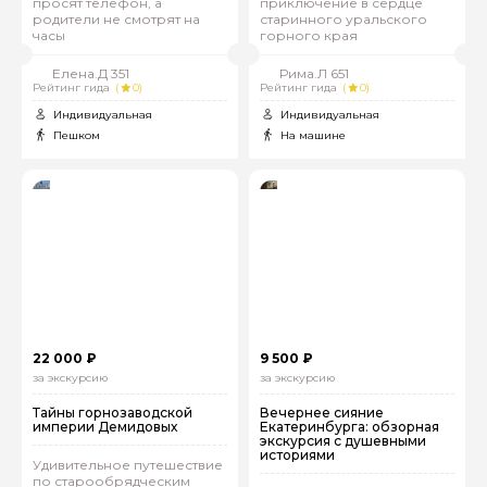
просят телефон, а
приключение в сердце
родители не смотрят на
старинного уральского
часы
горного края
Елена.Д 351
Рима.Л 651
Рейтинг гида
(
0)
Рейтинг гида
(
0)
Индивидуальная
Индивидуальная
Пешком
На машине
22 000 ₽
9 500 ₽
за экскурсию
за экскурсию
Тайны горнозаводской
Вечернее сияние
империи Демидовых
Екатеринбурга: обзорная
экскурсия с душевными
историями
Удивительное путешествие
по старообрядческим