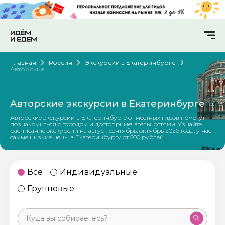
Главная
Россия
Экскурсии в Екатеринбурге
Авторские
Авторские экскурсии в Екатеринбурге
Авторские экскурсии в Екатеринбурге от местных гидов помогут
познакомиться с городом и достопримечательностями. Узнайте
расписание экскурсий на август, сентябрь, октябрь 2026 года, у нас
самые низкие цены в Екатеринбургу от 500 рублей.
Все
Индивидуальные
Групповые