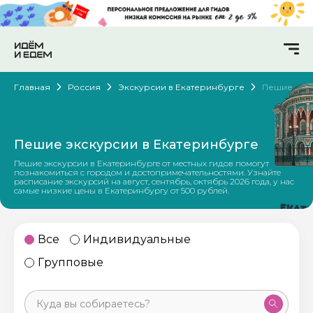
Главная
Россия
Экскурсии в Екатеринбурге
Пешие
Пешие экскурсии в Екатеринбурге
Пешие экскурсии в Екатеринбурге от местных гидов помогут
познакомиться с городом и достопримечательностями. Узнайте
расписание экскурсий на август, сентябрь, октябрь 2026 года, у нас
самые низкие цены в Екатеринбургу от 500 рублей.
Все
Индивидуальные
Групповые