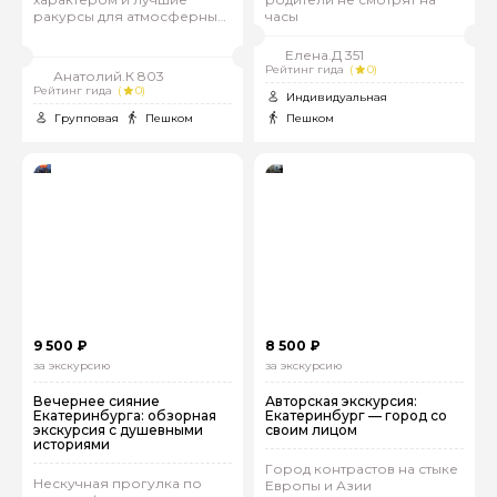
ракурсы для атмосферных
часы
фото
Елена.Д 351
Рейтинг гида
(
0)
Анатолий.К 803
Рейтинг гида
(
0)
Индивидуальная
Групповая
Пешком
Пешком
9 500 ₽
8 500 ₽
за экскурсию
за экскурсию
Вечернее сияние
Авторская экскурсия:
Екатеринбурга: обзорная
Екатеринбург — город со
экскурсия с душевными
своим лицом
историями
Город контрастов на стыке
Нескучная прогулка по
Европы и Азии