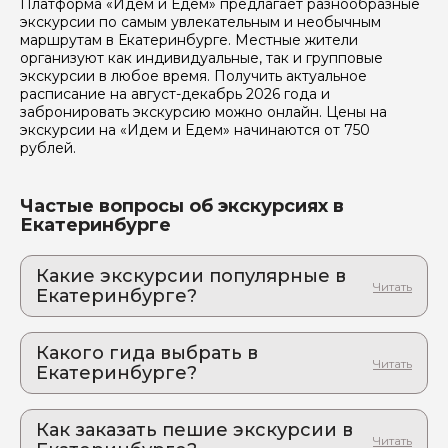
Платформа «Идем и Едем» предлагает разнообразные
экскурсии по самым увлекательным и необычным
маршрутам в Екатеринбурге. Местные жители
организуют как индивидуальные, так и групповые
экскурсии в любое время. Получить актуальное
расписание на август-декабрь 2026 года и
забронировать экскурсию можно онлайн. Цены на
экскурсии на «Идем и Едем» начинаются от 750
рублей.
Частые вопросы об экскурсиях в
Екатеринбурге
Какие экскурсии популярные в
Екатеринбурге?
1. Самоцветы и легенды Урала: купеческий
Реж и его окрестности
Какого гида выбрать в
Тропами Данилы Мастера: приключение в сердце
Екатеринбурге?
старинного уральского горного края
1. Елена.Д 351
2. Авторская экскурсия: Екатеринбург —
город со своим лицом
Как заказать пешие экскурсии в
2. Ирина.Н 414
Город контрастов на стыке Европы и Азии