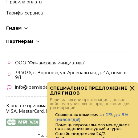
Правила оплаты
Тарифы сервиса
Гидам
Стать гидом
Партнерам
Частые вопросы
Стать партнером
Правила работы
Кабинет партнера
ООО "Финансовая инициатива"
Правила участия
394036, г. Воронеж, ул. Арсенальная, д. 4А, помещ.
9/1
info@idemiedem.ru
СПЕЦИАЛЬНОЕ ПРЕДЛОЖЕНИЕ
ДЛЯ ГИДОВ
Если вы гид или организация, для вас
действует уникальное предложение для
К оплате принимаются карты
регистрации!
VISA, MasterCard, МИР
от 2% до 9%
Сниженная комиссия
(навсегда!)
Помощь персонального менеджера
по заведению экскурсий и туров.
Онлайн поддержка 24/7.
Политика конфиденциальности