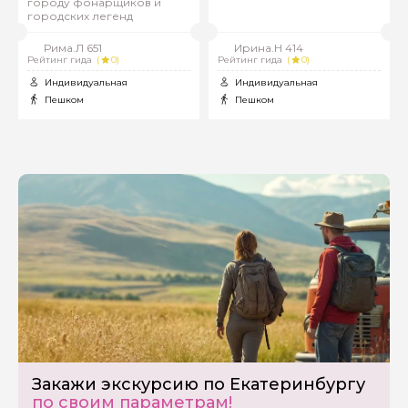
городу фонарщиков и
городских легенд
Рима.Л 651
Ирина.Н 414
Рейтинг гида
(
0)
Рейтинг гида
(
0)
Индивидуальная
Индивидуальная
Пешком
Пешком
Задайте свой вопрос гиду
Как вас зовут
Ваша электронная почта
Закажи экскурсию по Екатеринбургу
Ваш номер телефона
по своим параметрам!