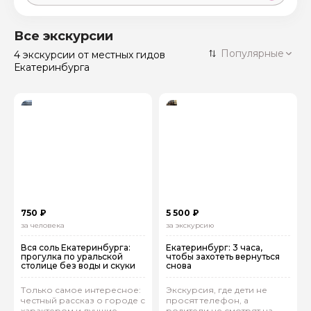
Москва
59 экскурсий
Россия
Все экскурсии
Санкт-Петербург
Популярные
4 экскурсии
от местных гидов
50 экскурсий
Россия
Екатеринбурга
Нижний Новгород
49 экскурсий
Россия
Калининград
28 экскурсий
Россия
Кисловодск
20 экскурсий
Россия
Дербент
17 экскурсий
Россия
750 ₽
5 500 ₽
за человека
за экскурсию
Вся соль Екатеринбурга:
Екатеринбург: 3 часа,
прогулка по уральской
чтобы захотеть вернуться
столице без воды и скуки
снова
Только самое интересное:
Экскурсия, где дети не
честный рассказ о городе с
просят телефон, а
характером и лучшие
родители не смотрят на