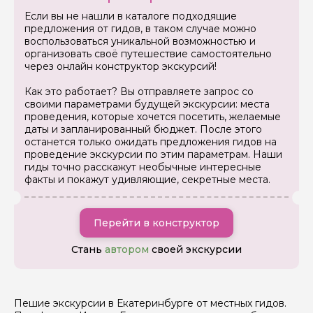
Если вы не нашли в каталоге подходящие
предложения от гидов, в таком случае можно
воспользоваться уникальной возможностью и
Вопросы и комментарии
организовать своё путешествие самостоятельно
Если у вас есть интересующие вопросы, можете их
через онлайн конструктор экскурсий!
задать
Как это работает? Вы отправляете запрос со
своими параметрами будущей экскурсии: места
проведения, которые хочется посетить, желаемые
даты и запланированный бюджет. После этого
останется только ожидать предложения гидов на
проведение экскурсии по этим параметрам. Наши
Я даю своё согласие на обработку персональных
гиды точно расскажут необычные интересные
данных
факты и покажут удивляющие, секретные места.
Отправить
Перейти в конструктор
Стань
автором
своей экскурсии
Пешие экскурсии в Екатеринбурге от местных гидов.