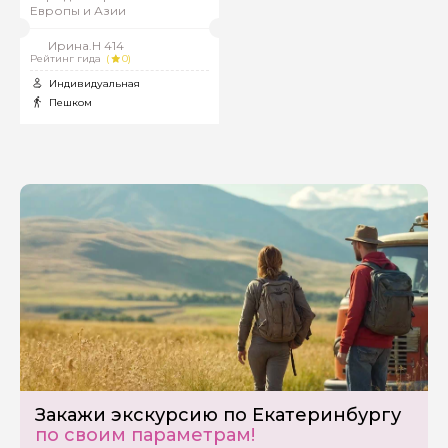
Европы и Азии
Ирина.Н 414
Рейтинг гида
(
0)
Вопросы и комментарии
Индивидуальная
Если у вас есть интересующие вопросы, можете их
задать
Пешком
Я даю своё согласие на обработку персональных
данных
Отправить
Закажи экскурсию по Екатеринбургу
по своим параметрам!