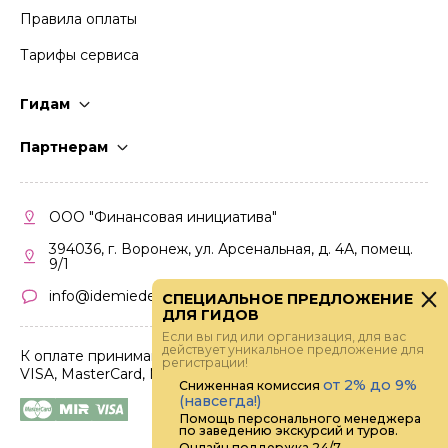
Правила оплаты
Тарифы сервиса
Гидам
Стать гидом
Партнерам
Частые вопросы
Стать партнером
Правила работы
Кабинет партнера
ООО "Финансовая инициатива"
Правила участия
394036, г. Воронеж, ул. Арсенальная, д. 4А, помещ.
9/1
info@idemiedem.ru
СПЕЦИАЛЬНОЕ ПРЕДЛОЖЕНИЕ
ДЛЯ ГИДОВ
Если вы гид или организация, для вас
действует уникальное предложение для
К оплате принимаются карты
регистрации!
VISA, MasterCard, МИР
от 2% до 9%
Сниженная комиссия
(навсегда!)
Помощь персонального менеджера
по заведению экскурсий и туров.
Онлайн поддержка 24/7.