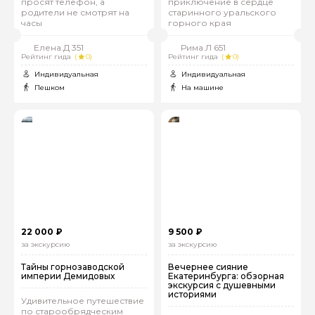
просят телефон, а
приключение в сердце
родители не смотрят на
старинного уральского
часы
горного края
Елена.Д 351
Рима.Л 651
Рейтинг гида
(
0)
Рейтинг гида
(
0)
Индивидуальная
Индивидуальная
Пешком
На машине
22 000 ₽
9 500 ₽
за экскурсию
за экскурсию
Тайны горнозаводской
Вечернее сияние
империи Демидовых
Екатеринбурга: обзорная
экскурсия с душевными
историями
Удивительное путешествие
по старообрядческим