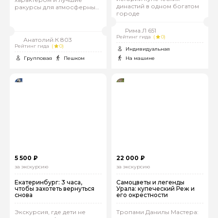
династий в одном богатом
ракурсы для атмосферных
городе
фото
Рима.Л 651
Рейтинг гида
(
0)
Анатолий.К 803
Рейтинг гида
(
0)
Индивидуальная
Групповая
Пешком
На машине
5 500 ₽
22 000 ₽
за экскурсию
за экскурсию
Екатеринбург: 3 часа,
Самоцветы и легенды
чтобы захотеть вернуться
Урала: купеческий Реж и
снова
его окрестности
Экскурсия, где дети не
Тропами Данилы Мастера: