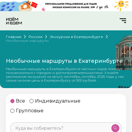
Главная
Россия
Экскурсии в Екатеринбурге
Необычные маршруты
Необычные маршруты в Екатеринбурге
Необычные маршруты в Екатеринбурге от местных гидов помогут
познакомиться с городом и достопримечательностями. Узнайте
расписание экскурсий на август, сентябрь, октябрь 2026 года, у нас
самые низкие цены в Екатеринбургу от 500 рублей.
Все
Индивидуальные
Групповые