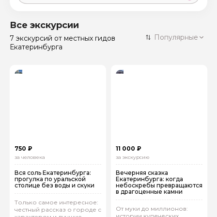
Москва
59 экскурсий
Россия
Все экскурсии
Санкт-Петербург
Популярные
7 экскурсий
от местных гидов
50 экскурсий
Россия
Екатеринбурга
Нижний Новгород
49 экскурсий
Россия
Калининград
28 экскурсий
Россия
Кисловодск
20 экскурсий
Россия
Дербент
17 экскурсий
Россия
750 ₽
11 000 ₽
за человека
за экскурсию
Вся соль Екатеринбурга:
Вечерняя сказка
прогулка по уральской
Екатеринбурга: когда
столице без воды и скуки
небоскребы превращаются
в драгоценные камни
Только самое интересное:
От муки до миллионов:
честный рассказ о городе с
истории купеческих
характером и лучшие