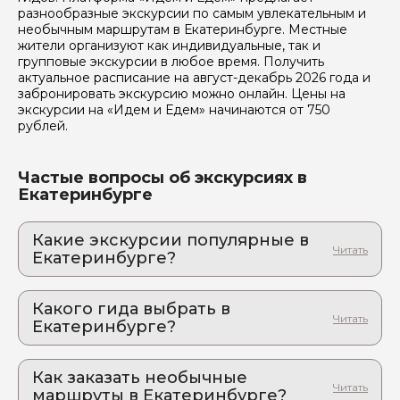
разнообразные экскурсии по самым увлекательным и
необычным маршрутам в Екатеринбурге. Местные
жители организуют как индивидуальные, так и
групповые экскурсии в любое время. Получить
актуальное расписание на август-декабрь 2026 года и
забронировать экскурсию можно онлайн. Цены на
экскурсии на «Идем и Едем» начинаются от 750
рублей.
Частые вопросы об экскурсиях в
Екатеринбурге
Какие экскурсии популярные в
Екатеринбурге?
1. Вся соль Екатеринбурга: прогулка по
уральской столице без воды и скуки
Какого гида выбрать в
Только самое интересное: честный рассказ о
Екатеринбурге?
городе с характером и лучшие ракурсы для
атмосферных фото
1. Никита.З 371
2. Вечерняя сказка Екатеринбурга: когда
Как заказать необычные
2. Рима.Л 651
небоскребы превращаются в драгоценные
маршруты в Екатеринбурге?