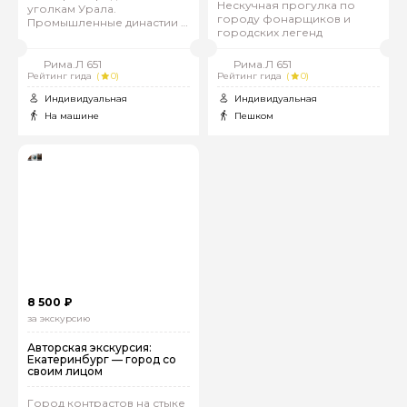
Нескучная прогулка по
уголкам Урала.
городу фонарщиков и
Промышленные династии и
городских легенд
золотые прииски
Рима.Л 651
Рима.Л 651
Рейтинг гида
(
0)
Рейтинг гида
(
0)
Индивидуальная
Индивидуальная
На машине
Пешком
Задайте свой вопрос гиду
Как вас зовут
8 500 ₽
за экскурсию
Ваша электронная почта
Авторская экскурсия:
Екатеринбург — город со
своим лицом
Ваш номер телефона
Город контрастов на стыке