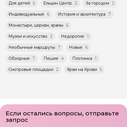
город со своим лицом
расписанию, составленному гидом.
Для детей
5
Ельцин Центр
2
За городом
2
заблаговременно до начала путешествия,
Город контрастов на стыке Европы и Азии
Помимо Вас, на групповой экскурсии могут
при наличии такой возможности,
быть незнакомые для Вас люди.
указанной на странице самого тура и
Индивидуальные
6
История и архитектура
7
заключенного между Организатором и
Мини-группы проводятся на тех же
Агрегатором дополнительного соглашения
Монастыри, церкви, храмы
6
условиях, что и групповые, но с количество
к Оферте Сервиса.
участников ограничено (группа может быть
Музеи и искусство
2
Недорогие
1
не более 10 человек)
Способы оплаты на сайте: Картой
российского банка можно оплатить любую
Необычные маршруты
7
Новые
6
экскурсию.
Обзорные
7
Пешие
4
Плотинка
1
Смотровые площадки
2
Храм на Крови
5
Если остались вопросы, отправьте
запрос