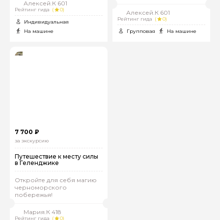
Алексей.К 601
Рейтинг гида
(
0)
Алексей.К 601
Рейтинг гида
(
0)
Индивидуальная
На машине
Групповая
На машине
7 700 ₽
за экскурсию
Путешествие к месту силы
в Геленджике
Откройте для себя магию
черноморского
побережья!
Мария.К 418
Рейтинг гида
(
0)