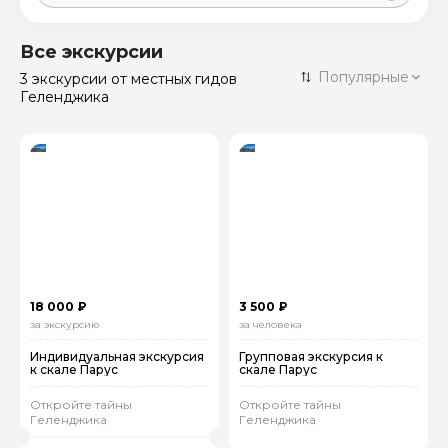
Москва
59 экскурсий
Россия
Все экскурсии
Санкт-Петербург
Популярные
3 экскурсии
от местных гидов
50 экскурсий
Россия
Геленджика
Нижний Новгород
49 экскурсий
Россия
Калининград
28 экскурсий
Россия
Кисловодск
20 экскурсий
Россия
Дербент
17 экскурсий
Россия
18 000 ₽
3 500 ₽
за экскурсию
за человека
Индивидуальная экскурсия
Групповая экскурсия к
к скале Парус
скале Парус
Откройте тайны
Откройте тайны
Геленджика
Геленджика