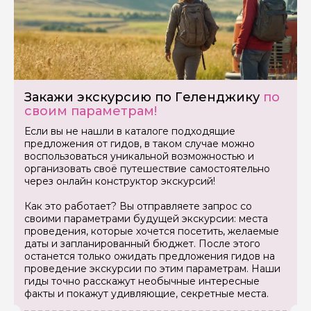
Ваш номер телефона
Вопросы и комментарии
Если у вас есть интересующие вопросы, можете их
задать
Закажи экскурсию по Геленджику
по
своим параметрам!
Если вы не нашли в каталоге подходящие
предложения от гидов, в таком случае можно
воспользоваться уникальной возможностью и
организовать своё путешествие самостоятельно
через онлайн конструктор экскурсий!
Я даю своё согласие на обработку персональных
данных
Как это работает? Вы отправляете запрос со
своими параметрами будущей экскурсии: места
Отправить
проведения, которые хочется посетить, желаемые
даты и запланированный бюджет. После этого
останется только ожидать предложения гидов на
проведение экскурсии по этим параметрам. Наши
гиды точно расскажут необычные интересные
факты и покажут удивляющие, секретные места.