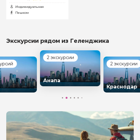
Индивидуальная
Пешком
Экскурсии рядом из Геленджика
2 экскурсии
курсий
2 экскурсии
Анапа
Краснодар
Задайте свой вопрос гиду
Как вас зовут
Ваша электронная почта