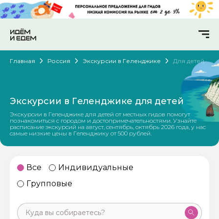
Главная
Россия
Экскурсии в Геленджике
Для детей
Экскурсии в Геленджике для детей
Экскурсии в Геленджике для детей от местных гидов помогут
познакомиться с городом и достопримечательностями. Узнайте
расписание экскурсий на август, сентябрь, октябрь 2026 года, у нас
самые низкие цены в Геленджику от 500 рублей.
Все
Индивидуальные
Групповые