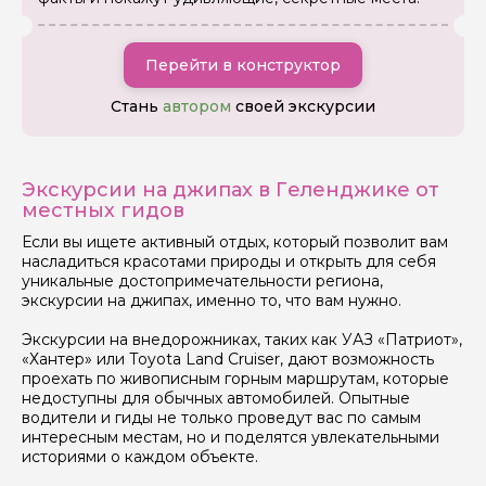
Ваша электронная почта
Перейти в конструктор
Ваш номер телефона
Стань
автором
своей экскурсии
Вопросы и комментарии
Если у вас есть интересующие вопросы, можете их
Экскурсии на джипах в Геленджике от
задать
местных гидов
Если вы ищете активный отдых, который позволит вам
насладиться красотами природы и открыть для себя
уникальные достопримечательности региона,
экскурсии на джипах, именно то, что вам нужно.
Экскурсии на внедорожниках, таких как УАЗ «Патриот»,
Я даю своё согласие на обработку персональных
«Хантер» или Toyota Land Cruiser, дают возможность
данных
проехать по живописным горным маршрутам, которые
недоступны для обычных автомобилей. Опытные
Отправить
водители и гиды не только проведут вас по самым
интересным местам, но и поделятся увлекательными
историями о каждом объекте.