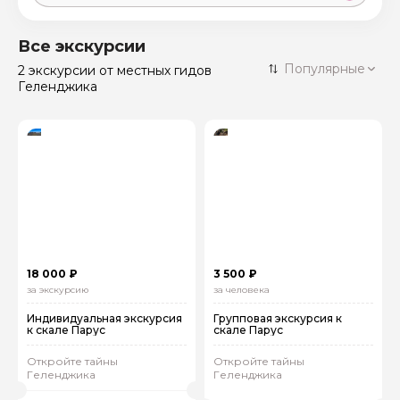
Москва
59 экскурсий
Россия
Все экскурсии
Санкт-Петербург
Популярные
2 экскурсии
от местных гидов
50 экскурсий
Россия
Геленджика
Нижний Новгород
49 экскурсий
Россия
Калининград
28 экскурсий
Россия
Кисловодск
20 экскурсий
Россия
Дербент
17 экскурсий
Россия
18 000 ₽
3 500 ₽
за экскурсию
за человека
Индивидуальная экскурсия
Групповая экскурсия к
к скале Парус
скале Парус
Откройте тайны
Откройте тайны
Геленджика
Геленджика