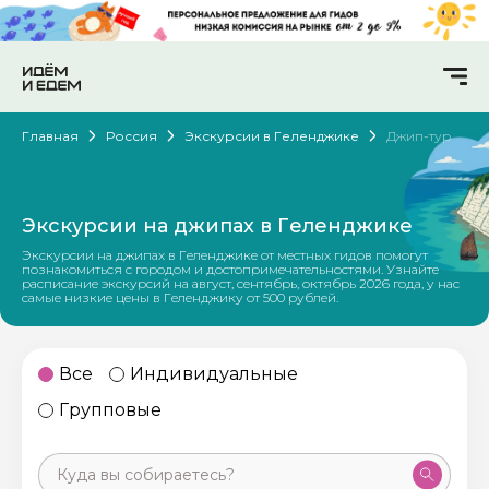
Главная
Россия
Экскурсии в Геленджике
Джип-тур
Экскурсии на джипах в Геленджике
Экскурсии на джипах в Геленджике от местных гидов помогут
познакомиться с городом и достопримечательностями. Узнайте
расписание экскурсий на август, сентябрь, октябрь 2026 года, у нас
самые низкие цены в Геленджику от 500 рублей.
Все
Индивидуальные
Групповые