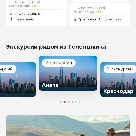
Алексей.К 601
Рейтинг гида
(
0)
Алексей.К 601
Рейтинг гида
(
0)
Индивидуальная
На машине
Групповая
На машине
Экскурсии рядом из Геленджика
2 экскурсии
курсий
2 экскурсии
Анапа
Краснодар