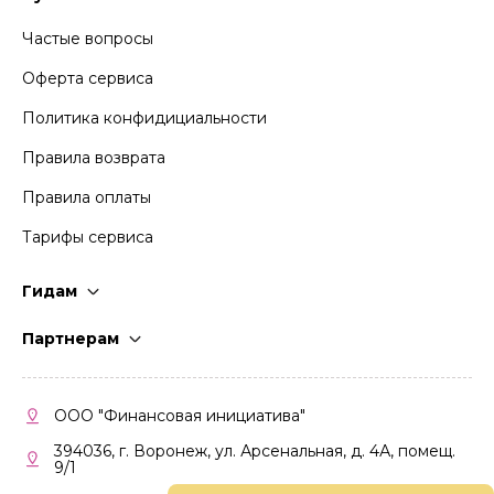
Частые вопросы
Оферта сервиса
Политика конфидициальности
Правила возврата
Правила оплаты
Тарифы сервиса
Гидам
Стать гидом
Партнерам
Частые вопросы
Стать партнером
Правила работы
Кабинет партнера
ООО "Финансовая инициатива"
Правила участия
394036, г. Воронеж, ул. Арсенальная, д. 4А, помещ.
9/1