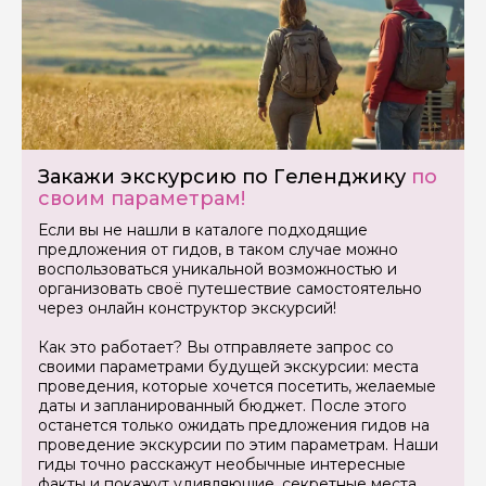
Закажи экскурсию по Геленджику
по
своим параметрам!
Если вы не нашли в каталоге подходящие
предложения от гидов, в таком случае можно
воспользоваться уникальной возможностью и
организовать своё путешествие самостоятельно
через онлайн конструктор экскурсий!
Как это работает? Вы отправляете запрос со
своими параметрами будущей экскурсии: места
Задайте свой вопрос гиду
проведения, которые хочется посетить, желаемые
даты и запланированный бюджет. После этого
Как вас зовут
останется только ожидать предложения гидов на
проведение экскурсии по этим параметрам. Наши
гиды точно расскажут необычные интересные
факты и покажут удивляющие, секретные места.