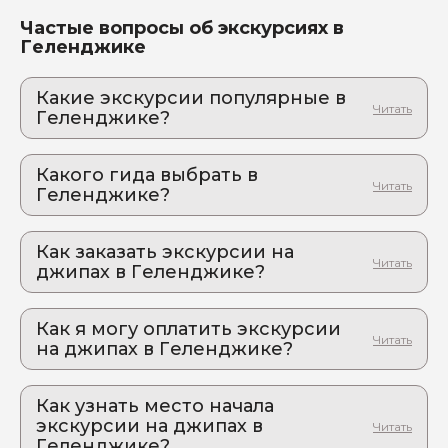
Частые вопросы об экскурсиях в
Геленджике
Какие экскурсии популярные в
Геленджике?
1. Индивидуальная экскурсия к скале
Парус
Какого гида выбрать в
Откройте тайны Геленджика
Геленджике?
2. Путешествие к месту силы в Геленджике
1. Алексей.К 601
Откройте для себя магию черноморского
побережья!
Как заказать экскурсии на
2. Мария.К 418
джипах в Геленджике?
3. Групповая экскурсия к скале Парус
Откройте тайны Геленджика
Как оформить экскурсию на сайте «Идем и
Едем»:
Как я могу оплатить экскурсии
на джипах в Геленджике?
выберите экскурсию, на которую вы хотите
пойти или поехать
Оплата экскурсии происходит в два этапа:
задайте гиду вопросы через чат на сайте
Как узнать место начала
Предоплата на сайте. Вы вносите
экскурсии на джипах в
в форме бронирования укажите дату и время
предоплату от 9% до 19% от стоимости
Геленджике?