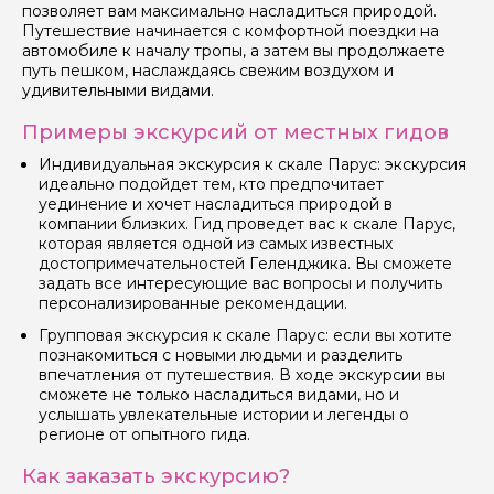
позволяет вам максимально насладиться природой.
Путешествие начинается с комфортной поездки на
автомобиле к началу тропы, а затем вы продолжаете
Я даю своё согласие на обработку персональных
путь пешком, наслаждаясь свежим воздухом и
данных
удивительными видами.
Отправить
Примеры экскурсий от местных гидов
Индивидуальная экскурсия к скале Парус: экскурсия
идеально подойдет тем, кто предпочитает
уединение и хочет насладиться природой в
компании близких. Гид проведет вас к скале Парус,
которая является одной из самых известных
достопримечательностей Геленджика. Вы сможете
задать все интересующие вас вопросы и получить
персонализированные рекомендации.
Групповая экскурсия к скале Парус: если вы хотите
познакомиться с новыми людьми и разделить
впечатления от путешествия. В ходе экскурсии вы
сможете не только насладиться видами, но и
услышать увлекательные истории и легенды о
регионе от опытного гида.
Как заказать экскурсию?