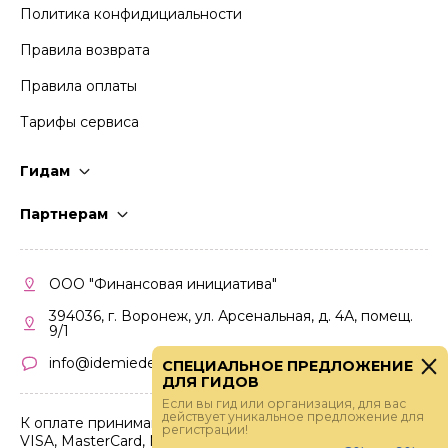
Политика конфидициальности
Правила возврата
Правила оплаты
Тарифы сервиса
Гидам
Стать гидом
Партнерам
Частые вопросы
Стать партнером
Правила работы
Кабинет партнера
ООО "Финансовая инициатива"
Правила участия
394036, г. Воронеж, ул. Арсенальная, д. 4А, помещ.
9/1
info@idemiedem.ru
СПЕЦИАЛЬНОЕ ПРЕДЛОЖЕНИЕ
ДЛЯ ГИДОВ
Если вы гид или организация, для вас
действует уникальное предложение для
К оплате принимаются карты
регистрации!
VISA, MasterCard, МИР