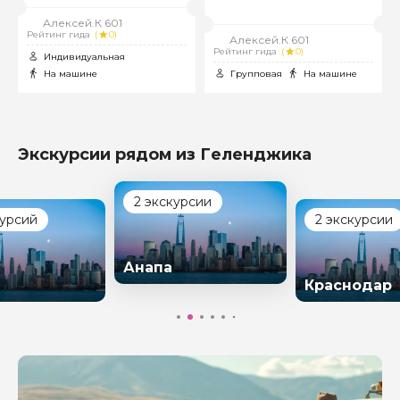
Алексей.К 601
Рейтинг гида
(
0)
Алексей.К 601
Рейтинг гида
(
0)
Индивидуальная
На машине
Групповая
На машине
Экскурсии рядом из Геленджика
2 экскурсии
курсий
2 экскурсии
Анапа
Краснодар