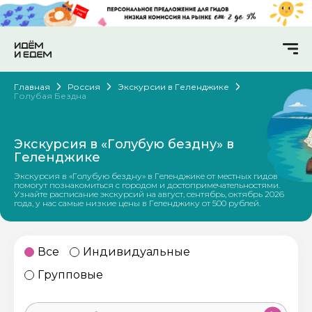
Главная
Россия
Экскурсии в Геленджике
Голубая Бездна
Экскурсия в «Голубую бездну» в
Геленджике
Экскурсия в «Голубую бездну» в Геленджике от местных гидов
помогут познакомиться с городом и достопримечательностями.
Узнайте расписание экскурсий на август, сентябрь, октябрь 2026
года, у нас самые низкие цены в Геленджику от 500 рублей.
Все
Индивидуальные
Групповые