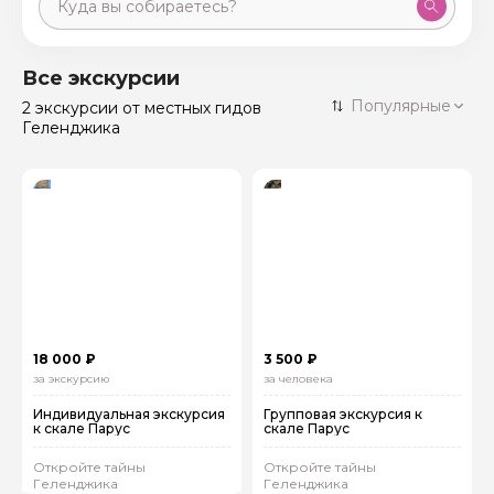
Москва
59 экскурсий
Россия
Все экскурсии
Санкт-Петербург
Популярные
2 экскурсии
от местных гидов
50 экскурсий
Россия
Геленджика
Нижний Новгород
49 экскурсий
Россия
Калининград
28 экскурсий
Россия
Кисловодск
20 экскурсий
Россия
Дербент
17 экскурсий
Россия
18 000 ₽
3 500 ₽
за экскурсию
за человека
Индивидуальная экскурсия
Групповая экскурсия к
к скале Парус
скале Парус
Откройте тайны
Откройте тайны
Геленджика
Геленджика