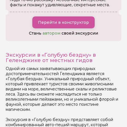
факты и покажут удивляющие, секретные места.
Задайте свой вопрос гиду
Перейти в конструктор
Стань
автором
своей экскурсии
Как вас зовут
Ваша электронная почта
Экскурсии в «Голубую бездну» в
Геленджике от местных гидов
Одной из самых захватывающих природных
Ваш номер телефона
достопримечательностей Геленджика является
«Голубая бездна». Уникальный природный объект,
который привлекает туристов своими живописными
видами на море, величественные скалы и реликтовые
Вопросы и комментарии
леса. Здесь вы сможете насладиться не только
Если у вас есть интересующие вопросы, можете их
великолепными пейзажами, но и уникальной флорой и
задать
фауной, которые делают это место поистине
магическим.
Экскурсия в «Голубую бездну» представляет собой
комбинированный авто-пеший маршрут, который