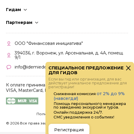
Гидам
Стать гидом
Партнерам
Частые вопросы
Стать партнером
Правила работы
Кабинет партнера
ООО "Финансовая инициатива"
Правила участия
394036, г. Воронеж, ул. Арсенальная, д. 4А, помещ.
9/1
info@idemiedem.ru
СПЕЦИАЛЬНОЕ ПРЕДЛОЖЕНИЕ
ДЛЯ ГИДОВ
Если вы гид или организация, для вас
действует уникальное предложение для
К оплате принимаются карты
регистрации!
VISA, MasterCard, МИР
от 2% до 9%
Сниженная комиссия
(навсегда!)
Помощь персонального менеджера
по заведению экскурсий и туров.
Онлайн поддержка 24/7.
Политика конфиденциальности
СМС уведомления о событиях!
©
2026 Все права защищены.
Digital
Регистрация