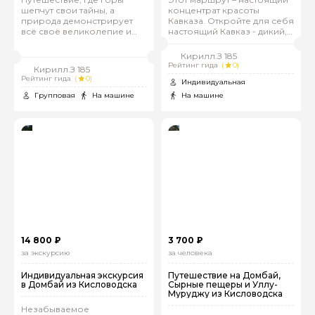
шепчут свои тайны, а
концентрат красоты
природа демонстрирует
Кавказа. Откройте для себя
всё своё великолепие и
настоящий Кавказ - дикий,
мощь!
прекрасный и
незабываемый!
Кирилл.З 185
Рейтинг гида
(
0)
Кирилл.З 185
Рейтинг гида
(
0)
Индивидуальная
Групповая
На машине
На машине
14 800 ₽
3 700 ₽
за экскурсию
за человека
Индивидуальная экскурсия
Путешествие на Домбай,
в Домбай из Кисловодска
Сырные пещеры и Уллу-
Муруджу из Кисловодска
Незабываемое