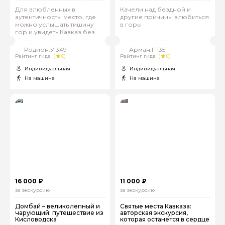
Для влюбленных в
Качели над бездной и
аутентичность: место, где
другие причины влюбиться
можно услышать тишину
в горы
гор и увидеть Кавказ без
глянца
Родион.У 349
Арман.Г 135
Рейтинг гида
(
0)
Рейтинг гида
(
0)
Индивидуальная
Индивидуальная
На машине
На машине
16 000 ₽
11 000 ₽
за экскурсию
за экскурсию
Домбай – великолепный и
Святые места Кавказа:
чарующий: путешествие из
авторская экскурсия,
Кисловодска
которая останется в сердце