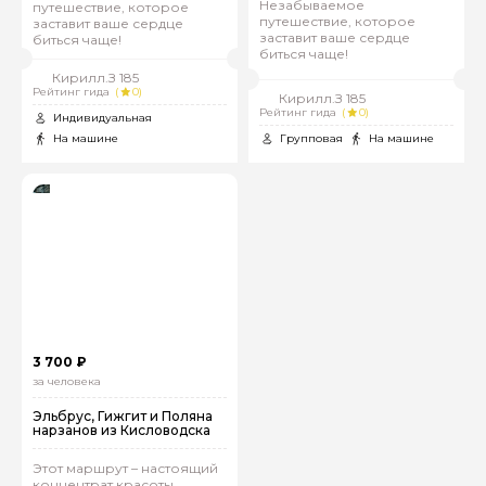
Незабываемое
путешествие, которое
путешествие, которое
заставит ваше сердце
заставит ваше сердце
биться чаще!
биться чаще!
Кирилл.З 185
Рейтинг гида
(
0)
Кирилл.З 185
Рейтинг гида
(
0)
Индивидуальная
На машине
Групповая
На машине
Задайте свой вопрос гиду
Как вас зовут
Ваша электронная почта
3 700 ₽
за человека
Эльбрус, Гижгит и Поляна
нарзанов из Кисловодска
Ваш номер телефона
Этот маршрут – настоящий
концентрат красоты