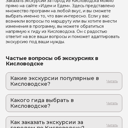
Заказать экскурсии за город из Кисловодска можно
прямо на сайте «Идем и Едем». Здесь представлено
множество программ на любой вкус, и вы сможете
выбрать именно то, что вам интересно. Если у вас
возникли вопросы по маршруту или вы хотите внести
изменения в программу, вы можете обратиться
напрямую к гиду из Кисловодска. Он с радостью
ответит на все ваши вопросы и поможет адаптировать
экскурсию под ваши нужды.
Частые вопросы об экскурсиях в
Кисловодске
Какие экскурсии популярные в
Кисловодске?
1. Фотопутешествие в Долину Нарзанов: к
забытому замку над живой водой
Какого гида выбрать в
Путешествие в рай для эстетов: почувствуйте
Кисловодске?
шепот целебных источников и соберите пазл
невероятных эмоций
1. Анастасия.Б 1051
2. Кисловодск - не тот, за кого себя выдает!
Как заказать экскурсии за
2. Оганисян.Д 995
Горы вместо моря, куртка вместо купальника:
городом по Кисловодску?