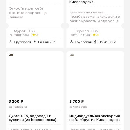
Кисловодска
Откройте для себя
Кавказская сказка:
скрытые сокровища
незабываемая экскурсия в
Кавказа
оазис красоты и здоровья
Мурат.Т 633
Кирилл.З 185
Рейтинг гида
(
0)
Рейтинг гида
(
0)
Групповая
На машине
Групповая
На машине
3 200 ₽
3 700 ₽
за человека
за человека
Джилы-Су, водопады и
Индивидуальная экскурсия
суслики (из Кисловодска)
на Эльбрус из Кисловодска
Путешествие, где горы
Этот маршрут – настоящий