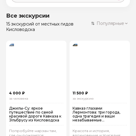
Москва
59 экскурсий
Россия
Все экскурсии
Санкт-Петербург
Популярные
15 экскурсий
от местных гидов
50 экскурсий
Россия
Кисловодска
Нижний Новгород
49 экскурсий
Россия
Калининград
28 экскурсий
Россия
Кисловодск
20 экскурсий
Россия
Дербент
17 экскурсий
Россия
4 000 ₽
11 500 ₽
за человека
за экскурсию
Джилы-Су: яркое
Кавказ глазами
путешествие по самой
Лермонтова: три города,
красивой дороге Кавказа к
одна трагедия и ваши
Эльбрусу из Кисловодска
незабываемые
впечатления. Выезд из
Кисловодска
Попробуйте нарзан там,
Красота и история,
где он рождается:
вдохновение и трагедия: