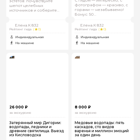
С гидом — интересно, с
эстетов: почувствуйте
фотографом — красиво, с
шепот целебных
горами — незабываемо!
источников и соберите
Бонус: 50
пазл невероятных эмоций
профессиональных фото
Елена.К 832
Елена.К 832
Рейтинг гида
(
0)
Рейтинг гида
(
0)
Индивидуальная
Индивидуальная
На машине
На машине
26 000 ₽
8 000 ₽
за экскурсию
за экскурсию
Затерянный мир Дигории:
Медовые водопады: пять
водопады, ледники и
каскадов, сто видов
древние святилища. Выезд
варенья и миллион эмоций
из Кисловодска
за один день