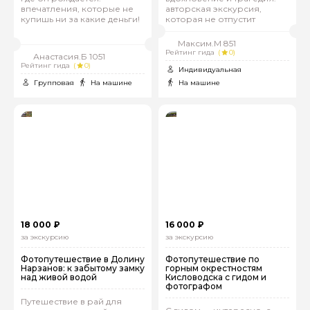
впечатления, которые не
авторская экскурсия,
купишь ни за какие деньги!
которая не отпустит
Максим.М 851
Рейтинг гида
(
0)
Анастасия.Б 1051
Рейтинг гида
(
0)
Индивидуальная
Групповая
На машине
На машине
18 000 ₽
16 000 ₽
за экскурсию
за экскурсию
Фотопутешествие в Долину
Фотопутешествие по
Нарзанов: к забытому замку
горным окрестностям
над живой водой
Кисловодска с гидом и
фотографом
Путешествие в рай для