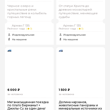
Черное озеро и
От статуи Христа до
кристальные реки:
древних монастырей:
путешествие в колыбель
путешествие, меняющее
горных легенд
судьбы
Арман.Г 135
Арман.Г 135
Рейтинг гида
(
0)
Рейтинг гида
(
0)
Индивидуальная
Индивидуальная
На машине
На машине
6 000 ₽
1 500 ₽
за человека
за человека
Меганасыщенная поездка
Долина нарзанов,
по плато Бермамыт +
живописные панорамы и
Джилы-Су за один день!
минеральные источники из