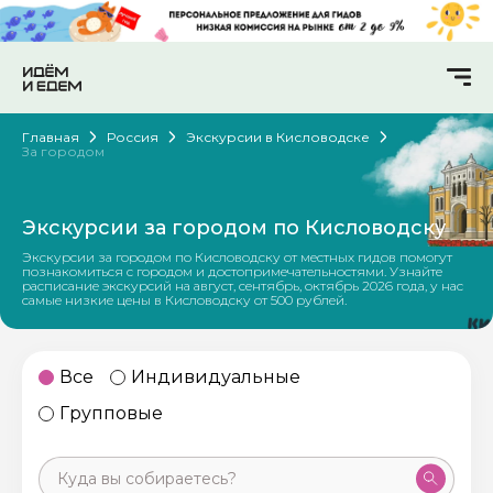
Главная
Россия
Экскурсии в Кисловодске
За городом
Экскурсии за городом по Кисловодску
Экскурсии за городом по Кисловодску от местных гидов помогут
познакомиться с городом и достопримечательностями. Узнайте
расписание экскурсий на август, сентябрь, октябрь 2026 года, у нас
самые низкие цены в Кисловодску от 500 рублей.
Все
Индивидуальные
Групповые