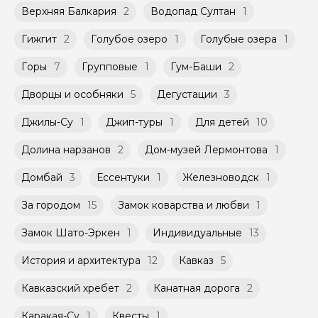
Кисловодска
расписанию, составленному гидом.
Верхняя Балкария
2
Водопад Султан
1
заблаговременно до начала путешествия,
Незабываемое путешествие, которое заставит
Помимо Вас, на групповой экскурсии могут
при наличии такой возможности,
ваше сердце биться чаще!
быть незнакомые для Вас люди.
указанной на странице самого тура и
Гижгит
2
Голубое озеро
1
Голубые озера
1
заключенного между Организатором и
Мини-группы проводятся на тех же
Агрегатором дополнительного соглашения
Горы
7
Групповые
1
Гум-Баши
2
условиях, что и групповые, но с количество
к Оферте Сервиса.
участников ограничено (группа может быть
Дворцы и особняки
5
Дегустации
3
не более 10 человек)
Способы оплаты на сайте: Картой
российского банка можно оплатить любую
Джилы-Су
1
Джип-туры
1
Для детей
10
экскурсию.
Долина нарзанов
2
Дом-музей Лермонтова
1
Домбай
3
Ессентуки
1
Железноводск
1
За городом
15
Замок коварства и любви
1
Замок Шато-Эркен
1
Индивидуальные
13
История и архитектура
12
Кавказ
5
Кавказский хребет
2
Канатная дорога
2
Каракая-Су
1
Квесты
1