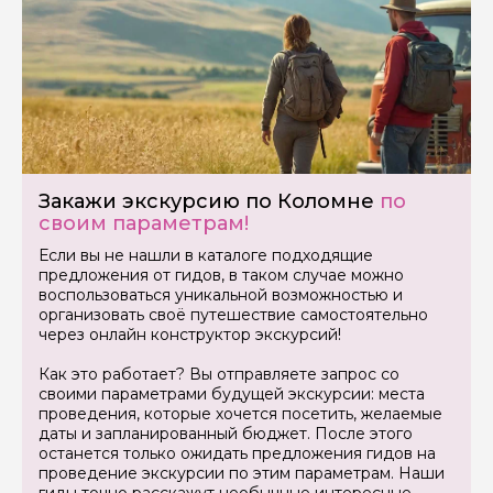
Как вас зовут
Ваша электронная почта
Ваш номер телефона
Закажи экскурсию по Коломне
по
своим параметрам!
Вопросы и комментарии
Если вы не нашли в каталоге подходящие
Если у вас есть интересующие вопросы, можете их
задать
предложения от гидов, в таком случае можно
воспользоваться уникальной возможностью и
организовать своё путешествие самостоятельно
через онлайн конструктор экскурсий!
Как это работает? Вы отправляете запрос со
своими параметрами будущей экскурсии: места
проведения, которые хочется посетить, желаемые
Я даю своё согласие на обработку персональных
даты и запланированный бюджет. После этого
данных
останется только ожидать предложения гидов на
проведение экскурсии по этим параметрам. Наши