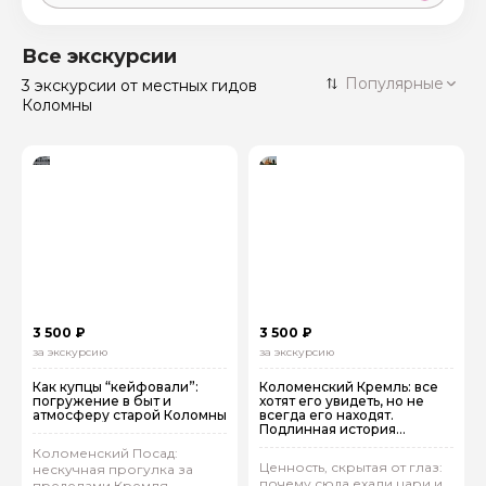
Москва
59 экскурсий
Россия
Все экскурсии
Санкт-Петербург
Популярные
3 экскурсии
от местных гидов
50 экскурсий
Россия
Коломны
Нижний Новгород
49 экскурсий
Россия
Калининград
28 экскурсий
Россия
Кисловодск
20 экскурсий
Россия
Дербент
17 экскурсий
Россия
3 500 ₽
3 500 ₽
за экскурсию
за экскурсию
Как купцы “кейфовали”:
Коломенский Кремль: все
погружение в быт и
хотят его увидеть, но не
атмосферу старой Коломны
всегда его находят.
Подлинная история
настоящей крепости
Коломенский Посад:
Ценность, скрытая от глаз:
нескучная прогулка за
почему сюда ехали цари и
пределами Кремля