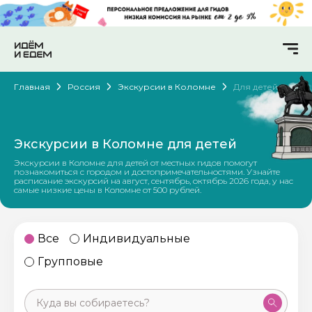
Главная
Россия
Экскурсии в Коломне
Для детей
Экскурсии в Коломне для детей
Экскурсии в Коломне для детей от местных гидов помогут
познакомиться с городом и достопримечательностями. Узнайте
расписание экскурсий на август, сентябрь, октябрь 2026 года, у нас
самые низкие цены в Коломне от 500 рублей.
Все
Индивидуальные
Групповые