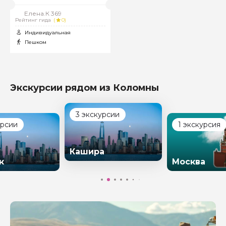
Елена.К 369
Рейтинг гида
(
0)
Индивидуальная
Пешком
Экскурсии рядом из Коломны
3 экскурсии
урсии
1 экскурсия
Кашира
к
Москва
Задайте свой вопрос гиду