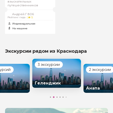
взыскательных
путешественников
Андрей.Г 806
Рейтинг гида
(
0)
Индивидуальная
На машине
Экскурсии рядом из Краснодара
3 экскурсии
курсий
2 экскурсии
Геленджик
Анапа