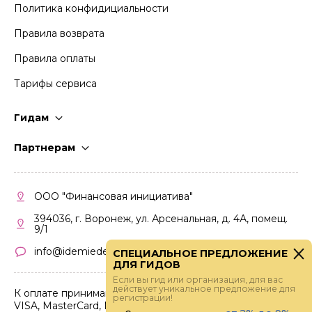
Политика конфидициальности
Правила возврата
Правила оплаты
Тарифы сервиса
Гидам
Стать гидом
Партнерам
Частые вопросы
Стать партнером
Правила работы
Кабинет партнера
ООО "Финансовая инициатива"
Правила участия
394036, г. Воронеж, ул. Арсенальная, д. 4А, помещ.
9/1
info@idemiedem.ru
СПЕЦИАЛЬНОЕ ПРЕДЛОЖЕНИЕ
ДЛЯ ГИДОВ
Если вы гид или организация, для вас
действует уникальное предложение для
К оплате принимаются карты
регистрации!
VISA, MasterCard, МИР