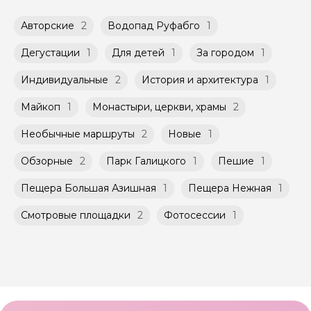
переводом с карты на карту Вы можете
доступных в календаре гида.
обсудить с гидом заранее.
Авторские
2
Водопад Руфабго
1
Оплата многодневного тура происходит
Групповые экскурсии проходят по
заблаговременно до начала путешествия,
расписанию, составленному гидом.
при наличии такой возможности,
Дегустации
1
Для детей
1
За городом
1
Помимо Вас, на групповой экскурсии могут
указанной на странице самого тура и
быть незнакомые для Вас люди.
заключенного между Организатором и
Индивидуальные
2
История и архитектура
1
Агрегатором дополнительного соглашения
Мини-группы проводятся на тех же
к Оферте Сервиса.
Майкоп
1
Монастыри, церкви, храмы
2
условиях, что и групповые, но с количество
участников ограничено (группа может быть
Способы оплаты на сайте: Картой
Необычные маршруты
2
Новые
1
не более 10 человек)
российского банка можно оплатить любую
экскурсию.
Обзорные
2
Парк Галицкого
1
Пешие
1
Пещера Большая Азишная
1
Пещера Нежная
1
Смотровые площадки
2
Фотосессии
1