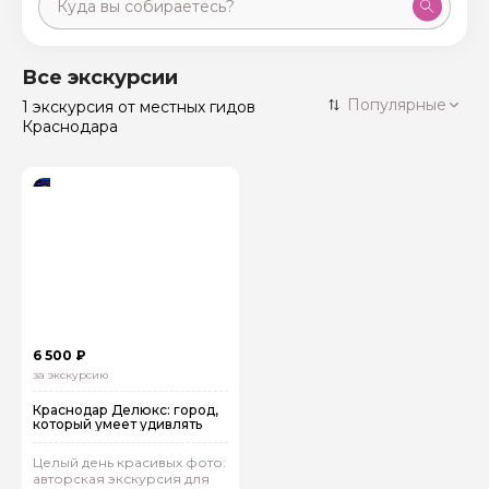
Москва
59 экскурсий
Россия
Все экскурсии
Санкт-Петербург
Популярные
1 экскурсия
от местных гидов
50 экскурсий
Россия
Краснодара
Нижний Новгород
49 экскурсий
Россия
Калининград
28 экскурсий
Россия
Кисловодск
20 экскурсий
Россия
Дербент
17 экскурсий
Россия
6 500 ₽
за экскурсию
Краснодар Делюкс: город,
который умеет удивлять
Целый день красивых фото:
авторская экскурсия для