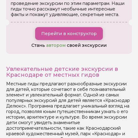
проведение экскурсии по этим параметрам. Наши
гиды точно расскажут необычные интересные
факты и покажут удивляющие, секретные места.
Задайте свой вопрос гиду
Перейти в конструктор
Как вас зовут
Стань
автором
своей экскурсии
Ваша электронная почта
Увлекательные детские экскурсии в
Краснодаре от местных гидов
Ваш номер телефона
Местные гиды предлагают разнообразные экскурсии
для детей, которые сочетают в себе познавательный
элемент и увлекательный формат. Одной из самых
Вопросы и комментарии
популярных экскурсий для детей является «Краснодар
Если у вас есть интересующие вопросы, можете их
Делюкс». Программа предлагает уникальный взгляд на
задать
город, позволяя юным путешественникам узнать о его
истории, архитектуре и культуре. Во время экскурсии
дети смогут увидеть знаменитые
достопримечательности, такие как Краснодарский
краевой художественный музей, парк «Краснодар» и