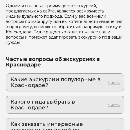
Одним из главных преимуществ экскурсий,
предлагаемых на сайте, является возможность
индивидуального подхода. Если у вас возникли
вопросы по маршруту или вы хотите внести изменения
в программу, вы можете обратиться напрямую к гиду из
Краснодара. Гид с радостью ответит на все ваши
вопросы и поможет адаптировать экскурсию под ваши
нужды.
Частые вопросы об экскурсиях в
Краснодаре
Какие экскурсии популярные в
Краснодаре?
1. Краснодар Делюкс: город, который умеет
удивлять
Какого гида выбрать в
Целый день красивых фото: авторская экскурсия
Краснодаре?
для взыскательных путешественников
1. Оксана.М 868
2. Легенды горной Адыгеи
Горы Адыгеи – место, где можно погрузиться в
Как заказать интересные
2. Андрей.Г 806
культуру Кавказа, познакомиться с местными