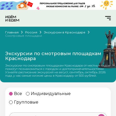
Главная
Россия
Экскурсии в Краснодаре
Смотровые площадки
Экскурсии по смотровым площадкам
Краснодара
Экскурсии по смотровым площадкам Краснодара от местных гидов
помогут познакомиться с городом и достопримечательностями.
Узнайте расписание экскурсий на август, сентябрь, октябрь 2026
года, у нас самые низкие цены в Краснодару от 500 рублей.
Все
Индивидуальные
Групповые