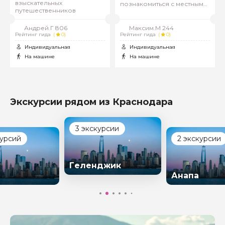
взыскательных
познакомиться с местными
путешественников
традициями
Андрей.Г 806
Максим.М 244
Рейтинг гида
(
0)
Рейтинг гида
(
0)
Индивидуальная
Индивидуальная
На машине
На машине
Экскурсии рядом из Краснодара
3 экскурсии
курсий
2 экскурсии
Геленджик
Анапа