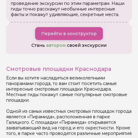
проведение экскурсии по этим параметрам. Наши
гиды точно расскажут необычные интересные
факты и покажут удивляющие, секретные места.
Перейти в конструктор
Задайте свой вопрос гиду
Стань
автором
своей экскурсии
Как вас зовут
Смотровые площадки Краснодара
Ваша электронная почта
Если вы хотите насладиться великолепными
панорамами города, то вам стоит посетить самые
интересные смотровые площадки Краснодара.
Местные гиды покажут самые популярные смотровые
Ваш номер телефона
площадки.
Одной из самых известных смотровых площадок города
является «Пирамида», расположенная в парке
Вопросы и комментарии
Галицкого. С площадки «Пирамида» открывается
Если у вас есть интересующие вопросы, можете их
захватывающий вид на город и его окрестности. Кроме
задать
того, в парке часто проводятся различные мероприятия