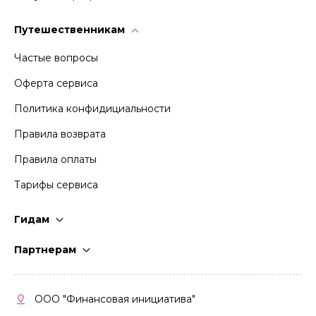
Путешественникам
Частые вопросы
Оферта сервиса
Политика конфидициальности
Правила возврата
Правила оплаты
Тарифы сервиса
Гидам
Стать гидом
Партнерам
Частые вопросы
Стать партнером
Правила работы
Кабинет партнера
ООО "Финансовая инициатива"