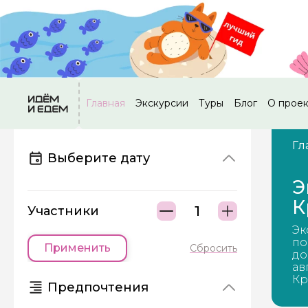
Главная
Экскурсии
Туры
Блог
О прое
Гл
Выберите дату
Э
К
Участники
Эк
по
Применить
Сбросить
до
ав
Кр
Предпочтения