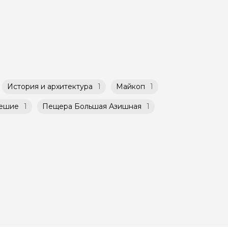
такой
атором
й
ничено
История и архитектура
1
Майкоп
1
ешие
1
Пещера Большая Азишная
1