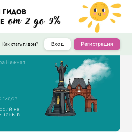
Вход
Регистрация
Как стать гидом?
ра Нежная
х гидов
рсий на
е цены в