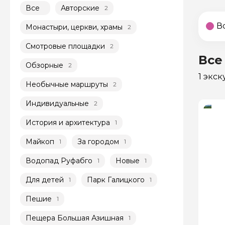
Все
Авторские
2
В
Монастыри, церкви, храмы
2
Смотровые площадки
2
Все
Обзорные
2
1 экс
Необычные маршруты
2
Индивидуальные
2
История и архитектура
1
Майкоп
За городом
1
1
Водопад Руфабго
Новые
1
1
Для детей
Парк Галицкого
1
1
Пешие
1
Пещера Большая Азишная
1