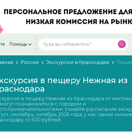
кте
Помощь
Москва
Посмотреть все города
59 экскурсий
Россия
авная
Россия
Экскурсии в Краснодаре
Пеще
Санкт-Петербург
50 экскурсий
Россия
кскурсия в пещеру Нежная из
Нижний Новгород
раснодара
49 экскурсий
Россия
скурсия в пещеру Нежная из Краснодара от местны
Калининград
28 экскурсий
могут познакомиться с городом и
Россия
стопримечательностями. Узнайте расписание экску
густ, сентябрь, октябрь 2026 года, у нас самые низки
Кисловодск
20 экскурсий
аснодару от 500 рублей.
Россия
Дербент