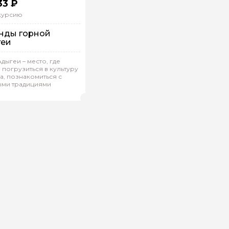
33 ₽
скурсию
нды горной
геи
 машине
дыгеи – место, где
погрузиться в культуру
дивидуальная
а, познакомиться с
ыми традициями
сим.М 244
(
0)
Рейтинг гида
ой вопрос гиду