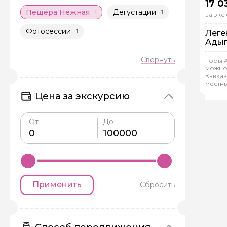
17 0
Пещера Нежная
Дегустации
1
1
за эк
Фотосессии
1
Леге
Ады
На
Горы А
можно 
Ин
Кавказ
местн
Мак
Цена за экскурсию
От
До
Применить
Сбросить
Задайте св