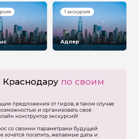
урсия
1 экскурсия
ыс
Адлер
о Краснодару
по своим
щие предложения от гидов, в таком случае
озможностью и организовать своё
нлайн конструктор экскурсий!
апрос со своими параметрами будущей
е хочется посетить, желаемые даты и