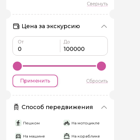
Цена за экскурсию
От
До
Задайте св
Как вас зовут
Применить
Сбросить
Вопросы и комме
Если у вас есть инт
Способ передвижения
Пешком
На мотоцикле
На машине
На кораблике