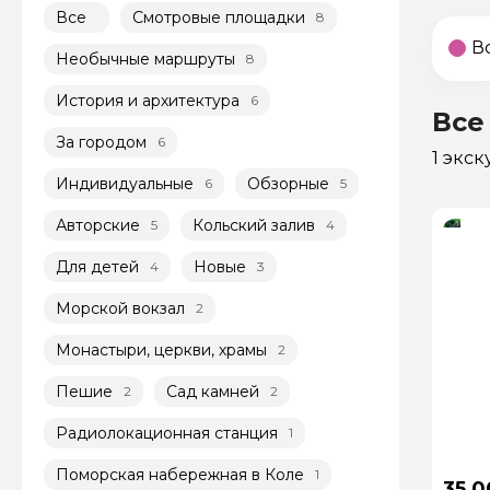
Все
Смотровые площадки
8
В
Необычные маршруты
8
История и архитектура
6
Все
За городом
6
1 экс
Индивидуальные
Обзорные
6
5
Авторские
Кольский залив
5
4
Для детей
Новые
4
3
Морской вокзал
2
Монастыри, церкви, храмы
2
Пешие
Сад камней
2
2
Радиолокационная станция
1
Поморская набережная в Коле
1
35 0