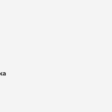
на обработку
х
ка