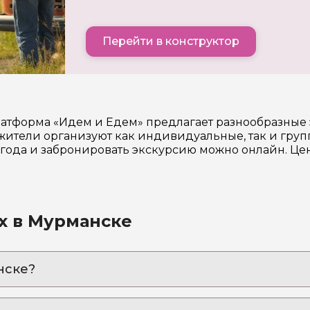
Перейти в конструктор
латформа «Идем и Едем» предлагает разнообразные
ители организуют как индивидуальные, так и груп
6 года и забронировать экскурсию можно онлайн. Ц
х в Мурманске
нске?
 дайвинг для смелых!
лярным кругом: корабли, тайны Баренцева моря и 