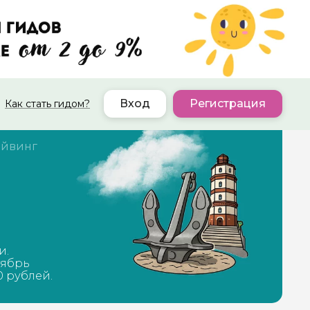
Вход
Регистрация
Как стать гидом?
йвинг
и.
тябрь
0 рублей.