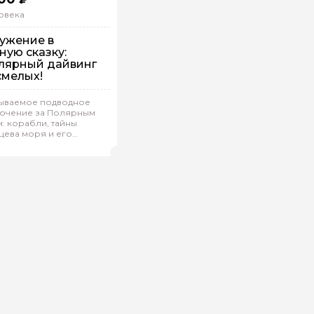
овека
ужение в
ную сказку:
лярный дайвинг
смелых!
 машине
ываемое подводное
ючение за Полярным
дивидуальная
: корабли, тайны
цева моря и его
рей.Г 132
(
0)
Рейтинг гида
ели.