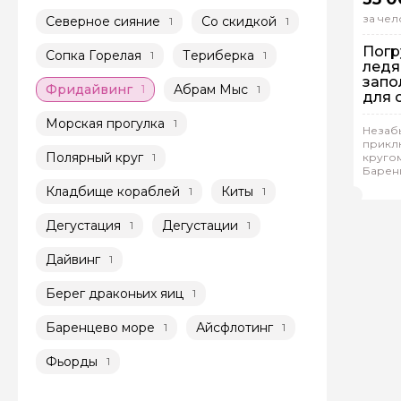
за чел
Северное сияние
Со скидкой
1
1
Погр
Сопка Горелая
Териберка
1
1
ледя
запо
Фридайвинг
Абрам Мыс
1
1
для 
Морская прогулка
1
На
Незаб
прикл
Ин
Полярный круг
1
кругом
Барен
Анд
обитат
Кладбище кораблей
Киты
1
1
Дегустация
Дегустации
1
1
Дайвинг
1
Берег драконьих яиц
1
Баренцево море
Айсфлотинг
1
1
Фьорды
1