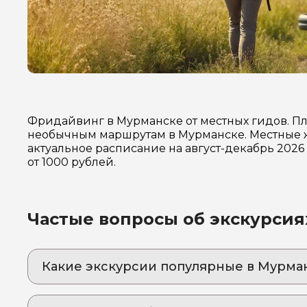
Фридайвинг в Мурманске от местных гидов. П
необычным маршрутам в Мурманске. Местные ж
актуальное расписание на август-декабрь 202
от 1000 рублей.
Частые вопросы об экскурсия
Какие экскурсии популярные в Мурма
1. Погружение в ледяную сказку: заполярный
Незабываемое подводное приключение за По