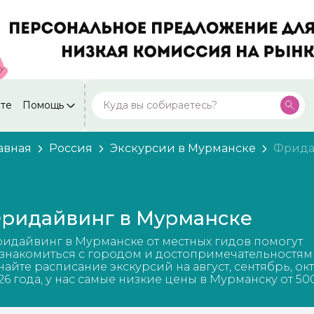
кте
Помощь
Москва
Посмотреть все города
59 экскурсий
Россия
авная
Россия
Экскурсии в Мурманске
Фрида
Санкт-Петербург
50 экскурсий
Россия
Нижний Новгород
49 экскурсий
ридайвинг в Мурманске
Россия
Калининград
идайвинг в Мурманске от местных гидов помогут
28 экскурсий
Россия
знакомиться с городом и достопримечательностям
найте расписание экскурсий на август, сентябрь, ок
Кисловодск
26 года, у нас самые низкие цены в Мурманску от 50
20 экскурсий
Россия
Дербент