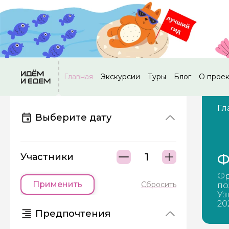
Главная
Экскурсии
Туры
Блог
О прое
Гл
Выберите дату
Ф
Участники
Фр
Применить
Сбросить
по
Уз
20
Предпочтения