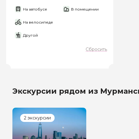
На автобусе
В помещении
Я даю своё согласие 
персональных данны
На велосипеде
Отправить
Другой
Сбросить
Экскурсии рядом из Мурманс
2 экскурсии