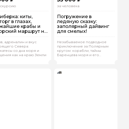
кскурсию
за человека
иберка: киты,
Погружение в
торг в глазах,
ледяную сказку:
жайшие крабы и
заполярный дайвинг
орский маршрут на
для смелых!
бор
а машине
На машине
в, адреналин и вкус
Незабываемое подводное
оящего Севера:
приключение за Полярным
ндивидуальная
Индивидуальная
катесы со дна моря и
кругом: корабли, тайны
ения как на краю Земли
Баренцева моря и его
ндрей.Г 132
(
0)
Андрей.Г 132
(
0)
Рейтинг гида
Рейтинг гида
обитатели.