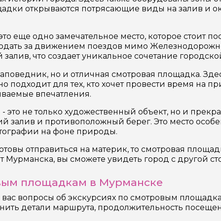
щадки открываются потрясающие виды на залив и ок
то еще одно замечательное место, которое стоит по
людать за движением поездов мимо Железнодорожн
й залив, что создает уникальное сочетание городск
аповедник, но и отличная смотровая площадка. Здес
о подходит для тех, кто хочет провести время на п
ываемые впечатления.
 это не только художественный объект, но и прекр
й залив и противоположный берег. Это место особ
отографии на фоне природы.
отовы отправиться на материк, то смотровая площад
т Мурманска, вы сможете увидеть город с другой сто
овым площадкам в Мурманске
е вас вопросы об экскурсиях по смотровым площад
чнить детали маршрута, продолжительность посещен