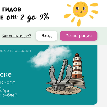
Вход
Регистрация
Как стать гидом?
овые площадки
ске
помогут
и.
тябрь
0 рублей.