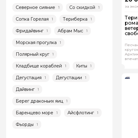
за эк
Северное сияние
Со скидкой
1
1
Тери
Сопка Горелая
Териберка
1
1
рома
ветер
Фридайвинг
Абрам Мыс
1
1
своб
путе
Морская прогулка
1
земл
На
Песча
кругом
Ин
Полярный круг
1
Арктик
впечат
Евг
Кладбище кораблей
Киты
1
1
Дегустация
Дегустации
1
1
Дайвинг
1
Берег драконьих яиц
1
Баренцево море
Айсфлотинг
1
1
Фьорды
1