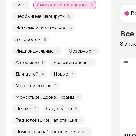
Все
Смотровые площадки
8
В
Необычные маршруты
8
История и архитектура
6
Все
За городом
6
8 экс
Индивидуальные
Обзорные
6
5
Авторские
Кольский залив
5
4
Для детей
Новые
4
3
Морской вокзал
2
Монастыри, церкви, храмы
2
Пешие
Сад камней
2
2
Радиолокационная станция
1
Поморская набережная в Коле
1
20 