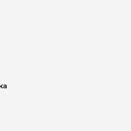
на обработку
х
ка