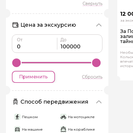
12 0
за эк
Цена за экскурсию
За П
зали
От
До
тайн
Задайте св
Необы
Кольск
Как вас зовут
впеча
Гр
истор
делика
Анд
Применить
Сбросить
Вопросы и комме
Если у вас есть инт
Способ передвижения
Пешком
На мотоцикле
На машине
На кораблике