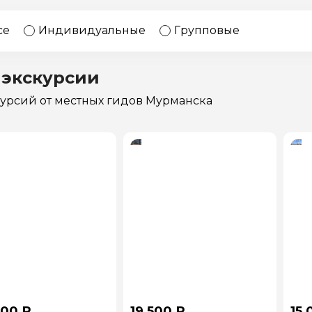
17 экскурсий
Россия
се
Индивидуальные
Групповые
 экскурсии
курсий
от местных гидов Мурманска
000 ₽
19 500 ₽
15 