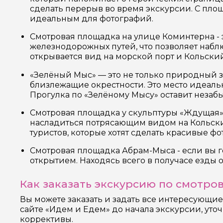
сделать перерыв во время экскурсии. С пло
идеальным для фотографий.
Смотровая площадка на улице Коминтерна - э
железнодорожных путей, что позволяет наб
открывается вид на морской порт и Кольски
«Зелёный Мыс» — это не только природный з
близлежащие окрестности. Это место идеальн
Прогулка по «Зелёному Мысу» оставит незаб
Смотровая площадка у скульптуры «Ждущая» -
насладиться потрясающим видом на Кольски
туристов, которые хотят сделать красивые ф
Смотровая площадка Абрам-Мыса - если вы г
открытием. Находясь всего в получасе езды о
Как заказать экскурсию по смотр
Вы можете заказать и задать все интересующи
сайте «Идем и Едем» до начала экскурсии, уто
коррективы.