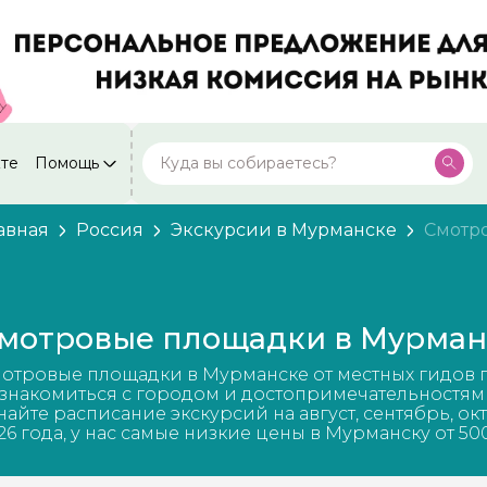
кте
Помощь
Москва
Посмотреть все города
59 экскурсий
Россия
авная
Россия
Экскурсии в Мурманске
Смотр
Санкт-Петербург
50 экскурсий
Россия
Нижний Новгород
49 экскурсий
мотровые площадки в Мурман
Россия
Калининград
отровые площадки в Мурманске от местных гидов 
28 экскурсий
Россия
знакомиться с городом и достопримечательностям
найте расписание экскурсий на август, сентябрь, ок
Кисловодск
26 года, у нас самые низкие цены в Мурманску от 50
20 экскурсий
Россия
Дербент