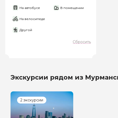
На автобусе
В помещении
Я даю своё согласие 
персональных данны
На велосипеде
Отправить
Другой
Сбросить
Экскурсии рядом из Мурманс
2 экскурсии