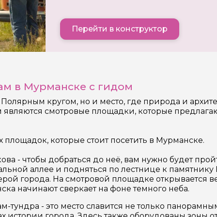
Перейти в конструктор
м в Мурманске с гидом
а Полярным кругом, но и место, где природа и архи
 являются смотровые площадки, которые предлагаю
площадок, которые стоит посетить в Мурманске.
ва - чтобы добраться до неё, вам нужно будет прой
альной аллее и подняться по лестнице к памятнику 
ферой города. На смотровой площадке открывается 
ска начинают сверкает на фоне темного неба.
-тундра - это место славится не только панорамн
х истории города. Здесь также оборудованы зоны о