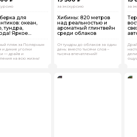
скурсию
за экскурсию
за э
берка для
Хибины: 820 метров
Тер
нтиков: океан,
над реальностью и
вос
, тундра,
ароматный глинтвейн
све
ода! Яркое
среди облаков
авт
шествие на край
вы
и
 машине
На машине
Н
ный пляж за Полярным
От тундры до облаков за один
Драй
 и дикие уголки
день: вместо тысячи слов –
наст
дивидуальная
Индивидуальная
И
и — драйв и
тысяча впечатлений!
дели
ления на всю жизнь!
ощущ
ений.Г 186
(
0)
Андрей.Г 132
(
0)
А
Рейтинг гида
Рейтинг гида