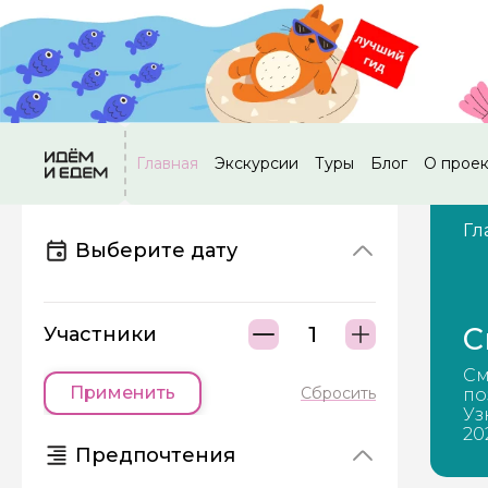
Главная
Экскурсии
Туры
Блог
О прое
Гл
Выберите дату
C
Участники
Cм
Применить
Сбросить
по
Уз
20
Предпочтения