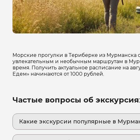
Морские прогулки в Териберке из Мурманска о
увлекательным и необычным маршрутам в Мурм
время. Получить актуальное расписание на авг
Едем» начинаются от 1000 рублей.
Частые вопросы об экскурсия
Какие экскурсии популярные в Мурма
1. Погружение в ледяную сказку: заполярный
Незабываемое подводное приключение за По