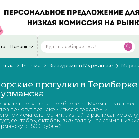
кте
Помощь
Москва
Посмотреть все города
59 экскурсий
Россия
авная
Россия
Экскурсии в Мурманске
Морск
Санкт-Петербург
50 экскурсий
Россия
орские прогулки в Териберке
Нижний Новгород
урманска
49 экскурсий
Россия
рские прогулки в Териберке из Мурманска от мес
Калининград
28 экскурсий
дов помогут познакомиться с городом и
Россия
стопримечательностями. Узнайте расписание экску
густ, сентябрь, октябрь 2026 года, у нас самые низки
Кисловодск
20 экскурсий
рманску от 500 рублей.
Россия
Дербент