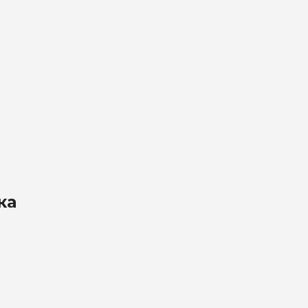
на обработку
х
ка