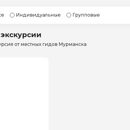
17 экскурсий
Россия
се
Индивидуальные
Групповые
 экскурсии
курсия
от местных гидов Мурманска