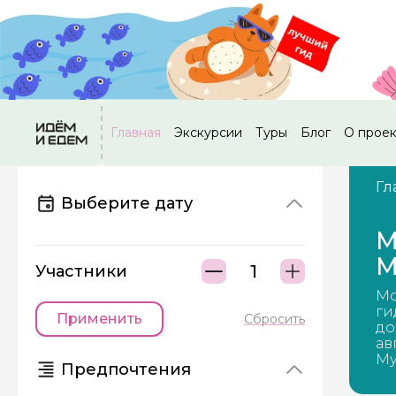
Главная
Экскурсии
Туры
Блог
О прое
Гл
Выберите дату
М
М
Участники
Мо
ги
Применить
Сбросить
до
ав
Му
Предпочтения