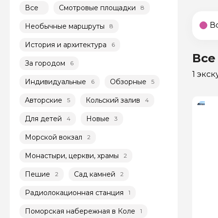
Все
Смотровые площадки
8
В
Необычные маршруты
8
История и архитектура
6
Все
За городом
6
1 экс
Индивидуальные
Обзорные
6
5
Авторские
Кольский залив
5
4
Для детей
Новые
4
3
Морской вокзал
2
Монастыри, церкви, храмы
2
Пешие
Сад камней
2
2
Радиолокационная станция
1
Поморская набережная в Коле
1