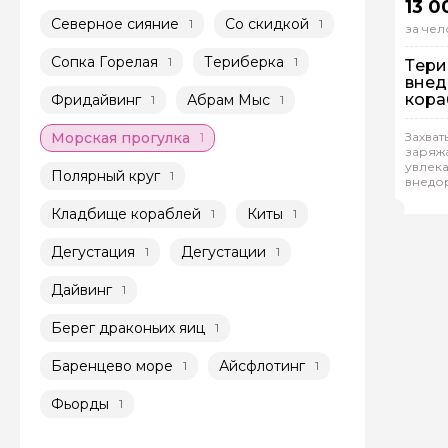
13 0
Северное сияние
Со скидкой
1
1
за чел
Сопка Горелая
Териберка
1
1
Тери
внед
кора
Фридайвинг
Абрам Мыс
1
1
Морская прогулка
Захват
1
заряж
Гр
увлека
Полярный круг
1
внедо
Ана
выход
на пои
Кладбище кораблей
Киты
1
1
прогр
и неза
Дегустация
Дегустации
1
1
Дайвинг
1
Берег драконьих яиц
1
Баренцево море
Айсфлотинг
1
1
Фьорды
1