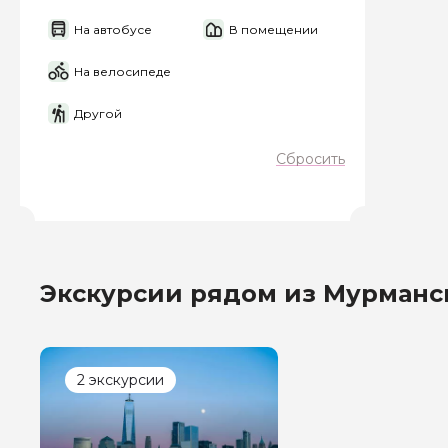
На автобусе
В помещении
Я даю своё согласие 
персональных данны
На велосипеде
Отправить
Другой
Сбросить
Экскурсии рядом из Мурманс
2 экскурсии