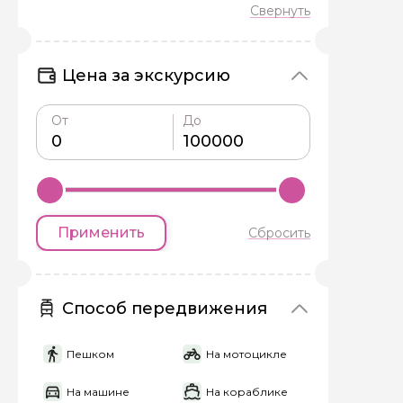
Цена за экскурсию
От
До
Задайте св
Как вас зовут
Применить
Сбросить
Вопросы и комме
Если у вас есть инт
Способ передвижения
Пешком
На мотоцикле
На машине
На кораблике