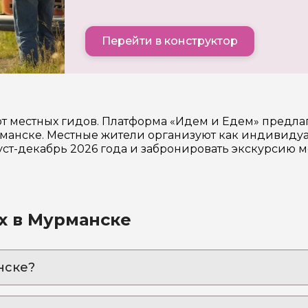
Перейти в конструктор
т местных гидов. Платформа «Идем и Едем» предла
анске. Местные жители организуют как индивидуал
уст-декабрь 2026 года и забронировать экскурсию 
х в Мурманске
нске?
 дайвинг для смелых!
лярным кругом: корабли, тайны Баренцева моря и 