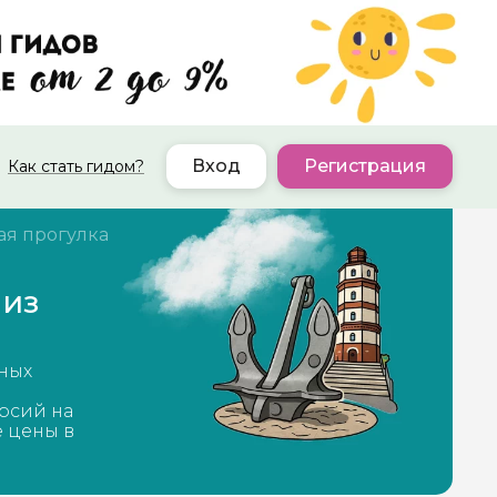
Вход
Регистрация
Как стать гидом?
ая прогулка
 из
тных
рсий на
е цены в