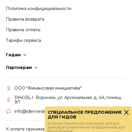
Политика конфидициальности
Правила возврата
Правила оплаты
Тарифы сервиса
Гидам
Стать гидом
Партнерам
Частые вопросы
Стать партнером
Правила работы
Кабинет партнера
ООО "Финансовая инициатива"
Правила участия
394036, г. Воронеж, ул. Арсенальная, д. 4А, помещ.
9/1
info@idemiedem.ru
СПЕЦИАЛЬНОЕ ПРЕДЛОЖЕНИЕ
ДЛЯ ГИДОВ
Если вы гид или организация, для вас
действует уникальное предложение для
К оплате принимаются карты
регистрации!