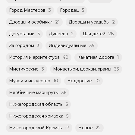
участников ограничено (группа может быть
Способы оплаты на сайте: Картой
не более 10 человек)
российского банка можно оплатить любую
Город Мастеров
3
Городец
5
экскурсию.
Дворцы и особняки
21
Дворцы и усадьбы
2
Дегустации
5
Дивеево
2
Для детей
28
За городом
3
Индивидуальные
39
История и архитектура
40
Канатная дорога
1
Мистические
3
Монастыри, церкви, храмы
33
Музеи и искусство
10
Недорогие
10
Необычные маршруты
36
Нижегородская область
6
Нижегородская ярмарка
5
Нижегородский Кремль
17
Новые
22