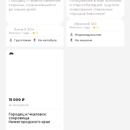
Городец — живой памятник
Погружение в мир хохломы
старины, сохранившийся
и старообрядцев: ощутите
до наших дней
очарование старинных
городов Заволжья!
Ирина.Б 120
Рейтинг гида
(
0)
Анна.Х 304
Рейтинг гида
(
0)
Индивидуальная
Групповая
На автобусе
На машине
15 000 ₽
за экскурсию
Городец и Чкаловск:
сокровища
Нижегородского края