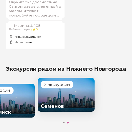
Окунитесь в древность на
Святом озере с легендой о
Малом Китеже и
попробуйте городецкие
пряники. Почувствуйте дух
времени на улочках
Марина.Ш 108
Чкаловска – родного
Рейтинг гида
(
0)
города знаменитого
Индивидуальная
летчика.
На машине
Экскурсии рядом из Нижнего Новгорода
2 экскурсии
урсии
Семенов
инск