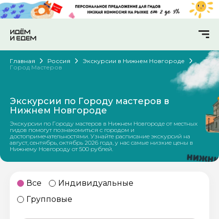
Главная
Россия
Экскурсии в Нижнем Новгороде
Город Мастеров
Экскурсии по Городу мастеров в
Нижнем Новгороде
Экскурсии по Городу мастеров в Нижнем Новгороде от местных
гидов помогут познакомиться с городом и
достопримечательностями. Узнайте расписание экскурсий на
август, сентябрь, октябрь 2026 года, у нас самые низкие цены в
Нижнему Новгороду от 500 рублей.
Все
Индивидуальные
Групповые