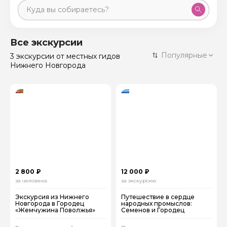
Москва
59 экскурсий
Россия
Все экскурсии
Санкт-Петербург
Популярные
3 экскурсии
от местных гидов
50 экскурсий
Россия
Нижнего Новгорода
Нижний Новгород
49 экскурсий
Россия
Калининград
28 экскурсий
Россия
Кисловодск
20 экскурсий
Россия
Дербент
17 экскурсий
Россия
2 800 ₽
12 000 ₽
за человека
за экскурсию
Экскурсия из Нижнего
Путешествие в сердце
Новгорода в Городец
народных промыслов:
«Жемчужина Поволжья»
Семенов и Городец