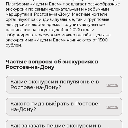
Платформа «Идем и Едем» предлагает разнообразные
экскурсии по самым увлекательным и необычным
Отправить
маршрутам в Ростове-на-Дону. Местные жители
организуют как индивидуальные, так и групповые
экскурсии в любое время. Получить актуальное
расписание на август-декабрь 2026 года и
забронировать экскурсию можно онлайн. Цены на
экскурсии на «Идем и Едем» начинаются от 1500
рублей.
Частые вопросы об экскурсиях в
Ростове-на-Дону
Какие экскурсии популярные в
Ростове-на-Дону?
1. Донская прогулка на яхте: песни под
гитару и купание на закате
Какого гида выбрать в Ростове-
Незабываемое плавание по реке с
на-Дону?
профессиональной фотосессией
1. Михаил.М 666
2. Душевный вечер у реки с гитарой
Чарующий закат, белый песок, дым костра и
Как заказать пешие экскурсии в
2. Денис.М 655