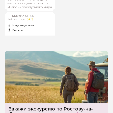
чести: как один город стал
«Папой» преступного мира
Михаил.М 666
Рейтинг гида
(
0)
Индивидуальная
Пешком
Закажи экскурсию по Ростову-на-