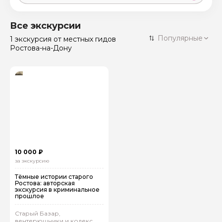
Москва
59 экскурсий
Россия
Все экскурсии
Санкт-Петербург
Популярные
1 экскурсия
от местных гидов
50 экскурсий
Россия
Ростова-на-Дону
Нижний Новгород
49 экскурсий
Россия
Калининград
28 экскурсий
Россия
Кисловодск
20 экскурсий
Россия
Дербент
17 экскурсий
Россия
10 000 ₽
за экскурсию
Тёмные истории старого
Ростова: авторская
экскурсия в криминальное
прошлое
Старый Базар,
вентерюшники и кодекс