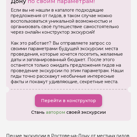
Дону
по своим параметрам!
Задайте свой вопрос гиду
Если вы не нашли в каталоге подходящие
Как вас зовут
предложения от гидов, в таком случае можно
воспользоваться уникальной возможностью и
организовать своё путешествие самостоятельно
через онлайн конструктор экскурсий!
Ваша электронная почта
Как это работает? Вы отправляете запрос со
своими параметрами будущей экскурсии: места
Ваш номер телефона
проведения, которые хочется посетить, желаемые
даты и запланированный бюджет. После этого
останется только ожидать предложения гидов на
проведение экскурсии по этим параметрам. Наши
гиды точно расскажут необычные интересные
Вопросы и комментарии
факты и покажут удивляющие, секретные места.
Если у вас есть интересующие вопросы, можете их
задать
Перейти в конструктор
Стань
автором
своей экскурсии
Я даю своё согласие на обработку персональных
данных
Пешие экскурсии в Ростове-на-Дону от местных гидов.