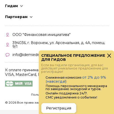
Гидам
Стать гидом
Партнерам
Частые вопросы
Стать партнером
Правила работы
Кабинет партнера
ООО "Финансовая инициатива"
Правила участия
394036, г. Воронеж, ул. Арсенальная, д. 4А, помещ.
9/1
info@idemiedem.ru
СПЕЦИАЛЬНОЕ ПРЕДЛОЖЕНИЕ
ДЛЯ ГИДОВ
Если вы гид или организация, для вас
действует уникальное предложение для
К оплате принимаются карты
регистрации!
VISA, MasterCard, МИР
от 2% до 9%
Сниженная комиссия
(навсегда!)
Помощь персонального менеджера
по заведению экскурсий и туров.
Онлайн поддержка 24/7.
Политика конфиденциальности
СМС уведомления о событиях!
©
2026 Все права защищены.
Digital
Регистрация