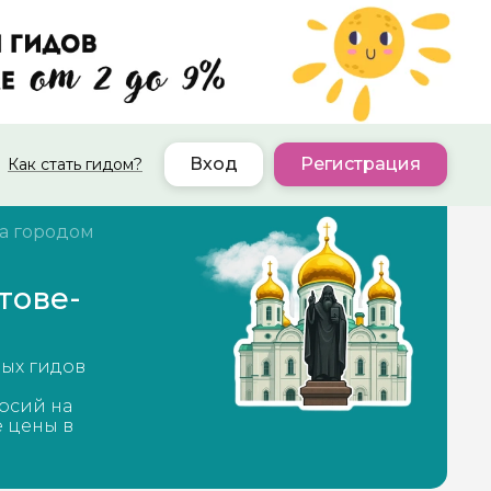
Вход
Регистрация
Как стать гидом?
а городом
тове-
ных гидов
рсий на
е цены в