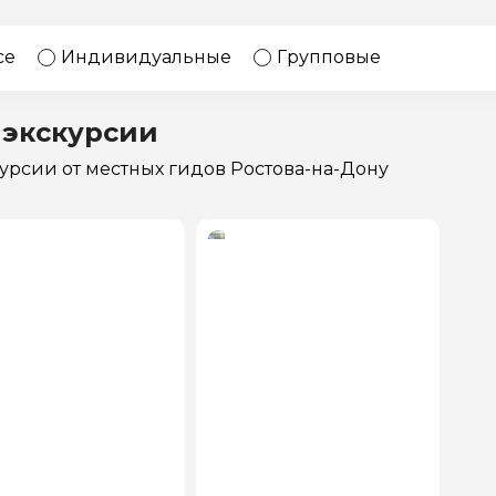
17 экскурсий
Россия
се
Индивидуальные
Групповые
 экскурсии
курсии
от местных гидов Ростова-на-Дону