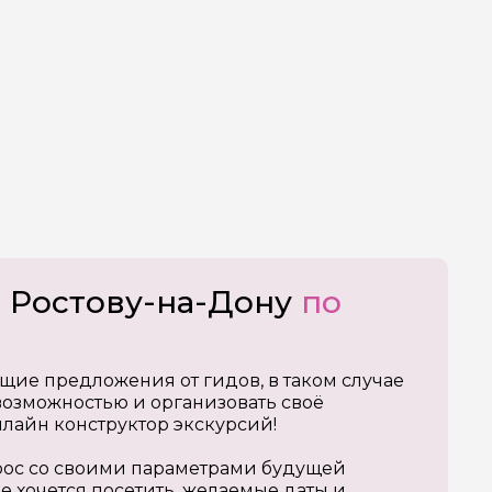
о Ростову-на-Дону
по
щие предложения от гидов, в таком случае
озможностью и организовать своё
нлайн конструктор экскурсий!
апрос со своими параметрами будущей
е хочется посетить, желаемые даты и