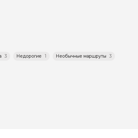
такой
атором
й
ничено
а
3
Недорогие
1
Необычные маршруты
3