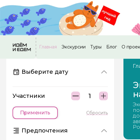
Главная
Экскурсии
Туры
Блог
О прое
Гл
Выберите дату
Э
н
Участники
Эк
по
Применить
Сбросить
до
ав
Ро
Предпочтения