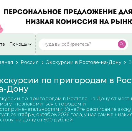
кте
Помощь
Москва
Посмотреть все города
59 экскурсий
Россия
авная
Россия
Экскурсии в Ростове-на-Дону
З
Санкт-Петербург
50 экскурсий
Россия
кскурсии по пригородам в Рос
Нижний Новгород
а-Дону
49 экскурсий
Россия
скурсии по пригородам в Ростове-на-Дону от мест
Калининград
28 экскурсий
могут познакомиться с городом и
Россия
стопримечательностями. Узнайте расписание экску
густ, сентябрь, октябрь 2026 года, у нас самые низки
Кисловодск
20 экскурсий
стову-на-Дону от 500 рублей.
Россия
Дербент