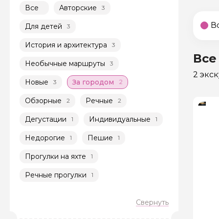
Все
Авторские
3
В
Для детей
3
История и архитектура
3
Все
Необычные маршруты
3
2 экс
Новые
За городом
3
2
Обзорные
Речные
2
2
Дегустации
Индивидуальные
1
1
Недорогие
Пешие
1
1
Прогулки на яхте
1
Речные прогулки
1