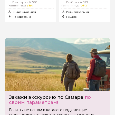
Виктория.К 568
Любовь.А 377
Рейтинг гида
(
0)
Рейтинг гида
(
0)
Индивидуальная
Индивидуальная
На кораблике
Пешком
Задайте свой вопрос гиду
Как вас зовут
Ваша электронная почта
Ваш номер телефона
Закажи экскурсию по Самаре
по
своим параметрам!
Вопросы и комментарии
Если вы не нашли в каталоге подходящие
Если у вас есть интересующие вопросы, можете их
предложения от гидов, в таком случае можно