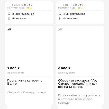
Татьяна.В 789
Татьяна.В 789
Рейтинг гида
(
0)
Рейтинг гида
(
0)
Индивидуальная
Индивидуальная
На машине
На машине
7 000 ₽
6 000 ₽
за экскурсию
за экскурсию
Прогулка на катере по
Обзорная экскурсия "Ах,
Волге
Самара-городок" или как
всё начиналось
Откройте Самару с воды
Приезжайте и погрузитесь
в историю волжского
города!