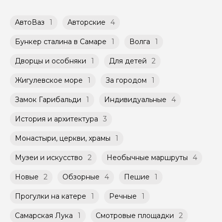
начала, Вам станет доступен билет в личном
доступных в календаре гида.
стоимости экскурсии, 97-98% от стоимости
кабинете.
тура Вы оплачиваете при встрече с гидом.
Групповые экскурсии проходят по
АвтоВаз
1
Авторские
4
Возможность оплатить картой или
расписанию, составленному гидом.
переводом с карты на карту Вы можете
Помимо Вас, на групповой экскурсии могут
Бункер сталина в Самаре
1
Волга
1
обсудить с гидом заранее.
быть незнакомые для Вас люди.
Оплата многодневного тура происходит
Дворцы и особняки
1
Для детей
2
заблаговременно до начала путешествия,
Мини-группы проводятся на тех же
при наличии такой возможности,
условиях, что и групповые, но с количество
указанной на странице самого тура и
Жигулевское море
1
За городом
1
участников ограничено (группа может быть
заключенного между Организатором и
не более 10 человек)
Агрегатором дополнительного соглашения
Замок Гарибальди
1
Индивидуальные
4
к Оферте Сервиса.
История и архитектура
3
Способы оплаты на сайте: Картой
российского банка можно оплатить любую
Монастыри, церкви, храмы
1
экскурсию.
Музеи и искусство
2
Необычные маршруты
4
Новые
2
Обзорные
4
Пешие
1
Прогулки на катере
1
Речные
1
Самарская Лука
1
Смотровые площадки
2