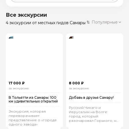
Москва
59 экскурсий
Россия
Все экскурсии
Санкт-Петербург
Популярные
4 экскурсии
от местных гидов Самары
50 экскурсий
Россия
Нижний Новгород
49 экскурсий
Россия
Калининград
28 экскурсий
Россия
Кисловодск
20 экскурсий
Россия
Дербент
17 экскурсий
17 000 ₽
8 000 ₽
Россия
за экскурсию
за экскурсию
В Тольятти из Самары: 100
Добавь в друзья Самару!
км удивительных открытий
Русский Чикаго и
Экскурсия, которая
Иерусалим на Волге:
переворачивает
город, который
представление о «городе
разочаровал Горького, но
одного завода»
восхитил Чайковского