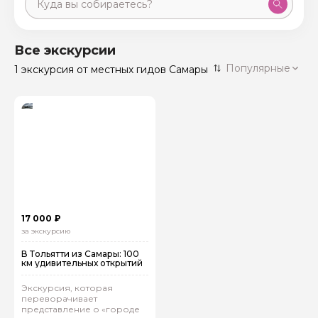
Москва
59 экскурсий
Россия
Все экскурсии
Санкт-Петербург
Популярные
1 экскурсия
от местных гидов Самары
50 экскурсий
Россия
Нижний Новгород
49 экскурсий
Россия
Калининград
28 экскурсий
Россия
Кисловодск
20 экскурсий
Россия
Дербент
17 экскурсий
17 000 ₽
Россия
за экскурсию
В Тольятти из Самары: 100
км удивительных открытий
Экскурсия, которая
переворачивает
представление о «городе