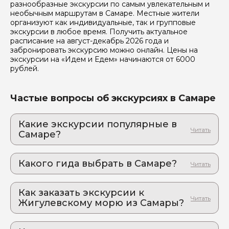
разнообразные экскурсии по самым увлекательным и
необычным маршрутам в Самаре. Местные жители
организуют как индивидуальные, так и групповые
экскурсии в любое время. Получить актуальное
расписание на август-декабрь 2026 года и
Я даю своё согласие на обработку персональных
забронировать экскурсию можно онлайн. Цены на
данных
экскурсии на «Идем и Едем» начинаются от 6000
рублей.
Отправить
Частые вопросы об экскурсиях в Самаре
Какие экскурсии популярные в
Самаре?
1. Обзорная экскурсия "Ах, Самара-городок"
или как всё начиналось
Какого гида выбрать в Самаре?
Приезжайте и погрузитесь в историю волжского
города!
1. Иван.И 56
2. В Тольятти из Самары: 100 км
Как заказать экскурсии к
2. Любовь.А 377
удивительных открытий
Жигулевскому морю из Самары?
3. Татьяна.В 789
Экскурсия, которая переворачивает
Как оформить экскурсию на сайте «Идем и
представление о «городе одного завода»
4. Виктория.К 568
Едем»: