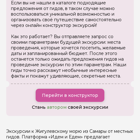
Если вы не нашли в каталоге подходящие
предложения от гидов, в таком случае можно
воспользоваться уникальной возможностью и
организовать своё путешествие самостоятельно
через онлайн конструктор экскурсий!
Как это работает? Вы отправляете запрос со
Задайте свой вопрос гиду
своими параметрами будущей экскурсии: места
проведения, которые хочется посетить, желаемые
Как вас зовут
даты и запланированный бюджет. После этого
останется только ожидать предложения гидов на
проведение экскурсии по этим параметрам. Наши
Ваша электронная почта
гиды точно расскажут необычные интересные
факты и покажут удивляющие, секретные места.
Ваш номер телефона
Перейти в конструктор
Стань
автором
своей экскурсии
Вопросы и комментарии
Если у вас есть интересующие вопросы, можете их
задать
Экскурсии к Жигулевскому морю из Самары от местных
гидов. Платформа «Идем и Едем» предлагает