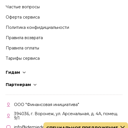
Частые вопросы
Оферта сервиса
Политика конфидициальности
Правила возврата
Правила оплаты
Тарифы сервиса
Гидам
Стать гидом
Партнерам
Частые вопросы
Стать партнером
Правила работы
Кабинет партнера
ООО "Финансовая инициатива"
Правила участия
394036, г. Воронеж, ул. Арсенальная, д. 4А, помещ.
9/1
info@idemiedem.ru