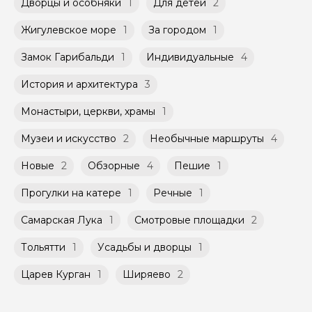
указанной на странице самого тура и
Дворцы и особняки
1
Для детей
2
заключенного между Организатором и
Мини-группы проводятся на тех же
Агрегатором дополнительного соглашения
Жигулевское море
1
За городом
1
условиях, что и групповые, но с количество
к Оферте Сервиса.
участников ограничено (группа может быть
Замок Гарибальди
1
Индивидуальные
4
не более 10 человек)
Способы оплаты на сайте: Картой
российского банка можно оплатить любую
История и архитектура
3
экскурсию.
Монастыри, церкви, храмы
1
Музеи и искусство
2
Необычные маршруты
4
Новые
2
Обзорные
4
Пешие
1
Прогулки на катере
1
Речные
1
Самарская Лука
1
Смотровые площадки
2
Тольятти
1
Усадьбы и дворцы
1
Царев Курган
1
Ширяево
2