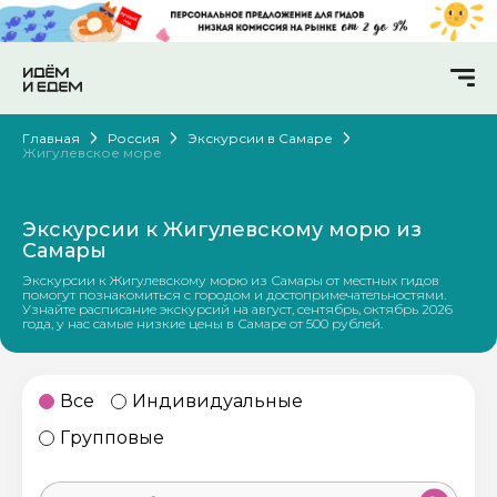
Главная
Россия
Экскурсии в Самаре
Жигулевское море
Экскурсии к Жигулевскому морю из
Самары
Экскурсии к Жигулевскому морю из Самары от местных гидов
помогут познакомиться с городом и достопримечательностями.
Узнайте расписание экскурсий на август, сентябрь, октябрь 2026
года, у нас самые низкие цены в Самаре от 500 рублей.
Все
Индивидуальные
Групповые