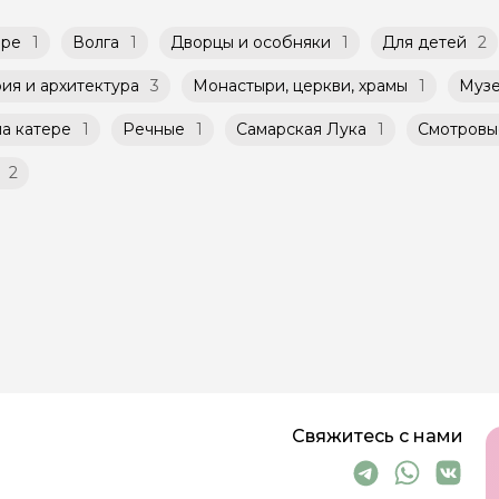
аре
1
Волга
1
Дворцы и особняки
1
Для детей
2
ия и архитектура
3
Монастыри, церкви, храмы
1
Музе
а катере
1
Речные
1
Самарская Лука
1
Смотровы
2
Свяжитесь с нами