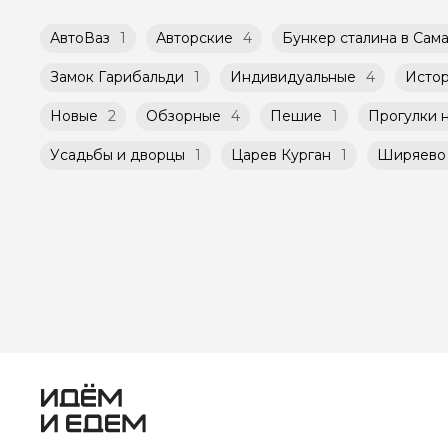
АвтоВаз
1
Авторские
4
Бункер сталина в Сам
Замок Гарибальди
1
Индивидуальные
4
Истор
Новые
2
Обзорные
4
Пешие
1
Прогулки н
Усадьбы и дворцы
1
Царев Курган
1
Ширяево