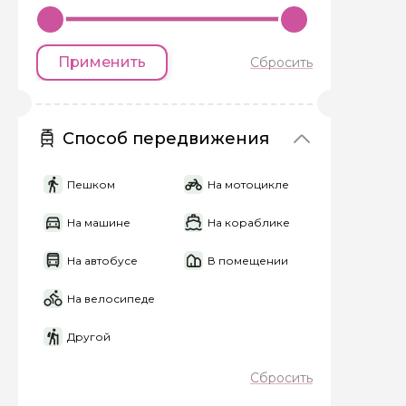
Применить
Сбросить
Вопросы и комме
Если у вас есть инт
Способ передвижения
Пешком
На мотоцикле
На машине
На кораблике
Я даю своё согласие 
На автобусе
В помещении
персональных данны
На велосипеде
Отправить
Другой
Сбросить