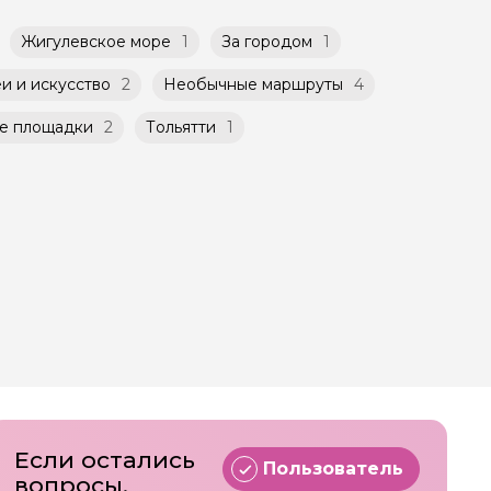
Жигулевское море
1
За городом
1
и и искусство
2
Необычные маршруты
4
е площадки
2
Тольятти
1
Если остались
Пользователь
вопросы,