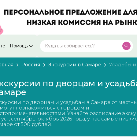
кте
Помощь
Москва
Посмотреть все города
59 экскурсий
Россия
авная
Россия
Экскурсии в Самаре
Усадьбы и
Санкт-Петербург
50 экскурсий
Россия
кскурсии по дворцам и усадьб
Нижний Новгород
амаре
49 экскурсий
Россия
скурсии по дворцам и усадьбам в Самаре от местн
Калининград
28 экскурсий
могут познакомиться с городом и
Россия
стопримечательностями. Узнайте расписание экску
густ, сентябрь, октябрь 2026 года, у нас самые низки
Кисловодск
20 экскурсий
маре от 500 рублей.
Россия
Дербент