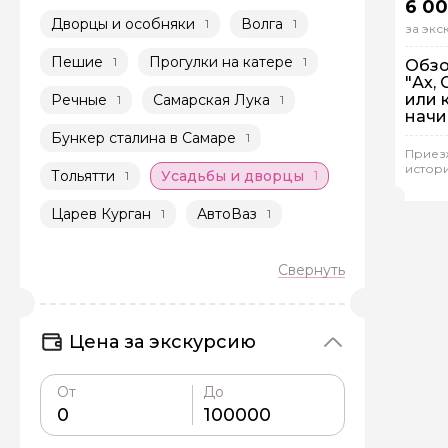
6 00
Дворцы и особняки
Волга
1
1
за эк
Пешие
Прогулки на катере
1
1
Обзо
"Ах,
или 
Речные
Самарская Лука
1
1
начи
Пе
Бункер сталина в Самаре
1
Ин
Приезж
истор
Тольятти
Усадьбы и дворцы
1
1
Люб
Царев Курган
АвтоВаз
1
1
Цена за экскурсию
От
До
Задайте св
Как вас зовут