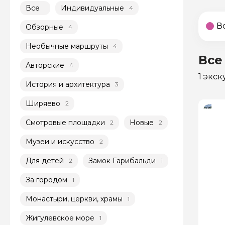
Все
Индивидуальные
4
В
Обзорные
4
Необычные маршруты
4
Все
Авторские
4
1 экс
История и архитектура
3
Ширяево
2
Смотровые площадки
Новые
2
2
Музеи и искусство
2
Для детей
Замок Гарибальди
2
1
За городом
1
Монастыри, церкви, храмы
1
Жигулевское море
1