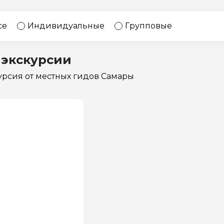
17 экскурсий
Россия
се
Индивидуальные
Групповые
 экскурсии
курсия
от местных гидов Самары