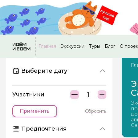
Главная
Экскурсии
Туры
Блог
О прое
Гл
Выберите дату
Э
С
Участники
Эк
по
Применить
Сбросить
до
ав
Са
Предпочтения