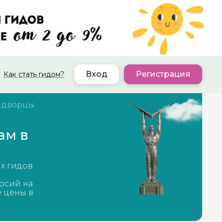
Вход
Регистрация
Как стать гидом?
 дворцы
ам в
ых гидов
рсий на
е цены в