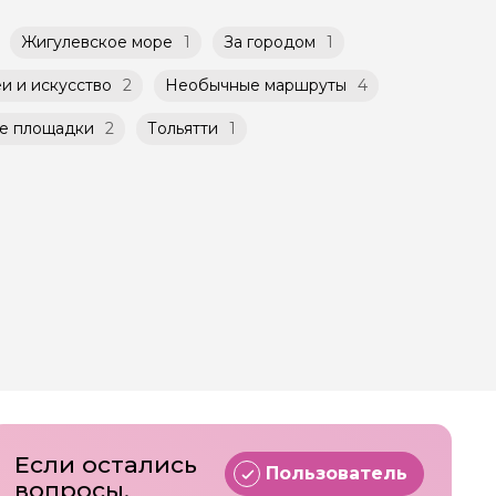
Жигулевское море
1
За городом
1
и и искусство
2
Необычные маршруты
4
е площадки
2
Тольятти
1
Если остались
Пользователь
вопросы,