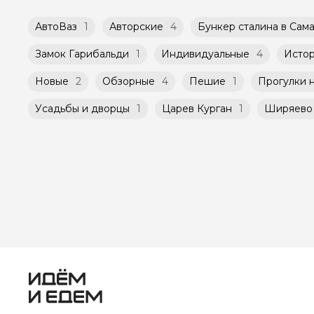
АвтоВаз
1
Авторские
4
Бункер сталина в Сам
Замок Гарибальди
1
Индивидуальные
4
Истор
Новые
2
Обзорные
4
Пешие
1
Прогулки н
Усадьбы и дворцы
1
Царев Курган
1
Ширяево