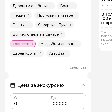
за эк
Дворцы и особняки
Волга
1
1
В То
Пешие
Прогулки на катере
1
1
100 
откр
Речные
Самарская Лука
1
1
На
Экскур
Бункер сталина в Самаре
1
перев
Ин
предс
одног
Тольятти
Усадьбы и дворцы
1
1
Тат
Царев Курган
АвтоВаз
1
1
Цена за экскурсию
От
До
Задайте св
Как вас зовут