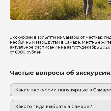
Экскурсии в Тольятти из Самары от местных г
необычным маршрутам в Самаре. Местные жител
актуальное расписание на август-декабрь 202
от 6000 рублей.
Частые вопросы об экскурсия
Какие экскурсии популярные в Самаре
1. Обзорная экскурсия "Ах, Самара-городок" 
Приезжайте и погрузитесь в историю волжск
Какого гида выбрать в Самаре?