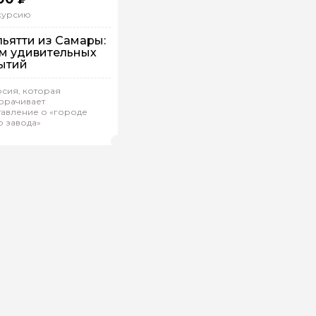
скурсию
льятти из Самары:
км удивительных
ытий
 машине
сия, которая
орачивает
дивидуальная
тавление о «городе
о завода»
ьяна.В 789
(
0)
Рейтинг гида
ой вопрос гиду
Ваша электронная почта
Ваш ном