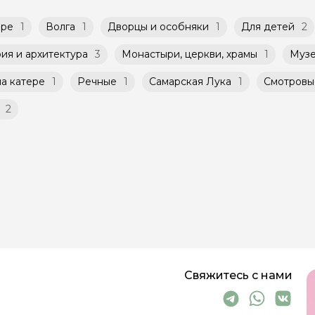
аре
1
Волга
1
Дворцы и особняки
1
Для детей
2
ия и архитектура
3
Монастыри, церкви, храмы
1
Музе
а катере
1
Речные
1
Самарская Лука
1
Смотровы
2
Свяжитесь с нами