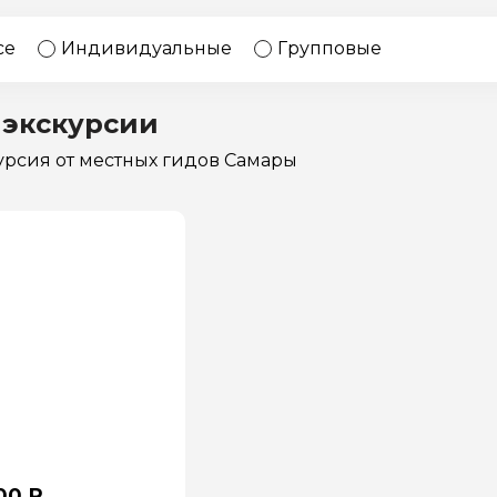
17 экскурсий
Россия
се
Индивидуальные
Групповые
 экскурсии
курсия
от местных гидов Самары
00 ₽