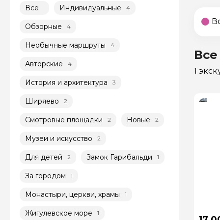
Все
Индивидуальные
4
В
Обзорные
4
Необычные маршруты
4
Все
Авторские
4
1 экс
История и архитектура
3
Ширяево
2
Смотровые площадки
Новые
2
2
Музеи и искусство
2
Для детей
Замок Гарибальди
2
1
За городом
1
Монастыри, церкви, храмы
1
Жигулевское море
1
17 0