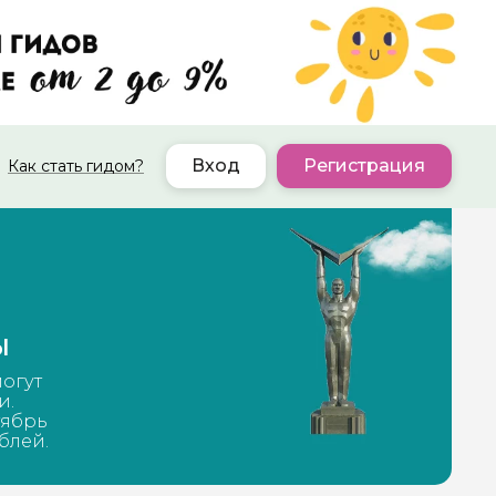
Вход
Регистрация
Как стать гидом?
ы
могут
и.
тябрь
блей.