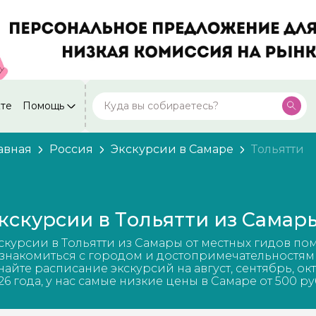
кте
Помощь
Москва
Посмотреть все города
59 экскурсий
Россия
авная
Россия
Экскурсии в Самаре
Тольятти
Санкт-Петербург
50 экскурсий
Россия
Нижний Новгород
49 экскурсий
кскурсии в Тольятти из Самар
Россия
Калининград
скурсии в Тольятти из Самары от местных гидов по
28 экскурсий
Россия
знакомиться с городом и достопримечательностям
найте расписание экскурсий на август, сентябрь, ок
Кисловодск
26 года, у нас самые низкие цены в Самаре от 500 ру
20 экскурсий
Россия
Дербент