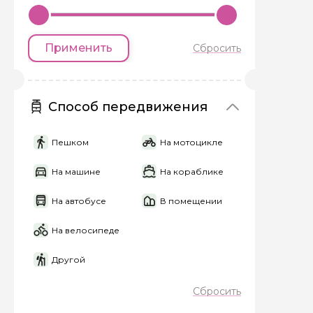
Применить
Сбросить
Вопросы и комме
Если у вас есть инт
Способ передвижения
Пешком
На мотоцикле
На машине
На кораблике
Я даю своё согласие 
На автобусе
В помещении
персональных данны
На велосипеде
Отправить
Другой
Сбросить