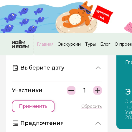
Главная
Экскурсии
Туры
Блог
О прое
Гл
Выберите дату
Э
Участники
Эк
Применить
Сбросить
по
Уз
20
Предпочтения