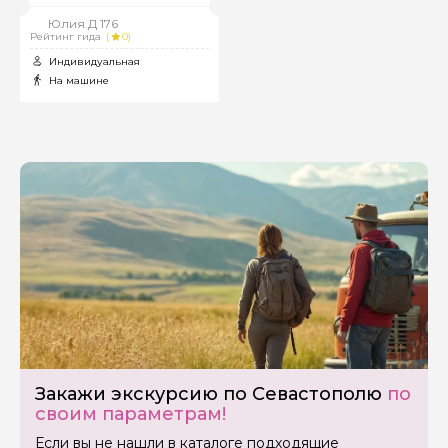
героя, окутанного
морской романтикой.
Юлия.Д 176
Рейтинг гида
(
0)
Индивидуальная
На машине
Закажи экскурсию по Севастополю
по
своим параметрам!
Если вы не нашли в каталоге подходящие