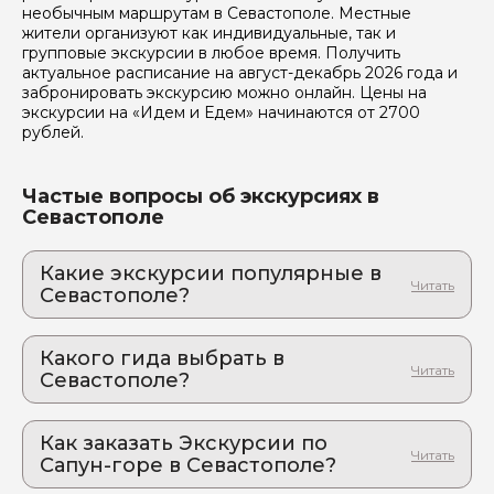
необычным маршрутам в Севастополе. Местные
жители организуют как индивидуальные, так и
групповые экскурсии в любое время. Получить
Я даю своё согласие на обработку персональных
актуальное расписание на август-декабрь 2026 года и
данных
забронировать экскурсию можно онлайн. Цены на
экскурсии на «Идем и Едем» начинаются от 2700
рублей.
Отправить
Частые вопросы об экскурсиях в
Севастополе
Какие экскурсии популярные в
Севастополе?
1. Легендарный Севастополь
Захватывающее погружение в атмосферу
Какого гида выбрать в
Севастополя – легендарного города-героя,
Севастополе?
окутанного морской романтикой.
1. Наиля.К 1075
2. Ялта 1945: по следам Сталина, Черчилля и
Рузвельта. Драма, интриги, исторические
Как заказать Экскурсии по
2. Юлия.Д 176
решения
Сапун-горе в Севастополе?
Где рождался новый мировой порядок: экскурсия