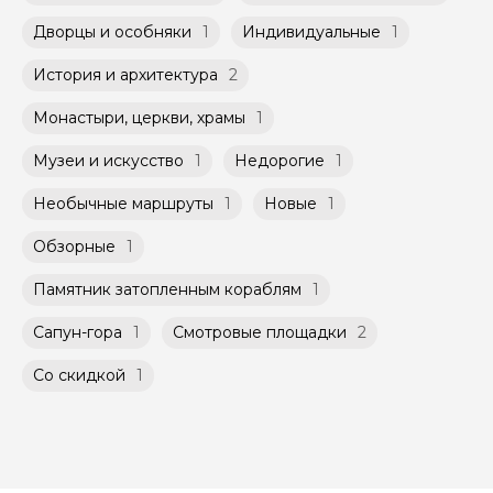
Помимо Вас, на групповой экскурсии могут
при наличии такой возможности,
быть незнакомые для Вас люди.
указанной на странице самого тура и
Дворцы и особняки
1
Индивидуальные
1
заключенного между Организатором и
Мини-группы проводятся на тех же
Агрегатором дополнительного соглашения
История и архитектура
2
условиях, что и групповые, но с количество
к Оферте Сервиса.
участников ограничено (группа может быть
Монастыри, церкви, храмы
1
не более 10 человек)
Способы оплаты на сайте: Картой
российского банка можно оплатить любую
Музеи и искусство
1
Недорогие
1
экскурсию.
Необычные маршруты
1
Новые
1
Обзорные
1
Памятник затопленным кораблям
1
Сапун-гора
1
Смотровые площадки
2
Со скидкой
1