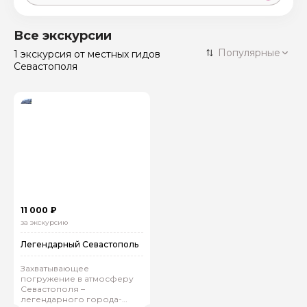
Москва
59 экскурсий
Россия
Все экскурсии
Санкт-Петербург
Популярные
1 экскурсия
от местных гидов
50 экскурсий
Россия
Севастополя
Нижний Новгород
49 экскурсий
Россия
Калининград
28 экскурсий
Россия
Кисловодск
20 экскурсий
Россия
Дербент
17 экскурсий
Россия
11 000 ₽
за экскурсию
Легендарный Севастополь
Захватывающее
погружение в атмосферу
Севастополя –
легендарного города-