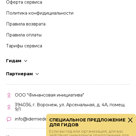
Оферта сервиса
Политика конфидициальности
Правила возврата
Правила оплаты
Тарифы сервиса
Гидам
Стать гидом
Партнерам
Частые вопросы
Стать партнером
Правила работы
Кабинет партнера
ООО "Финансовая инициатива"
Правила участия
394036, г. Воронеж, ул. Арсенальная, д. 4А, помещ.
9/1
info@idemiedem.ru
СПЕЦИАЛЬНОЕ ПРЕДЛОЖЕНИЕ
ДЛЯ ГИДОВ
Если вы гид или организация, для вас
действует уникальное предложение для