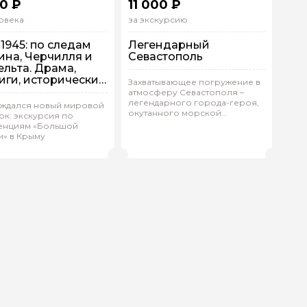
0 ₽
11 000 ₽
овека
за экскурсию
 1945: по следам
Легендарный
ина, Черчилля и
Севастополь
ельта. Драма,
иги, исторические
Захватывающее погружение в
ения
атмосферу Севастополя –
легендарного города-героя,
помещении
На машине
ождался новый мировой
окутанного морской
к: экскурсия по
упповая
Индивидуальная
романтикой.
енциям «Большой
и» в Крыму
ля.К 1075
(
0)
Юлия.Д 176
(
0)
Рейтинг гида
Рейтинг гида