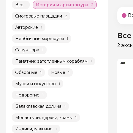
Все
История и архитектура
2
В
Смотровые площадки
2
Авторские
1
Все
Необычные маршруты
1
2 экс
Сапун-гора
1
Памятник затопленным кораблям
1
Обзорные
Новые
1
1
Музеи и искусство
1
Недорогие
1
Балаклавская долина
1
Монастыри, церкви, храмы
1
Индивидуальные
1