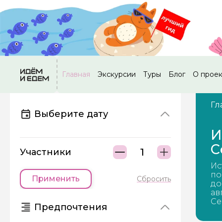
Главная
Экскурсии
Туры
Блог
О прое
Гл
Выберите дату
И
С
Участники
Ис
по
Применить
Сбросить
до
ав
Се
Предпочтения