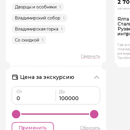
2 70
Дворцы и особняки
1
за чел
Владимирский собор
1
Ялта
Стал
Рузв
Владимирская горка
1
интр
реш
Со скидкой
1
В 
Где р
порядо
Гр
резид
Тройк
Наи
Цена за экскурсию
От
До
Применить
Сбросить