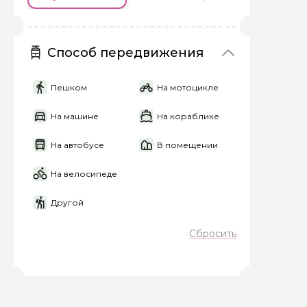
Задайте св
Способ передвижения
Как вас зовут
Пешком
На мотоцикле
Вопросы и комме
На машине
На кораблике
Если у вас есть инт
На автобусе
В помещении
На велосипеде
Другой
Сбросить
Я даю своё согласие 
персональных данны
Отправить