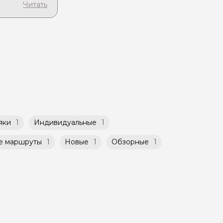
чиваете
нии или
бсудить с
ать
ет
такой
атором
й
ничено
яки
1
Индивидуальные
1
е маршруты
1
Новые
1
Обзорные
1