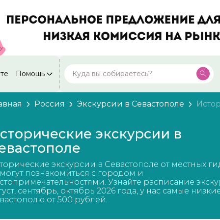
кте
Помощь
Москва
Посмотреть все города
59 экскурсий
Россия
авная
Россия
Экскурсии в Севастополе
Истор
Санкт-Петербург
50 экскурсий
Россия
сторические экскурсии в
Нижний Новгород
евастополе
49 экскурсий
Россия
торические экскурсии в Севастополе от местных ги
Калининград
28 экскурсий
могут познакомиться с городом и
Россия
стопримечательностями. Узнайте расписание экску
густ, сентябрь, октябрь 2026 года, у нас самые низки
Кисловодск
20 экскурсий
вастополю от 500 рублей.
Россия
Дербент